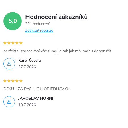
á
Hodnocení zákazníků
d
5,0
291 hodnocení
a
Zobrazit recenze
c
í
perfektní zpracování vše funguje tak jak má, mohu doporučit
Karel Čevela
p
27.7.2026
r
v
DĚKUJI ZA RYCHLOU OBJEDNÁVKU
k
JAROSLAV HORNI
10.7.2026
y
v