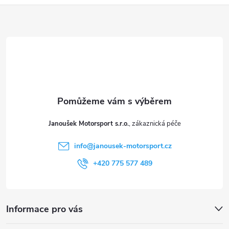
ý
Z
p
á
i
p
s
a
u
t
Janoušek Motorsport s.r.o.
í
info
@
janousek-motorsport.cz
+420 775 577 489
Informace pro vás