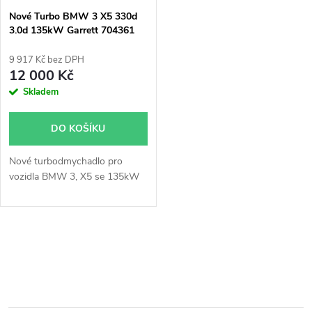
s
p
Nové Turbo BMW 3 X5 330d
3.0d 135kW Garrett 704361
p
r
9 917 Kč bez DPH
r
12 000 Kč
o
Skladem
o
d
DO KOŠÍKU
d
u
Nové turbodmychadlo pro
u
vozidla BMW 3, X5 se 135kW
k
k
t
O
t
ů
v
ů
l