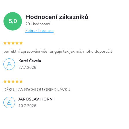
á
Hodnocení zákazníků
d
5,0
291 hodnocení
a
Zobrazit recenze
c
í
perfektní zpracování vše funguje tak jak má, mohu doporučit
Karel Čevela
p
27.7.2026
r
v
DĚKUJI ZA RYCHLOU OBJEDNÁVKU
k
JAROSLAV HORNI
10.7.2026
y
v