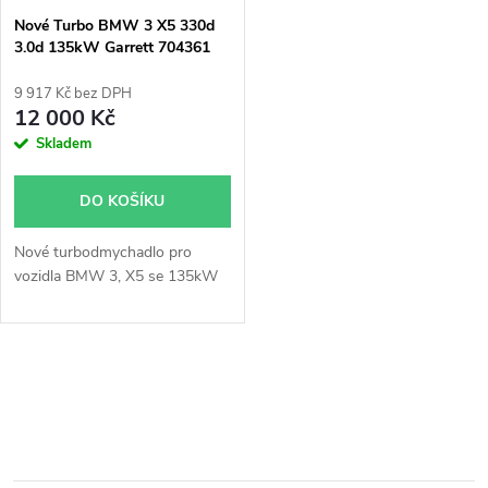
s
p
Nové Turbo BMW 3 X5 330d
3.0d 135kW Garrett 704361
p
r
9 917 Kč bez DPH
r
12 000 Kč
o
Skladem
o
d
DO KOŠÍKU
d
u
Nové turbodmychadlo pro
u
vozidla BMW 3, X5 se 135kW
k
k
t
O
t
ů
v
ů
l