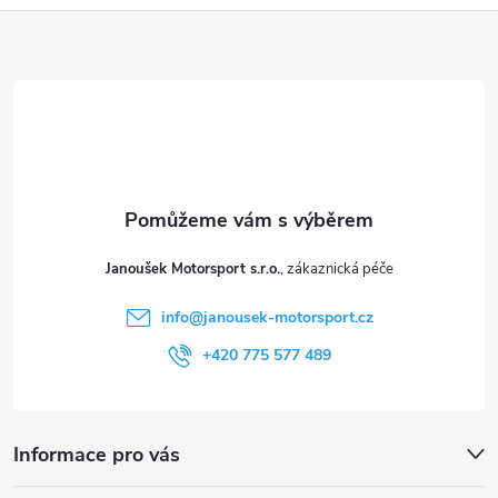
ý
Z
p
á
i
p
s
a
u
t
Janoušek Motorsport s.r.o.
í
info
@
janousek-motorsport.cz
+420 775 577 489
Informace pro vás