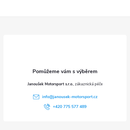
v
ý
Z
p
á
i
p
s
a
u
t
Janoušek Motorsport s.r.o.
í
info
@
janousek-motorsport.cz
+420 775 577 489