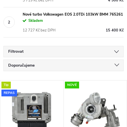
3 719 Kč bez DPH
4 500 Kč
Nové turbo Volkswagen EOS 2.0TDi 103kW BMM 765261
Skladem
12 727 Kč bez DPH
15 400 Kč
Filtrovat
Ř
Doporučujeme
a
Nejlevnější
V
Tip
NOVÉ
Nejdražší
z
REPAS
ý
Nejprodávanější
e
p
Abecedně
n