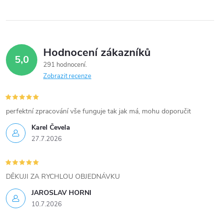
ů
l
á
Hodnocení zákazníků
d
5,0
291 hodnocení
a
Zobrazit recenze
c
í
perfektní zpracování vše funguje tak jak má, mohu doporučit
Karel Čevela
p
27.7.2026
r
v
DĚKUJI ZA RYCHLOU OBJEDNÁVKU
k
JAROSLAV HORNI
10.7.2026
y