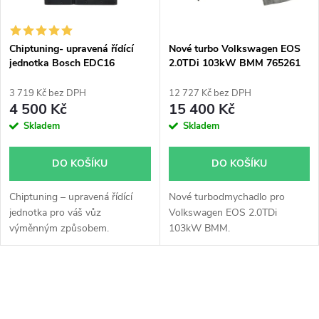
i
í
s
p
Chiptuning- upravená řídící
Nové turbo Volkswagen EOS
jednotka Bosch EDC16
2.0TDi 103kW BMM 765261
p
r
3 719 Kč bez DPH
12 727 Kč bez DPH
r
4 500 Kč
15 400 Kč
o
Skladem
Skladem
o
d
DO KOŠÍKU
DO KOŠÍKU
d
u
Chiptuning – upravená řídící
Nové turbodmychadlo pro
u
jednotka pro váš vůz
Volkswagen EOS 2.0TDi
k
výměnným způsobem.
103kW BMM.
k
t
t
O
ů
v