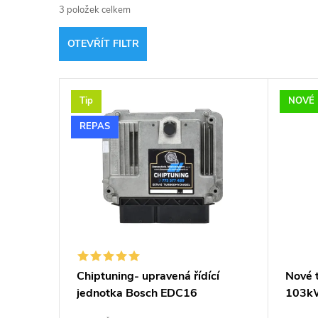
3
položek celkem
z
OTEVŘÍT FILTR
e
V
n
Tip
NOVÉ
ý
í
REPAS
p
p
i
r
s
o
p
d
Chiptuning- upravená řídící
Nové 
jednotka Bosch EDC16
103k
r
u