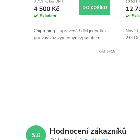
3 719 Kč bez DPH
10 521 
o
k
4 500 Kč
DO KOŠÍKU
12 7
Skladem
Skl
d
t
Chiptuning – upravená řídící jednotka
Nové t
u
pro váš vůz výměnným způsobem.
2.0TDi
ů
Kód:
5415
k
t
O
ů
v
l
á
d
Hodnocení zákazníků
5,0
291 hodnocení
Zobrazit recenze