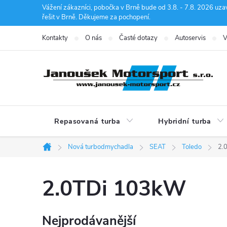
Přejít
Vážení zákazníci, pobočka v Brně bude od 3.8. - 7.8. 2026 uza
řešit v Brně. Děkujeme za pochopení.
na
obsah
Kontakty
O nás
Časté dotazy
Autoservis
V
Repasovaná turba
Hybridní turba
Nová turbodmychadla
SEAT
Toledo
2.
Domů
2.0TDi 103kW
Nejprodávanější