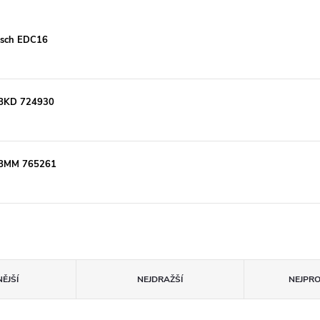
Bosch EDC16
 BKD 724930
W BMM 765261
ĚJŠÍ
NEJDRAŽŠÍ
NEJPR