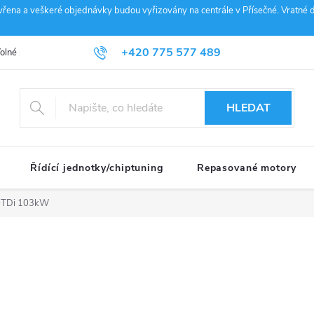
vřena a veškeré objednávky budou vyřizovány na centrále v Přísečné. Vratné d
+420 775 577 489
olné pozice
Obchodní podmínky
Reklamace
GDPR
Penz
info@janousek-motorsport.cz
HLEDAT
Řídící jednotky/chiptuning
Repasované motory
0TDi 103kW