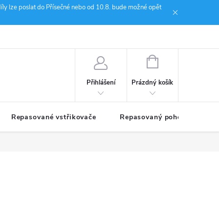
íly lze poslat do Přísečné nebo od 10.8. bude možné opět
ion Janoušek Motorsport Český Krumlov
NÁKUPNÍ
KOŠÍK
Prázdný košík
Přihlášení
Repasované vstřikovače
Repasovaný pohon TDM