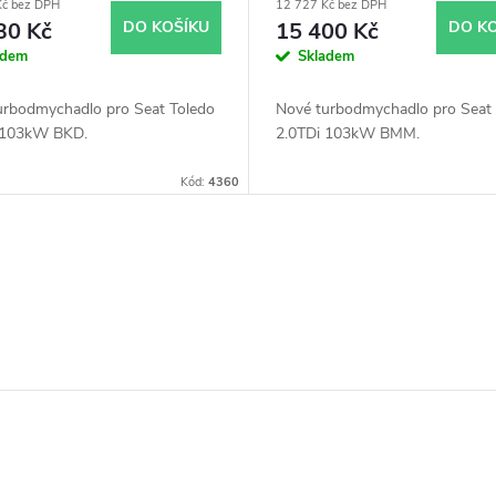
Kč bez DPH
12 727 Kč bez DPH
30 Kč
DO KOŠÍKU
15 400 Kč
DO K
adem
Skladem
urbodmychadlo pro Seat Toledo
Nové turbodmychadlo pro Seat 
 103kW BKD.
2.0TDi 103kW BMM.
Kód:
4360