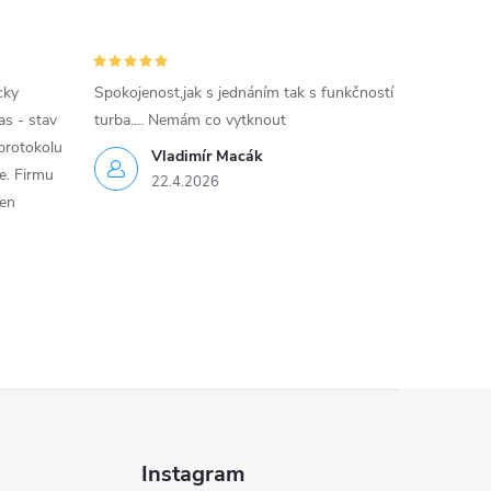
cky
Spokojenost,jak s jednáním tak s funkčností
as - stav
turba.... Nemám co vytknout
protokolu
Vladimír Macák
ce. Firmu
22.4.2026
jen
Instagram