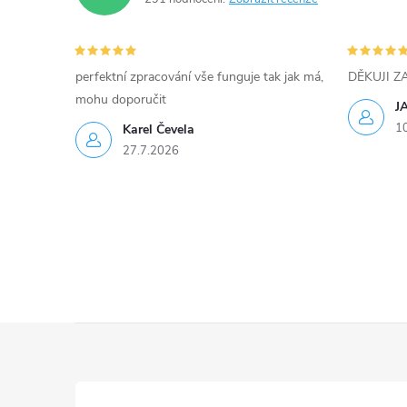
a
c
í
perfektní zpracování vše funguje tak jak má,
DĚKUJI 
mohu doporučit
p
J
1
Karel Čevela
r
27.7.2026
v
k
y
v
ý
Z
p
á
i