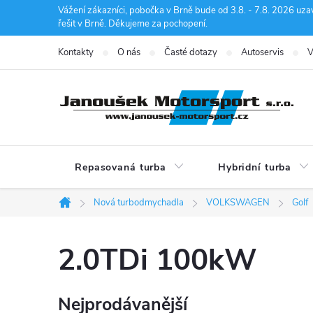
Přejít
Vážení zákazníci, pobočka v Brně bude od 3.8. - 7.8. 2026 uza
řešit v Brně. Děkujeme za pochopení.
na
obsah
Kontakty
O nás
Časté dotazy
Autoservis
V
Repasovaná turba
Hybridní turba
Nová turbodmychadla
VOLKSWAGEN
Golf
Domů
2.0TDi 100kW
Nejprodávanější