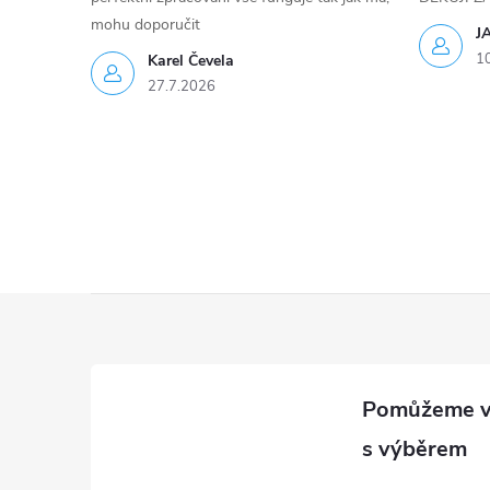
mohu doporučit
p
J
1
Karel Čevela
r
27.7.2026
v
k
y
v
ý
Z
p
á
i
p
s
a
u