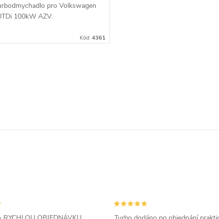
urbodmychadlo pro Volkswagen
.0TDi 100kW AZV.
Kód:
4361
ZA RYCHLOU OBJEDNÁVKU
Turbo dodáno po objednání prakti