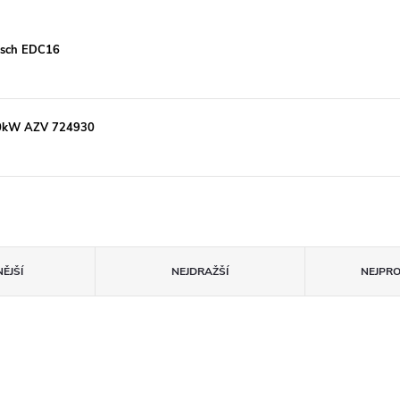
Bosch EDC16
100kW AZV 724930
ĚJŠÍ
NEJDRAŽŠÍ
NEJPR