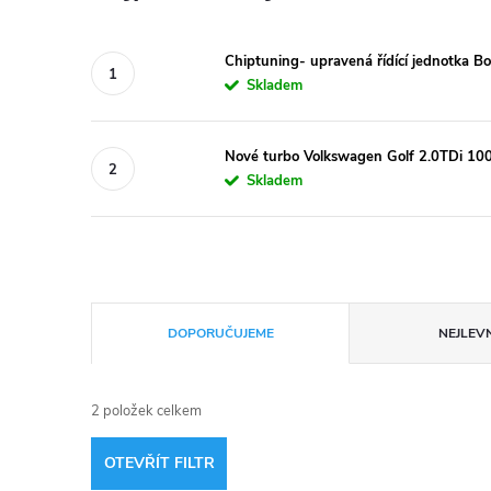
Chiptuning- upravená řídící jednotka 
Skladem
Nové turbo Volkswagen Golf 2.0TDi 
Skladem
Ř
DOPORUČUJEME
NEJLEVN
a
2
položek celkem
z
OTEVŘÍT FILTR