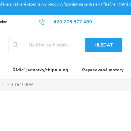
vřena a veškeré objednávky budou vyřizovány na centrále v Přísečné. Vratné d
+420 775 577 489
olné pozice
Obchodní podmínky
Reklamace
GDPR
Penz
info@janousek-motorsport.cz
HLEDAT
Řídící jednotky/chiptuning
Repasované motory
2.0TDi 100kW