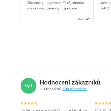
t
Chiptuning – upravená řídící jednotka
Nové t
u
pro váš vůz výměnným způsobem.
Golf 2
ů
Kód:
5415
k
t
O
ů
v
l
á
d
Hodnocení zákazníků
5,0
a
291 hodnocení
Zobrazit recenze
c
í
perfektní zpracování vše funguje tak jak má,
DĚKUJI 