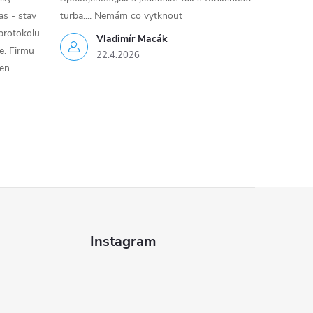
as - stav
turba.... Nemám co vytknout
protokolu
Vladimír Macák
ce. Firmu
22.4.2026
jen
Instagram