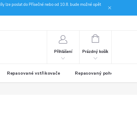
íly lze poslat do Přísečné nebo od 10.8. bude možné opět
ion Janoušek Motorsport Český Krumlov
NÁKUPNÍ
KOŠÍK
Prázdný košík
Přihlášení
Repasované vstřikovače
Repasovaný pohon TDM