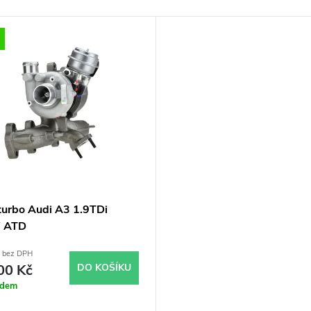
turbo Audi A3 1.9TDi
 ATD
č bez DPH
00 Kč
DO KOŠÍKU
adem