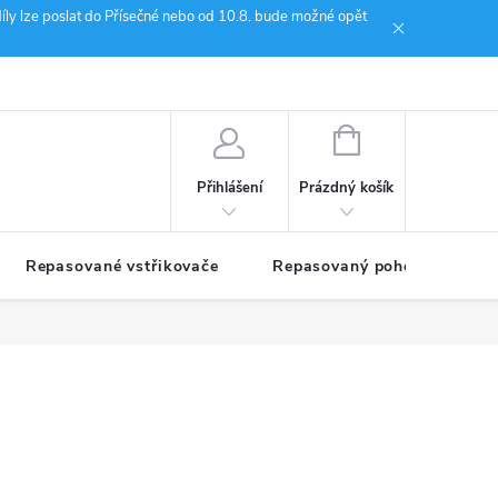
íly lze poslat do Přísečné nebo od 10.8. bude možné opět
ion Janoušek Motorsport Český Krumlov
NÁKUPNÍ
KOŠÍK
Prázdný košík
Přihlášení
Repasované vstřikovače
Repasovaný pohon TDM