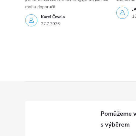
mohu doporučit
p
J
1
Karel Čevela
r
27.7.2026
v
k
y
v
ý
Z
p
á
i
p
s
a
u