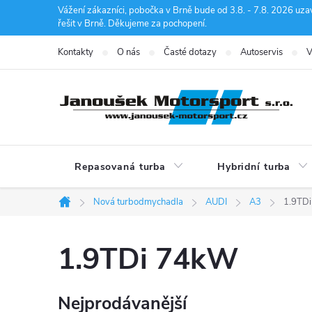
Přejít
Vážení zákazníci, pobočka v Brně bude od 3.8. - 7.8. 2026 uza
řešit v Brně. Děkujeme za pochopení.
na
obsah
Kontakty
O nás
Časté dotazy
Autoservis
V
Repasovaná turba
Hybridní turba
Nová turbodmychadla
AUDI
A3
1.9TD
Domů
1.9TDi 74kW
Nejprodávanější