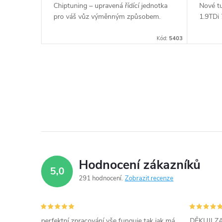
t
Chiptuning – upravená řídící jednotka
Nové t
u
pro váš vůz výměnným způsobem.
1.9TDi
ů
Kód:
5403
k
t
O
ů
v
l
á
d
Hodnocení zákazníků
5,0
a
291 hodnocení
Zobrazit recenze
c
í
perfektní zpracování vše funguje tak jak má,
DĚKUJI 