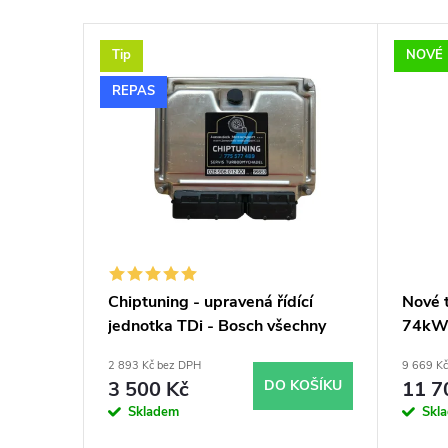
e
V
n
Tip
NOVÉ
ý
í
REPAS
p
p
i
r
s
o
p
d
Chiptuning - upravená řídící
Nové 
jednotka TDi - Bosch všechny
74kW
r
u
typy skladem
2 893 Kč bez DPH
9 669 K
o
k
3 500 Kč
DO KOŠÍKU
11 7
Skladem
Skl
d