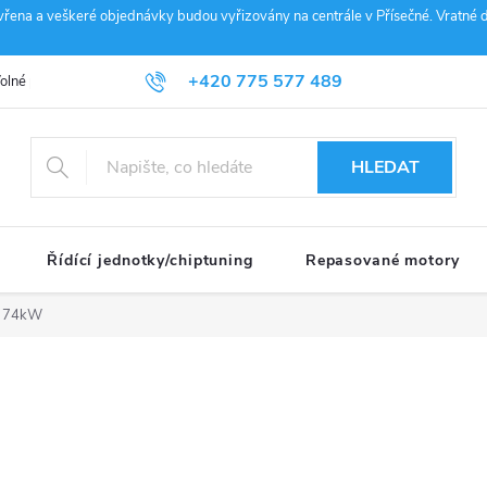
vřena a veškeré objednávky budou vyřizovány na centrále v Přísečné. Vratné d
+420 775 577 489
olné pozice
Obchodní podmínky
Reklamace
GDPR
Penz
info@janousek-motorsport.cz
HLEDAT
Řídící jednotky/chiptuning
Repasované motory
i 74kW