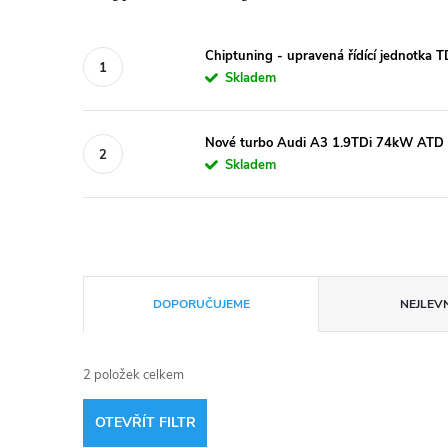
Chiptuning - upravená řídící jednotka 
Skladem
Nové turbo Audi A3 1.9TDi 74kW ATD
Skladem
Ř
DOPORUČUJEME
NEJLEVN
a
2
položek celkem
z
OTEVŘÍT FILTR