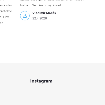
as - stav
turba.... Nemám co vytknout
protokolu
Vladimír Macák
ce. Firmu
22.4.2026
jen
Instagram