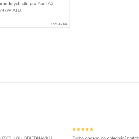
urbodmychadlo pro Audi A3
 74kW ATD.
Kód:
4244
ZA RYCHLOU OBJEDNÁVKU
Turbo dodáno po objednání prakti