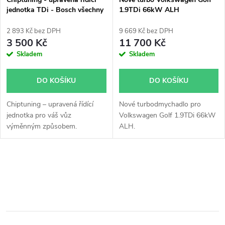
p
jednotka TDi - Bosch všechny
1.9TDi 66kW ALH
p
typy skladem
r
2 893 Kč bez DPH
9 669 Kč bez DPH
r
3 500 Kč
11 700 Kč
o
Skladem
Skladem
o
d
DO KOŠÍKU
DO KOŠÍKU
d
u
Chiptuning – upravená řídící
Nové turbodmychadlo pro
u
jednotka pro váš vůz
Volkswagen Golf 1.9TDi 66kW
k
výměnným způsobem.
ALH.
k
t
t
O
ů
v
ů
l