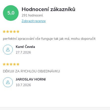
á
Hodnocení zákazníků
d
5,0
291 hodnocení
a
Zobrazit recenze
c
í
perfektní zpracování vše funguje tak jak má, mohu doporučit
Karel Čevela
p
27.7.2026
r
v
DĚKUJI ZA RYCHLOU OBJEDNÁVKU
k
JAROSLAV HORNI
10.7.2026
y
v
ý