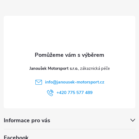
Z
p
á
i
p
s
a
u
t
Janoušek Motorsport s.r.o.
í
info
@
janousek-motorsport.cz
+420 775 577 489
Informace pro vás
Facebook