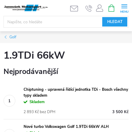
Přejít
NÁKUPNÍ
KOŠÍK
na
obsah
HLEDAT
Golf
1.9TDi 66kW
Nejprodávanější
Chiptuning - upravená řídící jednotka TDi - Bosch všechny
typy skladem
Skladem
2 893 Kč bez DPH
3 500 Kč
Nové turbo Volkswagen Golf 1.9TDi 66kW ALH