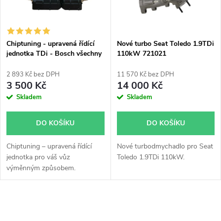
n
i
í
s
p
Chiptuning - upravená řídící
Nové turbo Seat Toledo 1.9TDi
jednotka TDi - Bosch všechny
110kW 721021
p
typy skladem
r
2 893 Kč bez DPH
11 570 Kč bez DPH
r
3 500 Kč
14 000 Kč
o
Skladem
Skladem
o
d
DO KOŠÍKU
DO KOŠÍKU
d
u
Chiptuning – upravená řídící
Nové turbodmychadlo pro Seat
u
jednotka pro váš vůz
Toledo 1.9TDi 110kW.
k
výměnným způsobem.
k
t
t
O