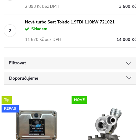
2 893 Kč bez DPH
3 500 Kč
Nové turbo Seat Toledo 1.9TDi 110kW 721021
Skladem
11 570 Kč bez DPH
14 000 Kč
Filtrovat
Ř
Doporučujeme
a
Nejlevnější
V
Tip
NOVÉ
Nejdražší
z
REPAS
ý
Nejprodávanější
e
p
Abecedně