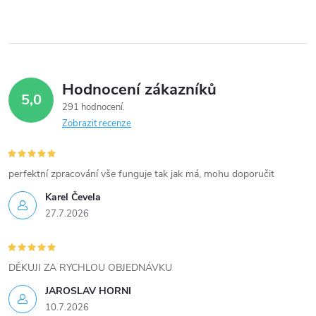
ů
v
ů
l
á
Hodnocení zákazníků
d
5,0
291 hodnocení
a
Zobrazit recenze
c
í
perfektní zpracování vše funguje tak jak má, mohu doporučit
Karel Čevela
p
27.7.2026
r
v
DĚKUJI ZA RYCHLOU OBJEDNÁVKU
k
JAROSLAV HORNI
10.7.2026