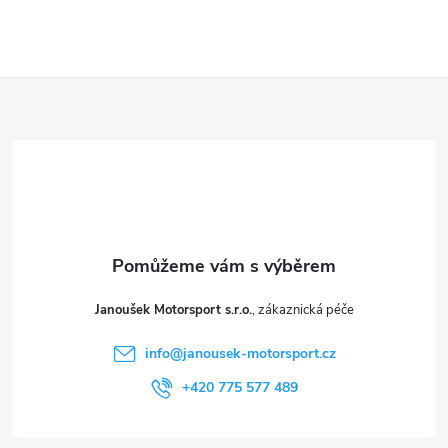
y
v
ý
Z
p
á
i
p
s
a
u
t
Janoušek Motorsport s.r.o.
í
info
@
janousek-motorsport.cz
+420 775 577 489