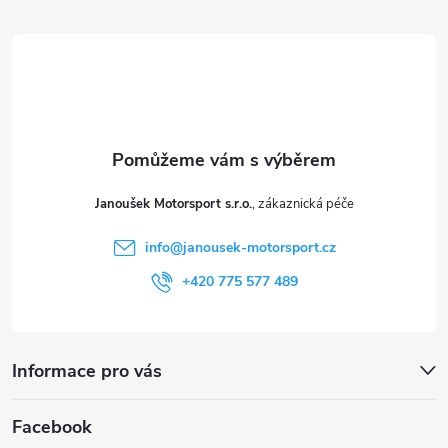
p
á
i
p
s
a
u
t
Janoušek Motorsport s.r.o.
í
info
@
janousek-motorsport.cz
+420 775 577 489
Informace pro vás
Facebook