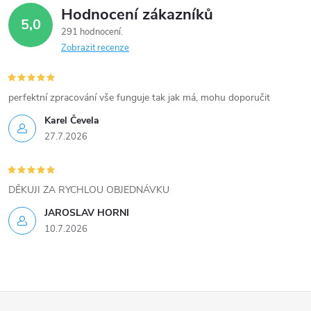
Hodnocení zákazníků
d
5,0
291 hodnocení
a
Zobrazit recenze
c
í
perfektní zpracování vše funguje tak jak má, mohu doporučit
Karel Čevela
p
27.7.2026
r
v
DĚKUJI ZA RYCHLOU OBJEDNÁVKU
k
JAROSLAV HORNI
10.7.2026
y
v
ý
Z