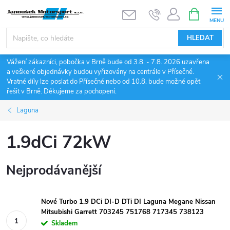
Přejít
NÁKUPNÍ
KOŠÍK
na
obsah
HLEDAT
Vážení zákazníci, pobočka v Brně bude od 3.8. - 7.8. 2026 uzavřena
a veškeré objednávky budou vyřizovány na centrále v Přísečné.
Vratné díly lze poslat do Přísečné nebo od 10.8. bude možné opět
řešit v Brně. Děkujeme za pochopení.
Laguna
1.9dCi 72kW
Nejprodávanější
Nové Turbo 1.9 DCi DI-D DTi DI Laguna Megane Nissan
Mitsubishi Garrett 703245 751768 717345 738123
Skladem