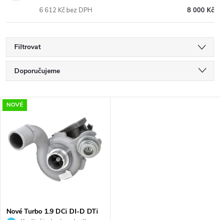
6 612 Kč bez DPH
8 000 Kč
Filtrovat
Ř
Doporučujeme
a
Nejlevnější
V
NOVÉ
Nejdražší
z
ý
Nejprodávanější
e
p
Abecedně
n
i
í
s
p
Nové Turbo 1.9 DCi DI-D DTi