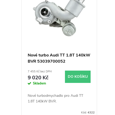
ý
í
p
p
i
r
s
o
p
d
Nové turbo Audi TT 1.8T 140kW
BVR 53039700052
r
u
7 455 Kč bez DPH
o
k
9 020 Kč
DO KOŠÍKU
Skladem
d
t
Nové turbodmychadlo pro Audi TT
u
1.8T 140kW BVR.
ů
Kód:
4322