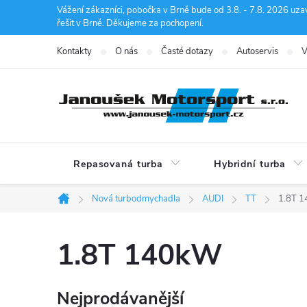
Přejít
Vážení zákazníci, pobočka v Brně bude od 3.8. - 7.8. 2026 uza
řešit v Brně. Děkujeme za pochopení.
na
obsah
Kontakty
O nás
Časté dotazy
Autoservis
V
Repasovaná turba
Hybridní turba
Nová turbodmychadla
AUDI
TT
1.8T 
Domů
1.8T 140kW
Nejprodávanější