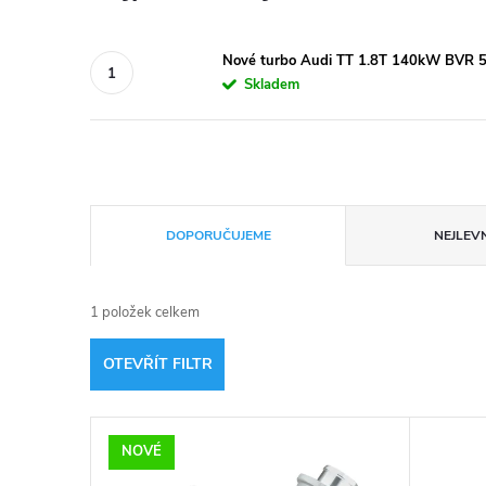
Nové turbo Audi TT 1.8T 140kW BVR
Skladem
Ř
DOPORUČUJEME
NEJLEVN
a
1
položek celkem
z
OTEVŘÍT FILTR
e
V
n
NOVÉ