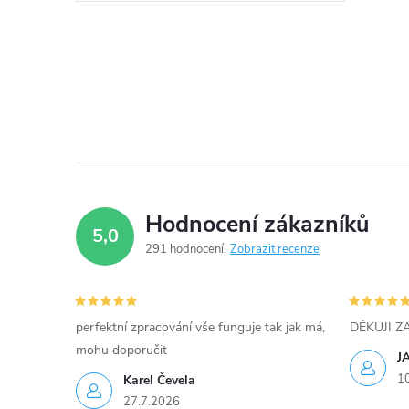
k
t
O
ů
v
l
á
d
Hodnocení zákazníků
5,0
a
291 hodnocení
Zobrazit recenze
c
í
perfektní zpracování vše funguje tak jak má,
DĚKUJI 
mohu doporučit
p
J
1
Karel Čevela
r
27.7.2026