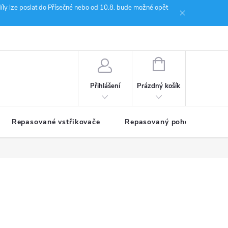
íly lze poslat do Přísečné nebo od 10.8. bude možné opět
ion Janoušek Motorsport Český Krumlov
NÁKUPNÍ
KOŠÍK
Prázdný košík
Přihlášení
Repasované vstřikovače
Repasovaný pohon TDM