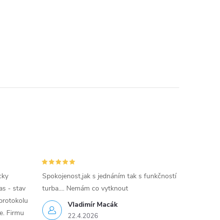
cky
Spokojenost,jak s jednáním tak s funkčností
as - stav
turba.... Nemám co vytknout
protokolu
Vladimír Macák
ce. Firmu
22.4.2026