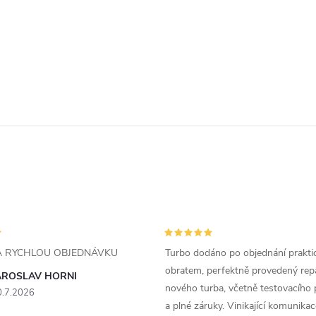
ZA RYCHLOU OBJEDNÁVKU
Turbo dodáno po objednání prakti
obratem, perfektně provedený rep
AROSLAV HORNI
nového turba, včetně testovacího 
0.7.2026
a plné záruky. Vinikající komunika