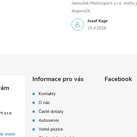
Janoušek Motorsport s.r.o. mohu 
doporučit.
Josef Kapr
25.4.2026
Informace pro vás
Facebook
Kontakty
O nás
Časté dotazy
 s.r.o.
Autoservis
Volné pozice
ek-moto