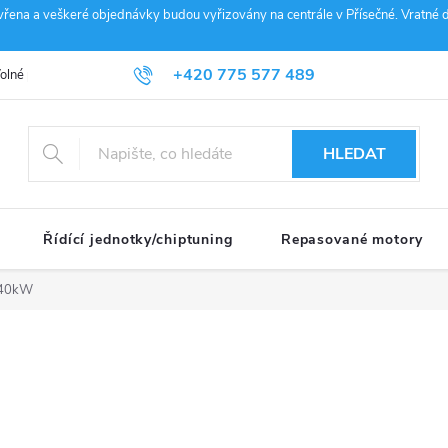
vřena a veškeré objednávky budou vyřizovány na centrále v Přísečné. Vratné d
+420 775 577 489
olné pozice
Obchodní podmínky
Reklamace
GDPR
Penz
info@janousek-motorsport.cz
HLEDAT
Řídící jednotky/chiptuning
Repasované motory
140kW