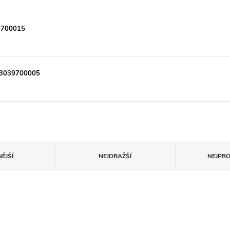
9700015
53039700005
ĚJŠÍ
NEJDRAŽŠÍ
NEJPR