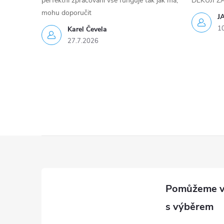
perfektní zpracování vše funguje tak jak má,
DĚKUJI 
mohu doporučit
p
J
1
Karel Čevela
r
27.7.2026
v
k
y
v
ý
Z
p
á
i
p
s
a
u