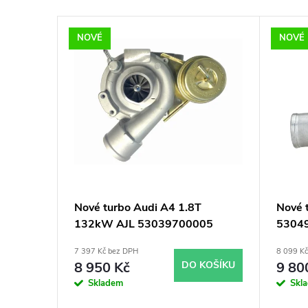
e
V
n
NOVÉ
NOVÉ
ý
í
p
p
i
r
s
o
p
d
Nové turbo Audi A4 1.8T
Nové 
132kW AJL 53039700005
5304
r
u
7 397 Kč bez DPH
8 099 K
o
k
8 950 Kč
DO KOŠÍKU
9 80
Skladem
Skl
d