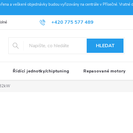
vřena a veškeré objednávky budou vyřizovány na centrále v Přísečné. Vratné d
+420 775 577 489
olné pozice
Obchodní podmínky
Reklamace
GDPR
Penz
info@janousek-motorsport.cz
HLEDAT
Řídící jednotky/chiptuning
Repasované motory
132kW