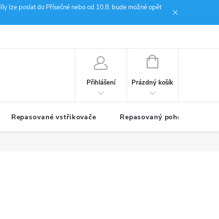
íly lze poslat do Přísečné nebo od 10.8. bude možné opět
ion Janoušek Motorsport Český Krumlov
NÁKUPNÍ
KOŠÍK
Prázdný košík
Přihlášení
Repasované vstřikovače
Repasovaný pohon TDM