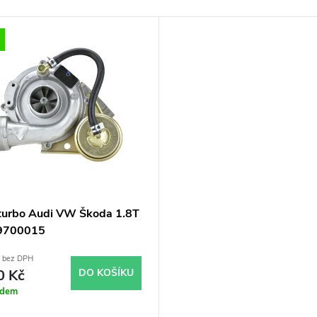
turbo Audi VW Škoda 1.8T
9700015
č bez DPH
0 Kč
DO KOŠÍKU
adem