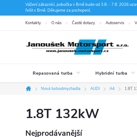
Přejít
Vážení zákazníci, pobočka v Brně bude od 3.8. - 7.8. 2026 uza
řešit v Brně. Děkujeme za pochopení.
na
obsah
Kontakty
O nás
Časté dotazy
Autoservis
V
Repasovaná turba
Hybridní turba
Nová turbodmychadla
AUDI
A4
1.8T 
Domů
1.8T 132kW
Nejprodávanější