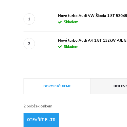
Nové turbo Audi VW Škoda 1.8T 5304
Skladem
Nové turbo Audi A4 1.8T 132kW AJL 
Skladem
Ř
DOPORUČUJEME
NEJLEVN
a
2
položek celkem
z
OTEVŘÍT FILTR