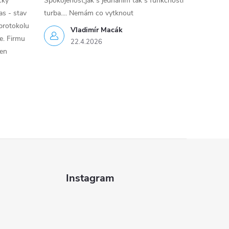
cky
Spokojenost,jak s jednáním tak s funkčností
as - stav
turba.... Nemám co vytknout
protokolu
Vladimír Macák
ce. Firmu
22.4.2026
jen
Instagram