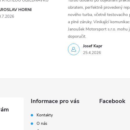
ZA RYCHLOU OBJEDNÁVKU
Turbo dodáno po objednání prakti
obratem, perfektně provedený rep
AROSLAV HORNI
nového turba, včetně testovacího 
0.7.2026
a plné záruky. Vinikající komunika
Janoušek Motorsport s.r.o. mohu 
doporučit.
Josef Kapr
25.4.2026
Informace pro vás
Facebook
Kontakty
O nás