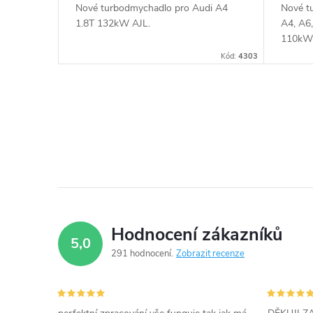
t
Nové turbodmychadlo pro Audi A4
Nové t
u
1.8T 132kW AJL.
A4, A6
ů
110kW
k
Kód:
4303
t
O
ů
v
l
á
d
Hodnocení zákazníků
5,0
a
291 hodnocení
Zobrazit recenze
c
í