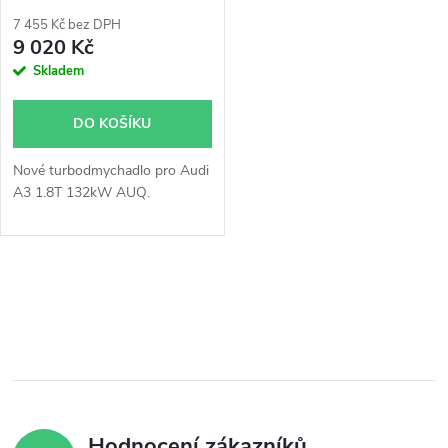
p
r
7 455 Kč bez DPH
r
9 020 Kč
o
Skladem
o
d
DO KOŠÍKU
d
u
Nové turbodmychadlo pro Audi
u
A3 1.8T 132kW AUQ.
k
k
t
O
t
ů
v
ů
l
á
Hodnocení zákazníků