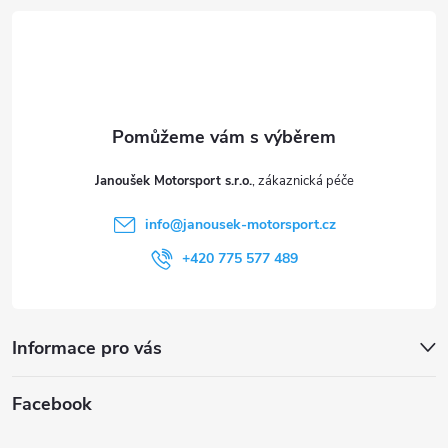
á
i
p
s
a
u
t
Janoušek Motorsport s.r.o.
í
info
@
janousek-motorsport.cz
+420 775 577 489
Informace pro vás
Facebook