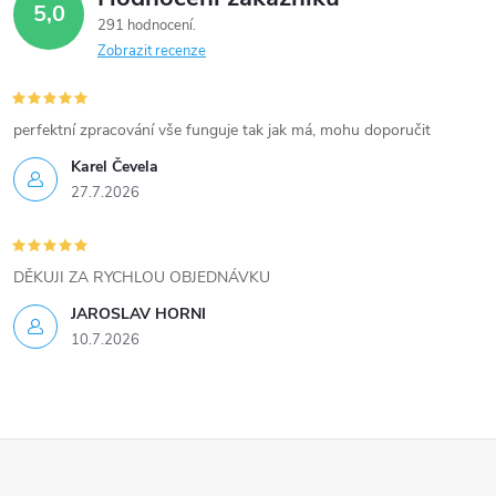
d
5,0
291 hodnocení
a
Zobrazit recenze
c
í
perfektní zpracování vše funguje tak jak má, mohu doporučit
Karel Čevela
p
27.7.2026
r
v
DĚKUJI ZA RYCHLOU OBJEDNÁVKU
k
JAROSLAV HORNI
10.7.2026
y
v
ý
Z
p