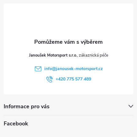
á
i
p
s
a
u
t
Janoušek Motorsport s.r.o.
í
info
@
janousek-motorsport.cz
+420 775 577 489
Informace pro vás
Facebook