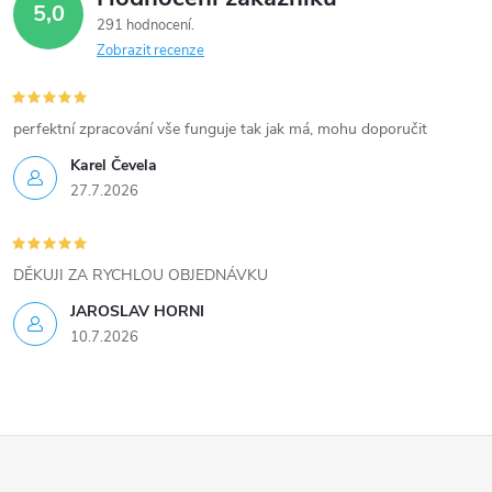
d
5,0
291 hodnocení
a
Zobrazit recenze
c
í
perfektní zpracování vše funguje tak jak má, mohu doporučit
Karel Čevela
p
27.7.2026
r
v
DĚKUJI ZA RYCHLOU OBJEDNÁVKU
k
JAROSLAV HORNI
10.7.2026
y
v
ý
Z
p