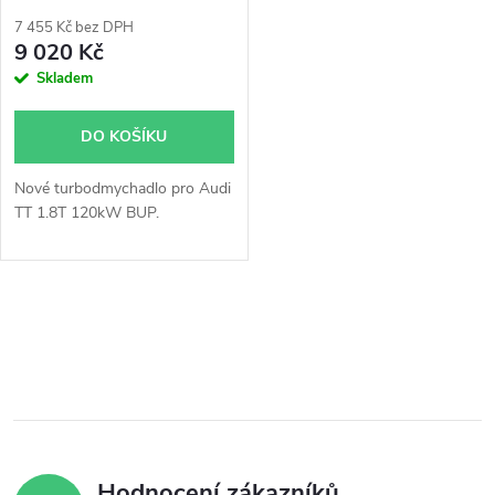
p
r
7 455 Kč bez DPH
r
9 020 Kč
o
Skladem
o
d
DO KOŠÍKU
d
u
Nové turbodmychadlo pro Audi
u
TT 1.8T 120kW BUP.
k
k
t
O
t
ů
v
ů
l
á
Hodnocení zákazníků