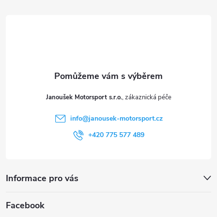
p
á
i
p
s
a
u
t
Janoušek Motorsport s.r.o.
í
info
@
janousek-motorsport.cz
+420 775 577 489
Informace pro vás
Facebook