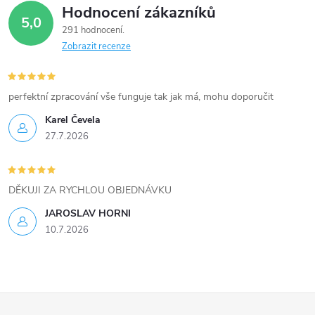
Hodnocení zákazníků
d
5,0
291 hodnocení
a
Zobrazit recenze
c
í
perfektní zpracování vše funguje tak jak má, mohu doporučit
Karel Čevela
p
27.7.2026
r
v
DĚKUJI ZA RYCHLOU OBJEDNÁVKU
k
JAROSLAV HORNI
10.7.2026
y
v
ý
Z