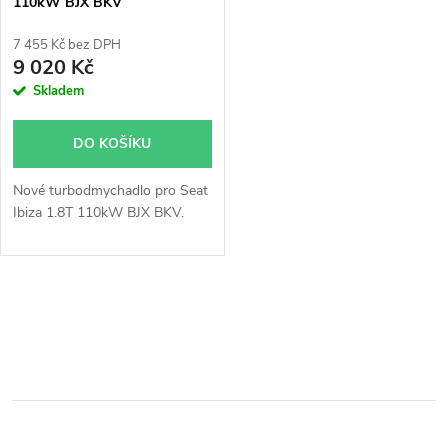
110kW BJX BKV
p
53039700052
r
7 455 Kč bez DPH
r
9 020 Kč
o
Skladem
o
d
DO KOŠÍKU
d
u
Nové turbodmychadlo pro Seat
u
Ibiza 1.8T 110kW BJX BKV.
k
k
t
O
t
ů
v
ů
l
á