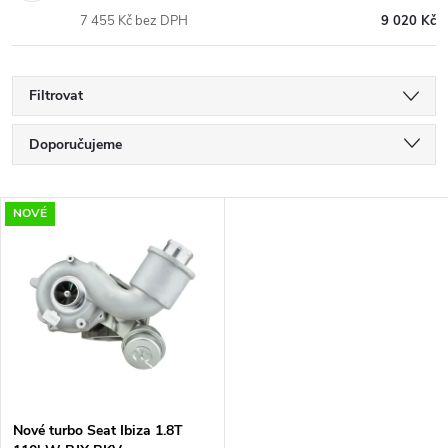
7 455 Kč bez DPH
9 020 Kč
Filtrovat
Ř
Doporučujeme
a
Nejlevnější
V
NOVÉ
Nejdražší
z
ý
Nejprodávanější
e
p
Abecedně
n
i
í
s
p
Nové turbo Seat Ibiza 1.8T