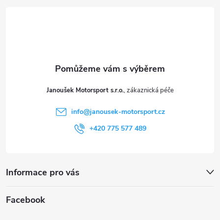
p
á
i
p
s
a
u
t
Janoušek Motorsport s.r.o.
í
info
@
janousek-motorsport.cz
+420 775 577 489
Informace pro vás
Facebook