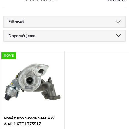
11 570 Kč bez DPH
14 000 Kč
Filtrovat
Ř
Doporučujeme
a
Nejlevnější
V
NOVÉ
Nejdražší
z
ý
Nejprodávanější
e
p
Abecedně
n
i
í
s
p
Nové turbo Škoda Seat VW
Audi 1.6TDi 775517