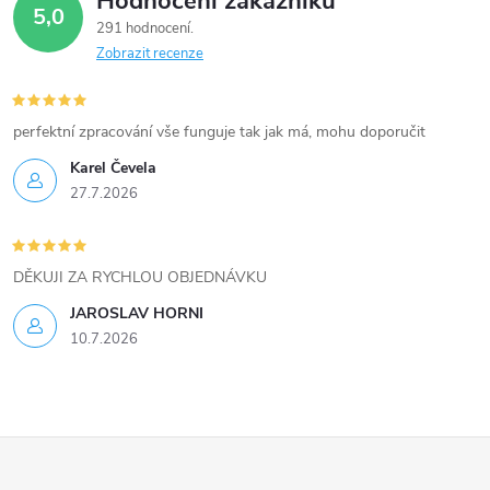
Hodnocení zákazníků
d
5,0
291 hodnocení
a
Zobrazit recenze
c
í
perfektní zpracování vše funguje tak jak má, mohu doporučit
Karel Čevela
p
27.7.2026
r
v
DĚKUJI ZA RYCHLOU OBJEDNÁVKU
k
JAROSLAV HORNI
10.7.2026
y
v
ý
Z