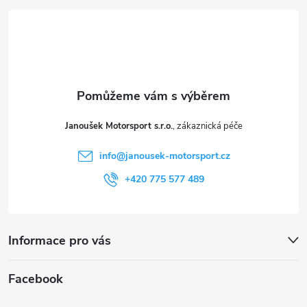
p
á
i
p
s
a
u
t
Janoušek Motorsport s.r.o.
í
info
@
janousek-motorsport.cz
+420 775 577 489
Informace pro vás
Facebook