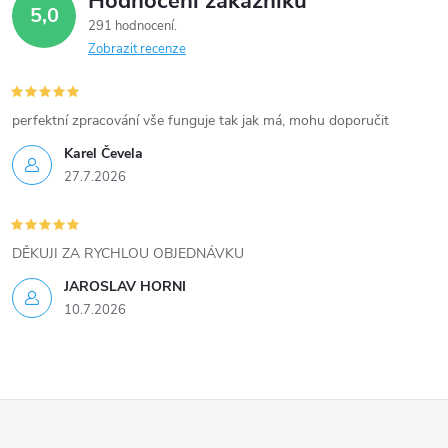
Hodnocení zákazníků
d
5,0
291 hodnocení
a
Zobrazit recenze
c
í
perfektní zpracování vše funguje tak jak má, mohu doporučit
Karel Čevela
p
27.7.2026
r
v
DĚKUJI ZA RYCHLOU OBJEDNÁVKU
k
JAROSLAV HORNI
10.7.2026
y
v
ý
Z