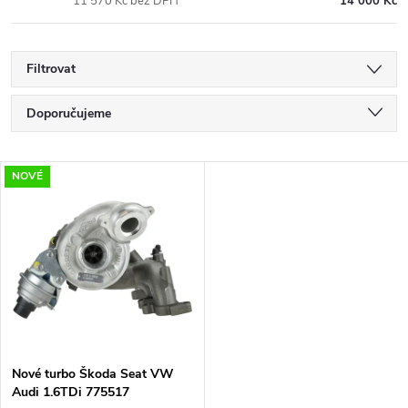
11 570 Kč bez DPH
14 000 Kč
Filtrovat
Ř
Doporučujeme
a
Nejlevnější
V
NOVÉ
Nejdražší
z
ý
Nejprodávanější
e
p
Abecedně
n
i
í
s
p
Nové turbo Škoda Seat VW
Audi 1.6TDi 775517