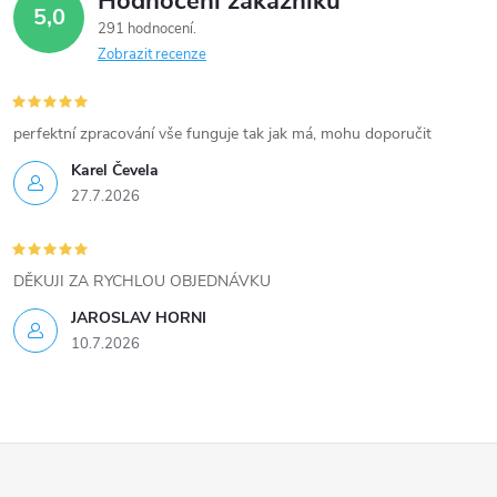
Hodnocení zákazníků
d
5,0
291 hodnocení
a
Zobrazit recenze
c
í
perfektní zpracování vše funguje tak jak má, mohu doporučit
Karel Čevela
p
27.7.2026
r
v
DĚKUJI ZA RYCHLOU OBJEDNÁVKU
k
JAROSLAV HORNI
10.7.2026
y
v
ý
Z