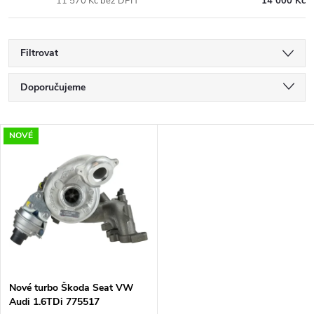
11 570 Kč bez DPH
14 000 Kč
Filtrovat
Ř
Doporučujeme
a
Nejlevnější
V
NOVÉ
Nejdražší
z
ý
Nejprodávanější
e
p
Abecedně
n
i
í
s
p
Nové turbo Škoda Seat VW
Audi 1.6TDi 775517