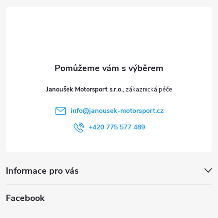
p
á
i
p
s
a
u
t
Janoušek Motorsport s.r.o.
í
info
@
janousek-motorsport.cz
+420 775 577 489
Informace pro vás
Facebook