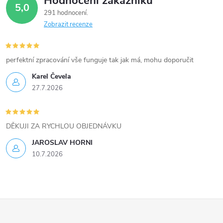
Hodnocení zákazníků
d
5,0
291 hodnocení
a
Zobrazit recenze
c
í
perfektní zpracování vše funguje tak jak má, mohu doporučit
Karel Čevela
p
27.7.2026
r
v
DĚKUJI ZA RYCHLOU OBJEDNÁVKU
k
JAROSLAV HORNI
10.7.2026
y
v
ý
Z