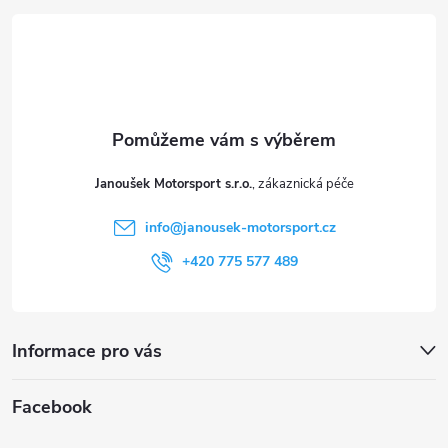
p
á
i
p
s
a
u
t
Janoušek Motorsport s.r.o.
í
info
@
janousek-motorsport.cz
+420 775 577 489
Informace pro vás
Facebook