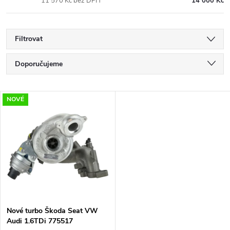
11 570 Kč bez DPH
14 000 Kč
Filtrovat
Ř
Doporučujeme
a
Nejlevnější
V
NOVÉ
Nejdražší
z
ý
Nejprodávanější
e
p
Abecedně
n
i
í
s
p
Nové turbo Škoda Seat VW
Audi 1.6TDi 775517