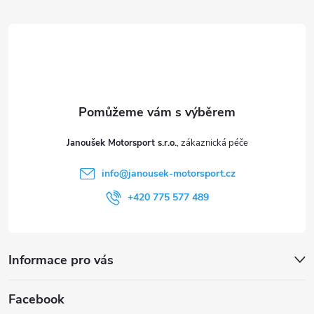
p
á
i
p
s
a
u
t
Janoušek Motorsport s.r.o.
í
info
@
janousek-motorsport.cz
+420 775 577 489
Informace pro vás
Facebook