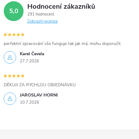
Hodnocení zákazníků
d
5,0
291 hodnocení
a
Zobrazit recenze
c
í
perfektní zpracování vše funguje tak jak má, mohu doporučit
Karel Čevela
p
27.7.2026
r
v
DĚKUJI ZA RYCHLOU OBJEDNÁVKU
k
JAROSLAV HORNI
10.7.2026
y
v
ý
Z