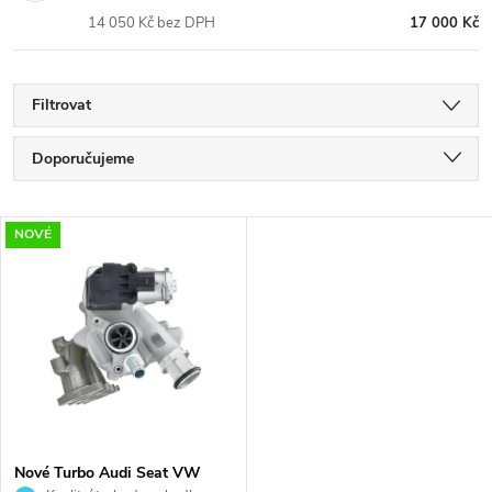
14 050 Kč bez DPH
17 000 Kč
Filtrovat
Ř
Doporučujeme
a
Nejlevnější
V
NOVÉ
Nejdražší
z
ý
Nejprodávanější
e
p
Abecedně
n
i
í
s
p
Nové Turbo Audi Seat VW