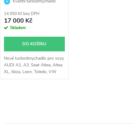
Škoda 1.2TFSI 1.2TSI IHI
Kvalitní turbodmychadlo
p
03F145701H
Diesel Levante
r
14 050 Kč bez DPH
r
17 000 Kč
o
Skladem
o
d
DO KOŠÍKU
d
u
Nové turbodmychadlo pro vozy
u
AUDI A1, A3, Seat Altea, Altea
k
XL, Ibiza, Leon, Toledo, VW
k
Beetle, Caddy, Golf, Jetta, Polo,
Touran, Škoda Fabia, Octavia,
t
Rapid, Roomster, Yeti
t
O
ů
v
ů
l
á