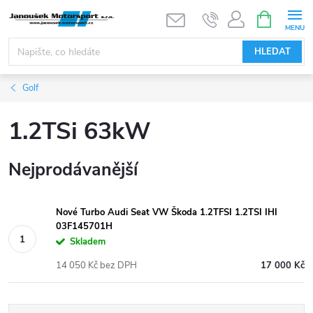
Přejít
NÁKUPNÍ
KOŠÍK
na
obsah
HLEDAT
Golf
1.2TSi 63kW
Nejprodávanější
Nové Turbo Audi Seat VW Škoda 1.2TFSI 1.2TSI IHI
03F145701H
Skladem
14 050 Kč bez DPH
17 000 Kč