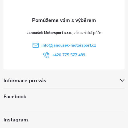
p
s
a
u
t
Janoušek Motorsport s.r.o.
í
info
@
janousek-motorsport.cz
+420 775 577 489
Informace pro vás
Facebook
Instagram