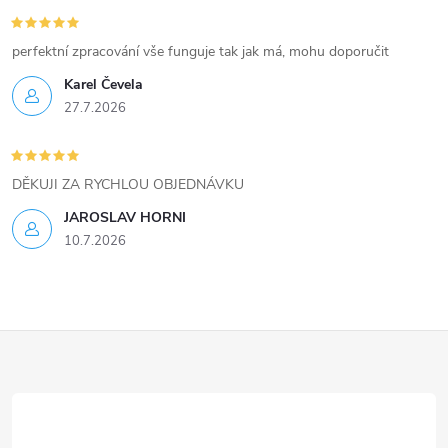
c
í
perfektní zpracování vše funguje tak jak má, mohu doporučit
Karel Čevela
p
27.7.2026
r
v
DĚKUJI ZA RYCHLOU OBJEDNÁVKU
k
JAROSLAV HORNI
10.7.2026
y
v
ý
Z
p
á
i