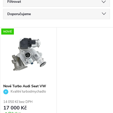
Filtrovat
Ř
Doporučujeme
a
Nejlevnější
V
NOVÉ
Nejdražší
z
ý
Nejprodávanější
e
p
Abecedně
n
i
í
s
p
Nové Turbo Audi Seat VW
Škoda 1.2TFSI 1.2TSI IHI
Kvalitní turbodmychadlo
p
03F145701H
Diesel Levante
r
14 050 Kč bez DPH
r
17 000 Kč