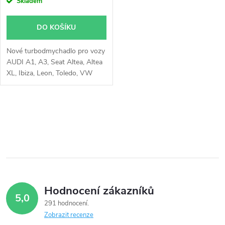
o
Skladem
o
d
DO KOŠÍKU
d
u
Nové turbodmychadlo pro vozy
u
AUDI A1, A3, Seat Altea, Altea
k
XL, Ibiza, Leon, Toledo, VW
k
Beetle, Caddy, Golf, Jetta, Polo,
Touran, Škoda Fabia, Octavia,
t
Rapid, Roomster, Yeti
t
O
ů
v
ů
l
á
Hodnocení zákazníků
d
5,0
291 hodnocení
a
Zobrazit recenze