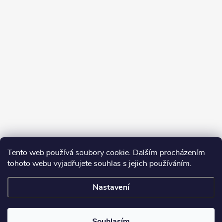
Tento web používá soubory cookie. Dalším procházením
tohoto webu vyjadřujete souhlas s jejich používáním.
Sledovat na Instagramu
Nastavení
Copyright 2026
Turbodmychadla Janoušek Motorsport s.r.o.
. Všechna
práva vyhrazena.
Upravit nastavení cookies
Souhlasím