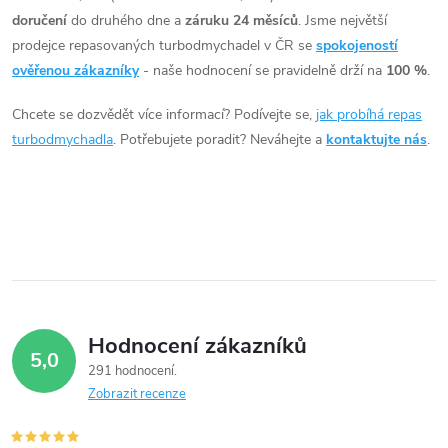
doručení
do druhého dne a
záruku 24 měsíců
. Jsme největší
a
prodejce repasovaných turbodmychadel v ČR se
spokojeností
c
ověřenou zákazníky
- naše hodnocení se pravidelně drží na
100 %
.
í
Chcete se dozvědět více informací? Podívejte se,
jak probíhá repas
turbodmychadla
. Potřebujete poradit? Neváhejte a
kontaktujte nás
.
p
r
v
k
y
Hodnocení zákazníků
v
5,0
291 hodnocení
ý
Zobrazit recenze
p