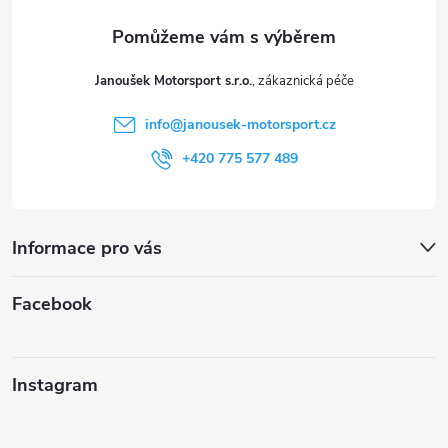
a
t
Janoušek Motorsport s.r.o.
í
info
@
janousek-motorsport.cz
+420 775 577 489
Informace pro vás
Facebook
Instagram