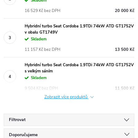
Skladem
16 529 Kč bez DPH
20 000 Kč
Hybridní turbo Seat Cordoba 1.9TDi 74kW ATD GT1752V
v obalu GT1749V
Skladem
11 157 Kč bez DPH
13 500 Kč
Hybridní turbo Seat Cordoba 1.9TDi 74kW ATD GT1752V
s velkým sáním
Skladem
9 504 Kč bez DPH
11 500 Kč
Zobrazit více produktů
Filtrovat
Ř
Doporučujeme