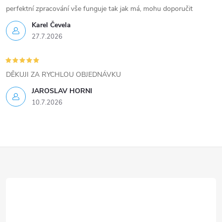
i
perfektní zpracování vše funguje tak jak má, mohu doporučit
Karel Čevela
s
27.7.2026
u
DĚKUJI ZA RYCHLOU OBJEDNÁVKU
JAROSLAV HORNI
10.7.2026
Z
á
p