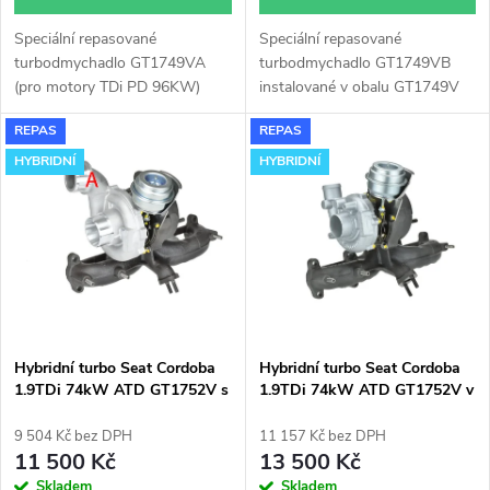
d
u
Speciální repasované
Speciální repasované
u
turbodmychadlo GT1749VA
turbodmychadlo GT1749VB
k
(pro motory TDi PD 96KW)
instalované v obalu GT1749V
k
instalované v obalu GT1749V
(pro motory TDi 66-85KW).
REPAS
REPAS
(pro motory TDi 66-85KW).
Vhodné zejména k
t
Vhodné zejména k
výkonnostním úpravám jako
HYBRIDNÍ
HYBRIDNÍ
t
výkonnostním úpravám jako
např. chiptuning. Pro vůz Seat
ů
např. chiptuning. Pro vůz Seat
Cordoba 1.9TDi 74kW ATD.
ů
Cordoba 1.9TDi 74kW ATD.
Hybridní turbo Seat Cordoba
Hybridní turbo Seat Cordoba
1.9TDi 74kW ATD GT1752V s
1.9TDi 74kW ATD GT1752V v
velkým sáním
obalu GT1749V
9 504 Kč bez DPH
11 157 Kč bez DPH
11 500 Kč
13 500 Kč
Skladem
Skladem