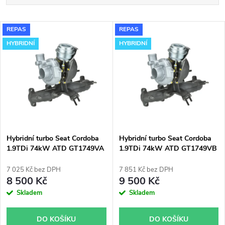
a
Nejlevnější
V
REPAS
REPAS
Nejdražší
z
HYBRIDNÍ
HYBRIDNÍ
ý
Nejprodávanější
e
p
Abecedně
n
i
í
s
p
Hybridní turbo Seat Cordoba
Hybridní turbo Seat Cordoba
1.9TDi 74kW ATD GT1749VA
1.9TDi 74kW ATD GT1749VB
p
v obalu GT1749V
v obalu GT1749V
r
7 025 Kč bez DPH
7 851 Kč bez DPH
r
8 500 Kč
9 500 Kč
o
Skladem
Skladem
o
d
DO KOŠÍKU
DO KOŠÍKU