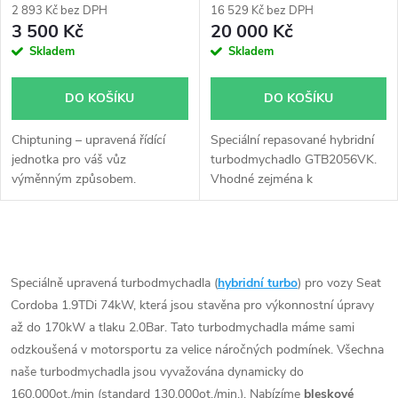
2 893 Kč bez DPH
16 529 Kč bez DPH
3 500 Kč
20 000 Kč
Skladem
Skladem
DO KOŠÍKU
DO KOŠÍKU
Chiptuning – upravená řídící
Speciální repasované hybridní
jednotka pro váš vůz
turbodmychadlo GTB2056VK.
výměnným způsobem.
Vhodné zejména k
výkonnostním úpravám jako
např. chiptuning.
O
v
Speciálně upravená turbodmychadla (
hybridní turbo
) pro vozy Seat
Cordoba 1.9TDi 74kW, která jsou stavěna pro výkonnostní úpravy
l
až do 170kW a tlaku 2.0Bar. Tato turbodmychadla máme sami
á
odzkoušená v motorsportu za velice náročných podmínek. Všechna
naše turbodmychadla jsou vyvažována dynamicky do
d
160.000ot./min (standard 130.000ot./min.). Nabízíme
bleskové