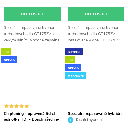
DO KOŠÍKU
DO KOŠÍKU
Speciální repasované hybridní
Speciální repasované hybridní
turbodmychadlo GT1752V s
turbodmychadlo GT1752V
velkým sáním. Vhodné zejména
instalované v obalu GT1749V
k výkonnostním úpravám jako
(pro motory TDi 66-85KW).
Tip
Novinka
např. chiptuning. Pro vůz Seat
Vhodné zejména k
Cordoba 1.9TDi 74kW ATD.
výkonnostním úpravám jako
REPAS
Tip
např. chiptuning. Pro vůz Seat
REPAS
Cordoba 1.9TDi 74kW ATD.
HYBRIDNÍ
Chiptuning - upravená řídící
Speciální repasované hybridní
jednotka TDi - Bosch všechny
turbodmychadlo GTB2056VK
Kvalitní hybridní
typy skladem
turbodmychadlo