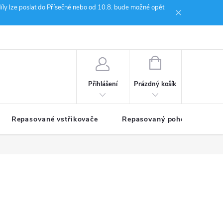
íly lze poslat do Přísečné nebo od 10.8. bude možné opět
ion Janoušek Motorsport Český Krumlov
NÁKUPNÍ
KOŠÍK
Prázdný košík
Přihlášení
Repasované vstřikovače
Repasovaný pohon TDM