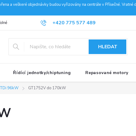
vřena a veškeré objednávky budou vyřizovány na centrále v Přísečné. Vratné d
+420 775 577 489
olné pozice
Obchodní podmínky
Reklamace
GDPR
Penz
info@janousek-motorsport.cz
HLEDAT
Řídící jednotky/chiptuning
Repasované motory
9TDi 96kW
GT1752V do 170kW
kW