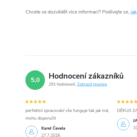
d
Chcete se dozvědět více informací? Podívejte se,
ja
a
c
í
p
r
Hodnocení zákazníků
v
5,0
291 hodnocení
Zobrazit recenze
k
y
perfektní zpracování vše funguje tak jak má,
DĚKUJI 
v
mohu doporučit
J
ý
1
Karel Čevela
27.7.2026