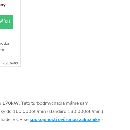
hny
OŠÍKU
notka
em.
Kód:
5403
o
170kW
. Tato turbodmychadla máme sami
ky do 160.000ot./min (standard 130.000ot./min.).
chadel v ČR se
spokojeností ověřenou zákazníky
-