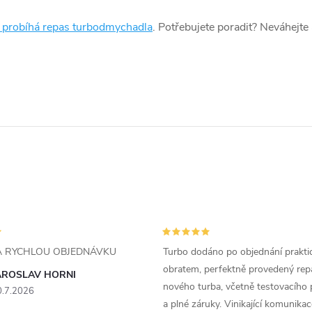
k probíhá repas turbodmychadla
. Potřebujete poradit? Neváhejte
ZA RYCHLOU OBJEDNÁVKU
Turbo dodáno po objednání prakti
obratem, perfektně provedený rep
AROSLAV HORNI
nového turba, včetně testovacího 
0.7.2026
a plné záruky. Vinikající komunika