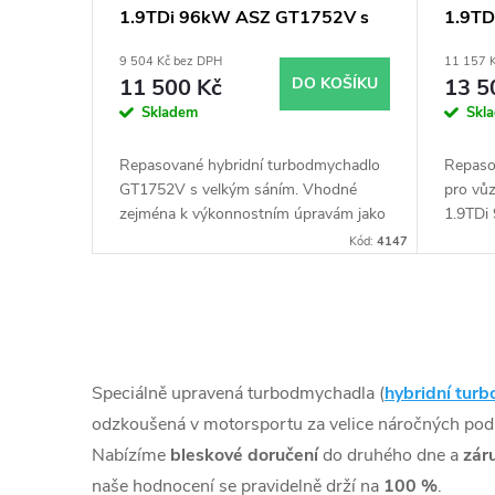
1.9TDi 96kW ASZ GT1752V s
1.9TD
r
u
velkým sáním
obal
9 504 Kč bez DPH
11 157 
o
k
11 500 Kč
DO KOŠÍKU
13 5
Skladem
Skl
d
t
Repasované hybridní turbodmychadlo
Repaso
u
GT1752V s velkým sáním. Vhodné
pro vů
ů
zejména k výkonnostním úpravám jako
1.9TDi
např. chiptuning. Pro vůz Volkswagen
k
Kód:
4147
Golf 1.9TDi 96kW ASZ.
t
O
ů
v
Speciálně upravená turbodmychadla (
hybridní turb
l
odzkoušená v motorsportu za velice náročných po
Nabízíme
bleskové doručení
do druhého dne a
zár
á
naše hodnocení se pravidelně drží na
100 %
.