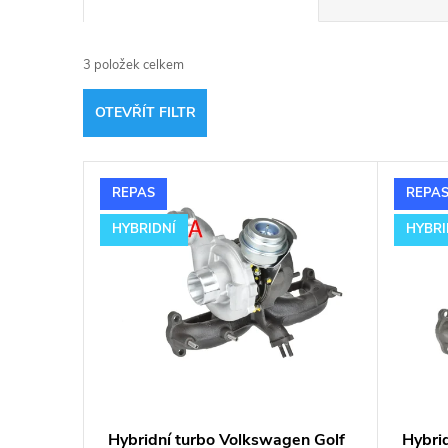
a
3
položek celkem
z
OTEVŘÍT FILTR
e
V
n
REPAS
REPA
ý
í
HYBRIDNÍ
HYBRI
p
p
i
r
s
o
p
d
Hybridní turbo Volkswagen Golf
Hybri