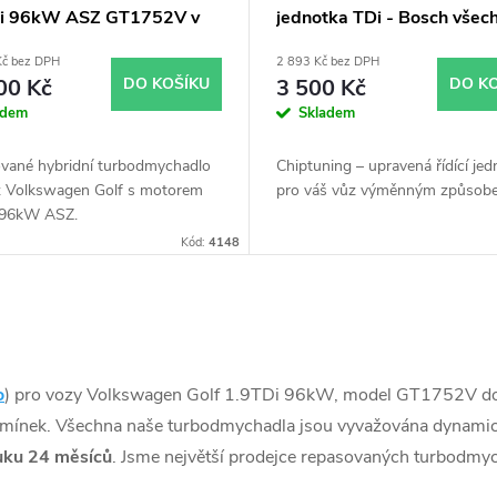
i 96kW ASZ GT1752V v
jednotka TDi - Bosch všec
u GT1749VA
typy skladem
Kč bez DPH
2 893 Kč bez DPH
00 Kč
DO KOŠÍKU
3 500 Kč
DO K
adem
Skladem
vané hybridní turbodmychadlo
Chiptuning – upravená řídící jed
z Volkswagen Golf s motorem
pro váš vůz výměnným způsob
 96kW ASZ.
Kód:
4148
o
) pro vozy Volkswagen Golf 1.9TDi 96kW, model GT1752V d
dmínek. Všechna naše turbodmychadla jsou vyvažována dynamic
uku 24 měsíců
. Jsme největší prodejce repasovaných turbodmy