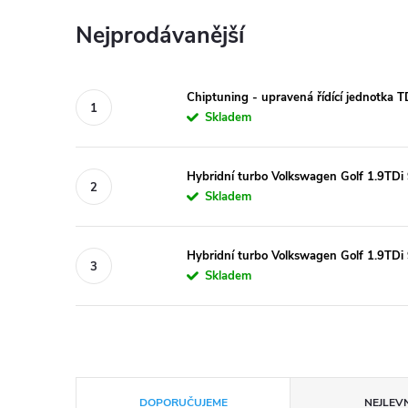
Nejprodávanější
Chiptuning - upravená řídící jednotka 
Skladem
Hybridní turbo Volkswagen Golf 1.9T
Skladem
Hybridní turbo Volkswagen Golf 1.9T
Skladem
Ř
DOPORUČUJEME
NEJLEVN