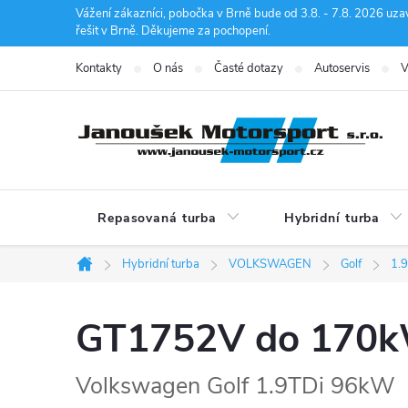
Přejít
Vážení zákazníci, pobočka v Brně bude od 3.8. - 7.8. 2026 uza
řešit v Brně. Děkujeme za pochopení.
na
obsah
Kontakty
O nás
Časté dotazy
Autoservis
V
Repasovaná turba
Hybridní turba
Hybridní turba
VOLKSWAGEN
Golf
1.
Domů
GT1752V do 170
Volkswagen Golf 1.9TDi 96kW