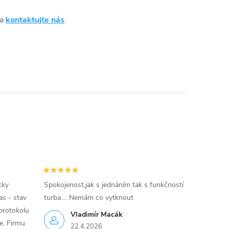
 a
kontaktujte nás
.
cky
Spokojenost,jak s jednáním tak s funkčností
as - stav
turba.... Nemám co vytknout
protokolu
Vladimír Macák
ce. Firmu
22.4.2026