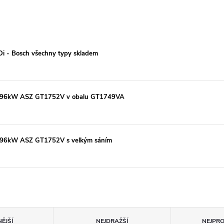
TDi - Bosch všechny typy skladem
Di 96kW ASZ GT1752V v obalu GT1749VA
Di 96kW ASZ GT1752V s velkým sáním
ĚJŠÍ
NEJDRAŽŠÍ
NEJPR