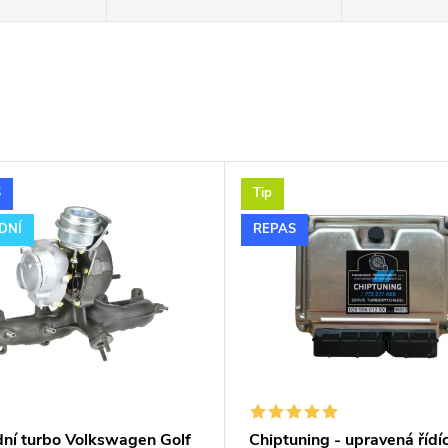
S
Tip
DNÍ
REPAS
dní turbo Volkswagen Golf
Chiptuning - upravená řídíc