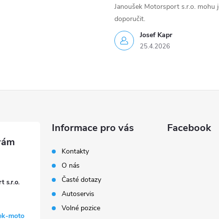
Janoušek Motorsport s.r.o. mohu 
doporučit.
Josef Kapr
25.4.2026
Informace pro vás
Facebook
Kontakty
O nás
Časté dotazy
 s.r.o.
Autoservis
Volné pozice
ek-moto