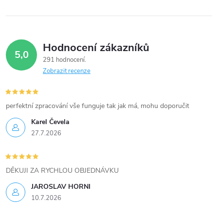
k
y
Hodnocení zákazníků
v
5,0
291 hodnocení
ý
Zobrazit recenze
p
i
perfektní zpracování vše funguje tak jak má, mohu doporučit
Karel Čevela
s
27.7.2026
u
DĚKUJI ZA RYCHLOU OBJEDNÁVKU
JAROSLAV HORNI
10.7.2026