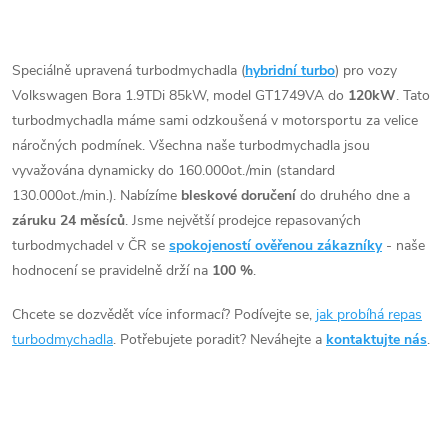
t
Vhodné zejména k
t
O
výkonnostním úpravám jako
ů
např. chiptuning. Pro vůz
v
Speciálně upravená turbodmychadla (
hybridní turbo
) pro vozy
ů
Volkswagen Bora 1.9TDi 85kW
Volkswagen Bora 1.9TDi 85kW, model GT1749VA do
120kW
. Tato
l
AUY AJM.
turbodmychadla máme sami odzkoušená v motorsportu za velice
á
náročných podmínek. Všechna naše turbodmychadla jsou
vyvažována dynamicky do 160.000ot./min (standard
d
130.000ot./min.). Nabízíme
bleskové doručení
do druhého dne a
záruku 24 měsíců
. Jsme největší prodejce repasovaných
a
turbodmychadel v ČR se
spokojeností ověřenou zákazníky
- naše
c
hodnocení se pravidelně drží na
100 %
.
í
Chcete se dozvědět více informací? Podívejte se,
jak probíhá repas
turbodmychadla
. Potřebujete poradit? Neváhejte a
kontaktujte nás
.
p
r
v