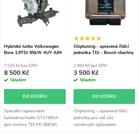
e
p
Abecedně
n
i
í
s
p
Hybridní turbo Volkswagen
Chiptuning - upravená řídící
Bora 1.9TDi 85kW AUY AJM
jednotka TDi - Bosch všechny
p
GT1749VA v obalu GT1749V
typy skladem
r
7 025 Kč bez DPH
2 893 Kč bez DPH
r
8 500 Kč
3 500 Kč
o
Skladem
Skladem
o
d
DO KOŠÍKU
DO KOŠÍKU
d
u
Speciální repasované
Chiptuning – upravená řídící
u
turbodmychadlo GT1749VA
jednotka pro váš vůz
k
(pro motory TDi PD 96KW)
výměnným způsobem.
k
instalované v obalu GT1749V
(pro motory TDi 66-85KW).