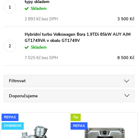
typy skladem
Skladem
2 893 Kč bez DPH
3 500 Kč
Hybridní turbo Volkswagen Bora 1.9TDi 85kW AUY AJM
GT1749VA v obalu GT1749V
Skladem
7 025 Kč bez DPH
8 500 Kč
Filtrovat
Ř
Doporučujeme
a
Nejlevnější
V
REPAS
Tip
Nejdražší
z
HYBRIDNÍ
REPAS
ý
Nejprodávanější