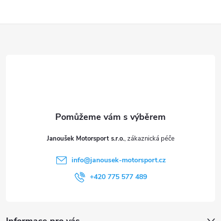
Z
á
p
a
t
Janoušek Motorsport s.r.o.
í
info
@
janousek-motorsport.cz
+420 775 577 489
Informace pro vás