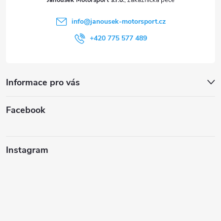
Janoušek Motorsport s.r.o.
í
info
@
janousek-motorsport.cz
+420 775 577 489
Informace pro vás
Facebook
Instagram