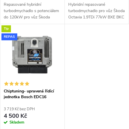
u
Repasované hybridní
Hybridní repasované
u
turbodmychadlo s potenciálem
turbodmychadlo pro vůz Škoda
k
do 120kW pro vůz Škoda
Octavia 1.9TDi 77kW BXE BKC
k
Octavia 1.9TDi 77kW BXE BKC
BJB s kompresorovou skříní z
Tip
BJB Garrett 751851
Fabie RS KKK 54399700022.
t
GT1649VA.
REPAS
t
ů
ů
Chiptuning- upravená řídící
jednotka Bosch EDC16
3 719 Kč bez DPH
4 500 Kč
Skladem