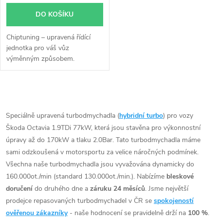
DO KOŠÍKU
Chiptuning – upravená řídící
jednotka pro váš vůz
výměnným způsobem.
O
v
Speciálně upravená turbodmychadla (
hybridní turbo
) pro vozy
Škoda Octavia 1.9TDi 77kW, která jsou stavěna pro výkonnostní
l
úpravy až do 170kW a tlaku 2.0Bar. Tato turbodmychadla máme
á
sami odzkoušená v motorsportu za velice náročných podmínek.
Všechna naše turbodmychadla jsou vyvažována dynamicky do
d
160.000ot./min (standard 130.000ot./min.). Nabízíme
bleskové
doručení
do druhého dne a
záruku 24 měsíců
. Jsme největší
a
prodejce repasovaných turbodmychadel v ČR se
spokojeností
c
ověřenou zákazníky
- naše hodnocení se pravidelně drží na
100 %
.