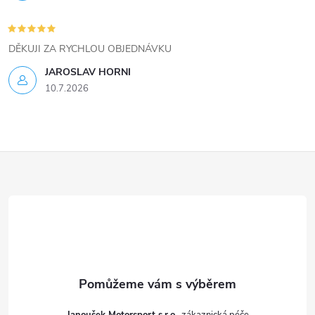
u
DĚKUJI ZA RYCHLOU OBJEDNÁVKU
JAROSLAV HORNI
10.7.2026
Z
á
p
a
t