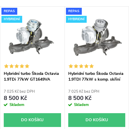
a
Nejlevnější
V
REPAS
REPAS
Nejdražší
z
HYBRIDNÍ
HYBRIDNÍ
ý
Nejprodávanější
e
p
Abecedně
n
i
í
s
p
Hybridní turbo Škoda Octavia
Hybridní turbo Škoda Octavia
1.9TDi 77kW GT1649VA
1.9TDI 77kW s komp. skříní
p
751851
Fabia RS KKK 54399700022
r
54399700011
7 025 Kč bez DPH
7 025 Kč bez DPH
r
8 500 Kč
8 500 Kč
o
Skladem
Skladem
o
d
DO KOŠÍKU
DO KOŠÍKU
d