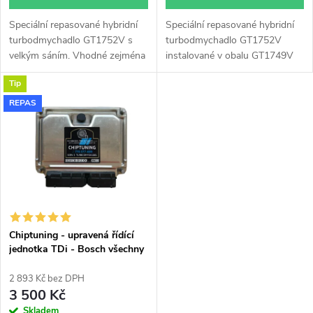
d
u
Speciální repasované hybridní
Speciální repasované hybridní
u
turbodmychadlo GT1752V s
turbodmychadlo GT1752V
k
velkým sáním. Vhodné zejména
instalované v obalu GT1749V
k
k výkonnostním úpravám jako
(pro motory TDi 66-85KW).
Tip
např. chiptuning. Pro vůz
Vhodné zejména k
t
Škoda Octavia 1.9TDi 66kW
výkonnostním úpravám jako
REPAS
t
ALH.
např. chiptuning. Pro vůz
ů
Škoda Octavia 1.9TDi 66kW
ů
ALH.
Chiptuning - upravená řídící
jednotka TDi - Bosch všechny
typy skladem
2 893 Kč bez DPH
3 500 Kč
Skladem