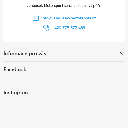
t
Janoušek Motorsport s.r.o.
í
info
@
janousek-motorsport.cz
+420 775 577 489
Informace pro vás
Facebook
Instagram