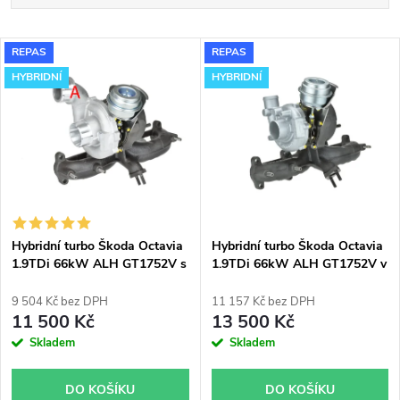
a
Nejlevnější
V
REPAS
REPAS
Nejdražší
z
HYBRIDNÍ
HYBRIDNÍ
ý
Nejprodávanější
e
p
Abecedně
n
i
í
s
p
Hybridní turbo Škoda Octavia
Hybridní turbo Škoda Octavia
1.9TDi 66kW ALH GT1752V s
1.9TDi 66kW ALH GT1752V v
p
velkým sáním
obalu GT1749V
r
9 504 Kč bez DPH
11 157 Kč bez DPH
r
11 500 Kč
13 500 Kč
o
Skladem
Skladem
o
d
DO KOŠÍKU
DO KOŠÍKU