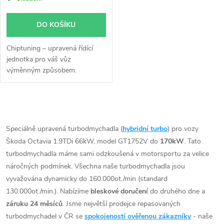
DO KOŠÍKU
Chiptuning – upravená řídící
jednotka pro váš vůz
výměnným způsobem.
O
v
Speciálně upravená turbodmychadla (
hybridní turbo
) pro vozy
Škoda Octavia 1.9TDi 66kW, model GT1752V do
170kW
. Tato
l
turbodmychadla máme sami odzkoušená v motorsportu za velice
á
náročných podmínek. Všechna naše turbodmychadla jsou
vyvažována dynamicky do 160.000ot./min (standard
d
130.000ot./min.). Nabízíme
bleskové doručení
do druhého dne a
záruku 24 měsíců
. Jsme největší prodejce repasovaných
a
turbodmychadel v ČR se
spokojeností ověřenou zákazníky
- naše