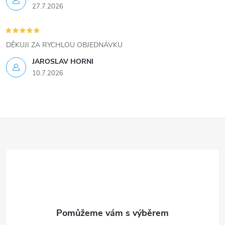
s
27.7.2026
u
DĚKUJI ZA RYCHLOU OBJEDNÁVKU
JAROSLAV HORNI
10.7.2026
Z
á
p
a