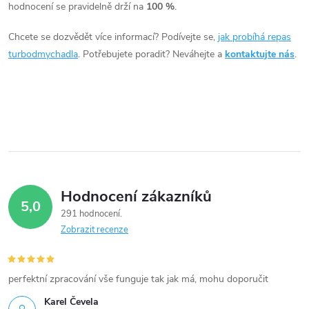
c
hodnocení se pravidelně drží na
100 %
.
í
Chcete se dozvědět více informací? Podívejte se,
jak probíhá repas
turbodmychadla
. Potřebujete poradit? Neváhejte a
kontaktujte nás
.
p
r
v
k
y
Hodnocení zákazníků
v
5,0
291 hodnocení
ý
Zobrazit recenze
p
i
perfektní zpracování vše funguje tak jak má, mohu doporučit
Karel Čevela