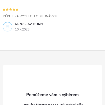
u
DĚKUJI ZA RYCHLOU OBJEDNÁVKU
JAROSLAV HORNI
10.7.2026
Z
á
p
a
t