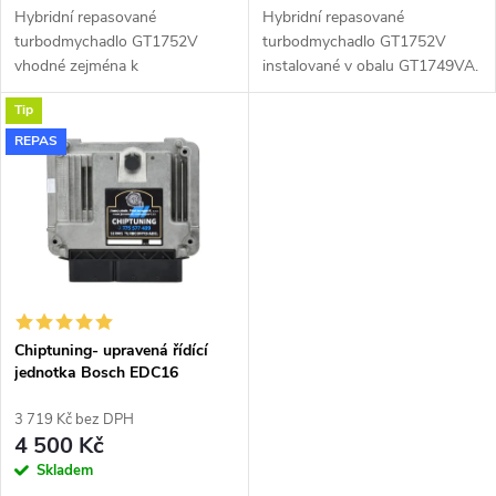
u
Hybridní repasované
Hybridní repasované
u
turbodmychadlo GT1752V
turbodmychadlo GT1752V
k
vhodné zejména k
instalované v obalu GT1749VA.
k
výkonnostním úpravám jako
Vhodné zejména k
Tip
např. chiptuning. Pro vůz Seat
výkonnostním úpravám jako
t
Leon 2.0TDi 100kW AZV.
např. chiptuning. Pro vůz Seat
REPAS
t
Leon 2.0TDi 100kW AZV.
ů
ů
Chiptuning- upravená řídící
jednotka Bosch EDC16
3 719 Kč bez DPH
4 500 Kč
Skladem