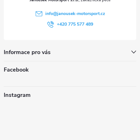
Janoušek Motorsport s.r.o.
í
info
@
janousek-motorsport.cz
+420 775 577 489
Informace pro vás
Facebook
Instagram