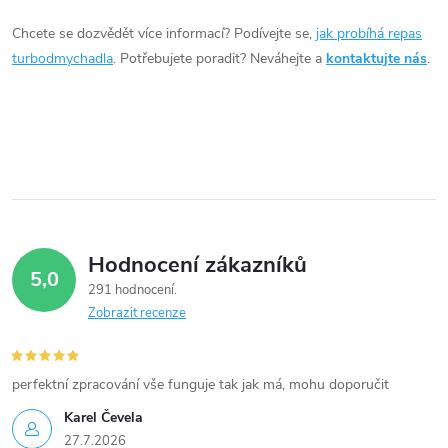
í
Chcete se dozvědět více informací? Podívejte se,
jak probíhá repas
turbodmychadla
. Potřebujete poradit? Neváhejte a
kontaktujte nás
.
p
r
v
k
y
Hodnocení zákazníků
v
5,0
291 hodnocení
ý
Zobrazit recenze
p
i
perfektní zpracování vše funguje tak jak má, mohu doporučit
Karel Čevela
s
27.7.2026