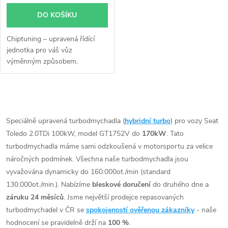
DO KOŠÍKU
Chiptuning – upravená řídící
jednotka pro váš vůz
výměnným způsobem.
O
v
Speciálně upravená turbodmychadla (
hybridní turbo
) pro vozy Seat
Toledo 2.0TDi 100kW, model GT1752V do
170kW
. Tato
l
turbodmychadla máme sami odzkoušená v motorsportu za velice
á
náročných podmínek. Všechna naše turbodmychadla jsou
vyvažována dynamicky do 160.000ot./min (standard
d
130.000ot./min.). Nabízíme
bleskové doručení
do druhého dne a
záruku 24 měsíců
. Jsme největší prodejce repasovaných
a
turbodmychadel v ČR se
spokojeností ověřenou zákazníky
- naše
c
hodnocení se pravidelně drží na
100 %
.