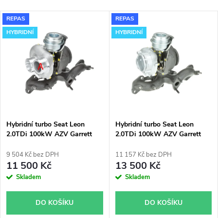
a
Nejlevnější
V
REPAS
REPAS
Nejdražší
z
HYBRIDNÍ
HYBRIDNÍ
ý
Nejprodávanější
e
p
Abecedně
n
i
í
s
p
Hybridní turbo Seat Leon
Hybridní turbo Seat Leon
2.0TDi 100kW AZV Garrett
2.0TDi 100kW AZV Garrett
p
GT1752V s velkým sáním
GT1752V v obalu GT1749VA
r
9 504 Kč bez DPH
11 157 Kč bez DPH
r
11 500 Kč
13 500 Kč
o
Skladem
Skladem
o
d
DO KOŠÍKU
DO KOŠÍKU
d