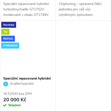
Speciální repasované hybridní
Chiptuning – upravená řídící
turbodmychadlo GT1752V
jednotka pro váš vůz
instalované v obalu GT1749V.
výměnným způsobem.
Vhodné zejména k
Novinka
výkonnostním úpravám jako
např. chiptuning. Pro vůz Seat
Tip
Ibiza 1.9TDi 96kW ASZ.
REPAS
HYBRIDNÍ
Speciální repasované hybridní
turbodmychadlo GTB2056VK
Kvalitní hybridní
turbodmychadlo
16 529 Kč bez DPH
20 000 Kč
Skladem