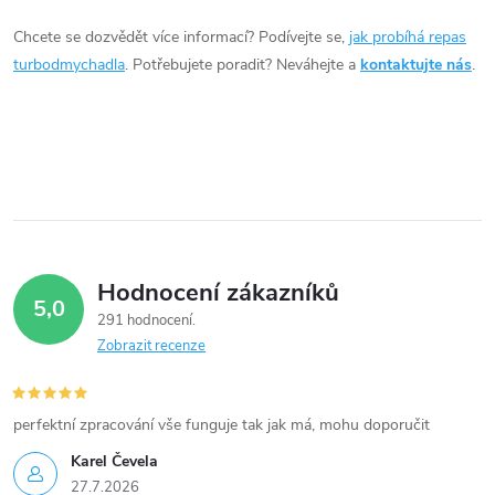
í
Chcete se dozvědět více informací? Podívejte se,
jak probíhá repas
turbodmychadla
. Potřebujete poradit? Neváhejte a
kontaktujte nás
.
p
r
v
k
y
Hodnocení zákazníků
v
5,0
291 hodnocení
ý
Zobrazit recenze
p
i
perfektní zpracování vše funguje tak jak má, mohu doporučit
Karel Čevela
s
27.7.2026