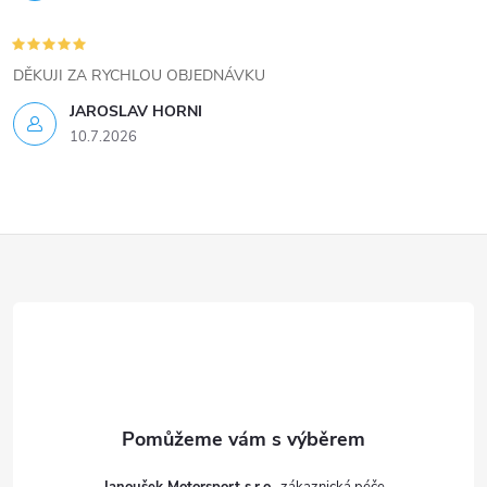
u
DĚKUJI ZA RYCHLOU OBJEDNÁVKU
JAROSLAV HORNI
10.7.2026
Z
á
p
a
t