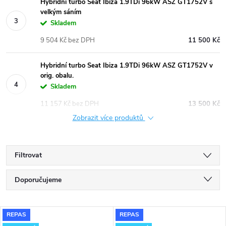
Hybridní turbo Seat Ibiza 1.9TDi 96kW ASZ GT1752V s
velkým sáním
Skladem
9 504 Kč bez DPH
11 500 Kč
Hybridní turbo Seat Ibiza 1.9TDi 96kW ASZ GT1752V v
orig. obalu.
Skladem
11 157 Kč bez DPH
13 500 Kč
Zobrazit více produktů
Filtrovat
Ř
Doporučujeme
a
Nejlevnější
V
REPAS
REPAS
Nejdražší