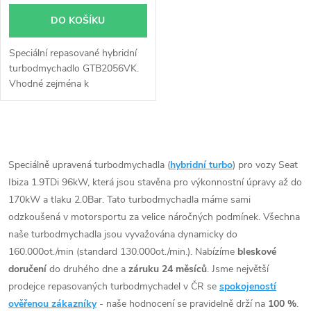
DO KOŠÍKU
Speciální repasované hybridní
turbodmychadlo GTB2056VK.
Vhodné zejména k
výkonnostním úpravám jako
např. chiptuning.
O
v
Speciálně upravená turbodmychadla (
hybridní turbo
) pro vozy Seat
Ibiza 1.9TDi 96kW, která jsou stavěna pro výkonnostní úpravy až do
l
170kW a tlaku 2.0Bar. Tato turbodmychadla máme sami
á
odzkoušená v motorsportu za velice náročných podmínek. Všechna
naše turbodmychadla jsou vyvažována dynamicky do
d
160.000ot./min (standard 130.000ot./min.). Nabízíme
bleskové
doručení
do druhého dne a
záruku 24 měsíců
. Jsme největší
a
prodejce repasovaných turbodmychadel v ČR se
spokojeností
c
ověřenou zákazníky
- naše hodnocení se pravidelně drží na
100 %
.