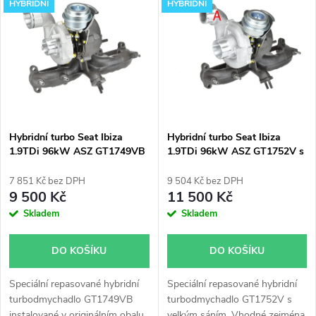
z
HYBRIDNÍ
HYBRIDNÍ
ý
Nejprodávanější
e
p
Abecedně
n
i
í
s
p
Hybridní turbo Seat Ibiza
Hybridní turbo Seat Ibiza
1.9TDi 96kW ASZ GT1749VB
1.9TDi 96kW ASZ GT1752V s
p
velkým sáním
r
7 851 Kč bez DPH
9 504 Kč bez DPH
r
9 500 Kč
11 500 Kč
o
Skladem
Skladem
o
d
DO KOŠÍKU
DO KOŠÍKU
d
u
Speciální repasované hybridní
Speciální repasované hybridní
u
turbodmychadlo GT1749VB
turbodmychadlo GT1752V s
instalované v originálním obalu.
velkým sáním. Vhodné zejména