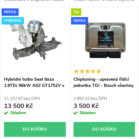
k
k
Vhodné zejména k
k výkonnostním úpravám jako
REPAS
Tip
výkonnostním úpravám jako
např. chiptuning. Pro vůz Seat
t
např. chiptuning. Pro vůz Seat
Ibiza 1.9TDi 96kW ASZ.
HYBRIDNÍ
REPAS
t
Ibiza 1.9TDi 96kW ASZ.
ů
ů
Hybridní turbo Seat Ibiza
Chiptuning - upravená řídící
1.9TDi 96kW ASZ GT1752V v
jednotka TDi - Bosch všechny
orig. obalu.
typy skladem
11 157 Kč bez DPH
2 893 Kč bez DPH
13 500 Kč
3 500 Kč
Skladem
Skladem
DO KOŠÍKU
DO KOŠÍKU