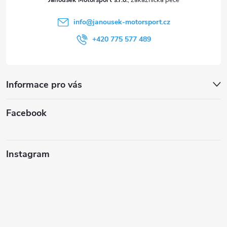
Janoušek Motorsport s.r.o.
í
info
@
janousek-motorsport.cz
+420 775 577 489
Informace pro vás
Facebook
Instagram