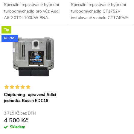
u
Speciální repasované hybridní
Speciální repasované hybridní
u
turbodmychadlo pro vůz Audi
turbodmychadlo GT1752V
k
A6 2.0TDI 100KW BNA.
instalované v obalu GT1749VA.
k
Vhodné zejména k
Tip
výkonnostním úpravám jako
t
např. chiptuning. Pro vůz Audi
REPAS
t
A6 2.0TDI 100KW BNA.
ů
ů
Chiptuning- upravená řídící
jednotka Bosch EDC16
3 719 Kč bez DPH
4 500 Kč
Skladem