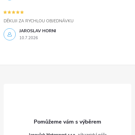
u
DĚKUJI ZA RYCHLOU OBJEDNÁVKU
JAROSLAV HORNI
10.7.2026
Z
á
p
a
t