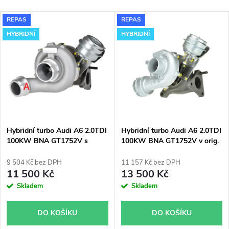
a
Nejlevnější
V
REPAS
REPAS
Nejdražší
z
HYBRIDNÍ
HYBRIDNÍ
ý
Nejprodávanější
e
p
Abecedně
n
i
í
s
p
Hybridní turbo Audi A6 2.0TDI
Hybridní turbo Audi A6 2.0TDI
100KW BNA GT1752V s
100KW BNA GT1752V v orig.
p
velkým sáním
obalu
r
9 504 Kč bez DPH
11 157 Kč bez DPH
r
11 500 Kč
13 500 Kč
o
Skladem
Skladem
o
d
DO KOŠÍKU
DO KOŠÍKU
d