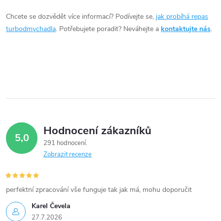
í
Chcete se dozvědět více informací? Podívejte se,
jak probíhá repas
turbodmychadla
. Potřebujete poradit? Neváhejte a
kontaktujte nás
.
p
r
v
k
y
Hodnocení zákazníků
v
5,0
291 hodnocení
ý
Zobrazit recenze
p
i
perfektní zpracování vše funguje tak jak má, mohu doporučit
Karel Čevela
s
27.7.2026