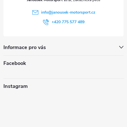
Janoušek Motorsport s.r.o.
í
info
@
janousek-motorsport.cz
+420 775 577 489
Informace pro vás
Facebook
Instagram