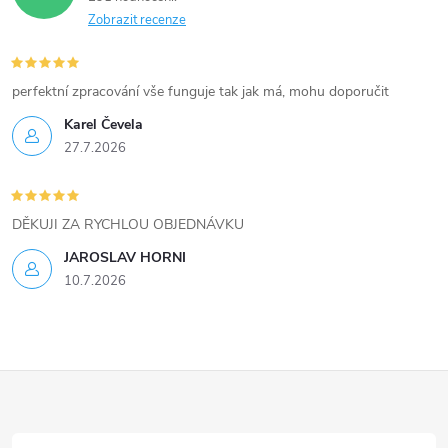
ý
Zobrazit recenze
p
i
perfektní zpracování vše funguje tak jak má, mohu doporučit
Karel Čevela
s
27.7.2026
u
DĚKUJI ZA RYCHLOU OBJEDNÁVKU
JAROSLAV HORNI
10.7.2026
Z
á