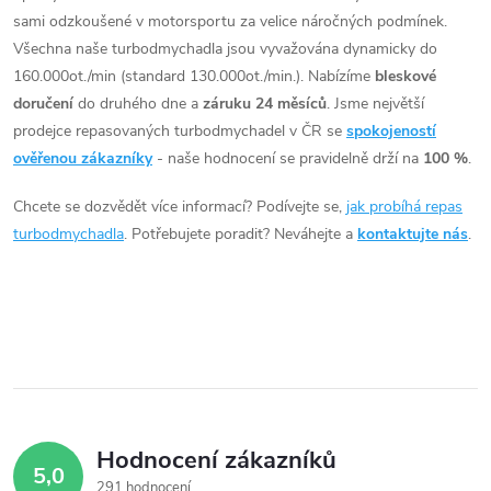
á
sami odzkoušené v motorsportu za velice náročných podmínek.
Všechna naše turbodmychadla jsou vyvažována dynamicky do
d
160.000ot./min (standard 130.000ot./min.). Nabízíme
bleskové
doručení
do druhého dne a
záruku 24 měsíců
. Jsme největší
a
prodejce repasovaných turbodmychadel v ČR se
spokojeností
c
ověřenou zákazníky
- naše hodnocení se pravidelně drží na
100 %
.
í
Chcete se dozvědět více informací? Podívejte se,
jak probíhá repas
turbodmychadla
. Potřebujete poradit? Neváhejte a
kontaktujte nás
.
p
r
v
k
y
Hodnocení zákazníků
v
5,0
291 hodnocení