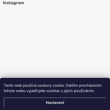
Instagram
Tento web používá soubory cookie. Dalším procházením
tohoto webu vyjadřujete souhlas s jejich používáním.
Sledovat na Instagramu
Nastavení
Copyright 2026
Turbodmychadla Janoušek Motorsport s.r.o.
. Všechna