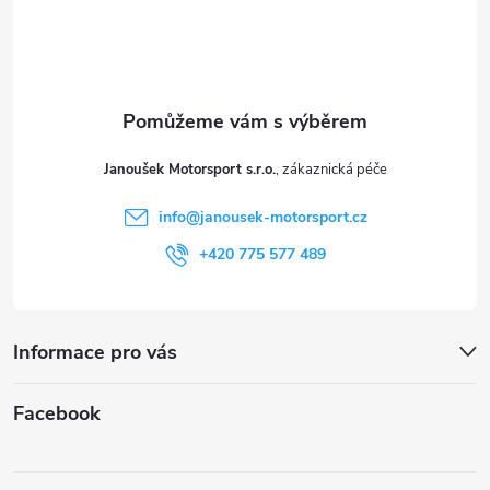
p
a
t
Janoušek Motorsport s.r.o.
í
info
@
janousek-motorsport.cz
+420 775 577 489
Informace pro vás
Facebook