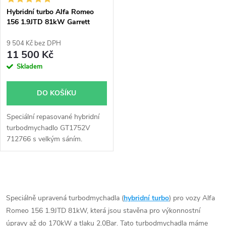
s
p
Hybridní turbo Alfa Romeo
156 1.9JTD 81kW Garrett
p
GT1752V
r
9 504 Kč bez DPH
r
11 500 Kč
o
Skladem
o
d
DO KOŠÍKU
d
u
Speciální repasované hybridní
u
turbodmychadlo GT1752V
k
712766 s velkým sáním.
k
Vhodné zejména k
výkonnostním úpravám jako
t
např. chiptuning. Pro vůz Alfa
t
O
Romeo 156 1.9JTD 81kW.
ů
v
Speciálně upravená turbodmychadla (
hybridní turbo
) pro vozy Alfa
ů
Romeo 156 1.9JTD 81kW, která jsou stavěna pro výkonnostní
l
úpravy až do 170kW a tlaku 2.0Bar. Tato turbodmychadla máme