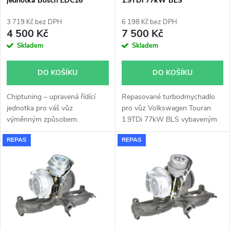
jednotka Bosch EDC16
1.9TDi 77kW BLS
p
54399700029 54399700068
r
54399700067 54399700072
3 719 Kč bez DPH
6 198 Kč bez DPH
r
4 500 Kč
7 500 Kč
o
Skladem
Skladem
o
d
DO KOŠÍKU
DO KOŠÍKU
d
u
Chiptuning – upravená řídící
Repasované turbodmychadlo
u
jednotka pro váš vůz
pro vůz Volkswagen Touran
k
výměnným způsobem.
1.9TDi 77kW BLS vybaveným
k
filtrem pevných částic(DPF).
REPAS
REPAS
t
t
ů
ů