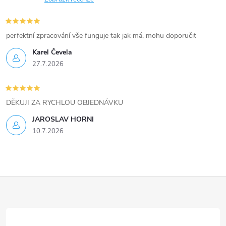
y
v
perfektní zpracování vše funguje tak jak má, mohu doporučit
ý
Karel Čevela
27.7.2026
p
i
DĚKUJI ZA RYCHLOU OBJEDNÁVKU
s
JAROSLAV HORNI
u
10.7.2026
Z
á