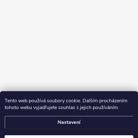
Tento web používá soubory cookie. Dalším procházením
tohoto webu vyjadřujete souhlas s jejich používáním.
Sledovat na Instagramu
Nastavení
Copyright 2026
Turbodmychadla Janoušek Motorsport s.r.o.
. Všechna
práva vyhrazena.
Upravit nastavení cookies