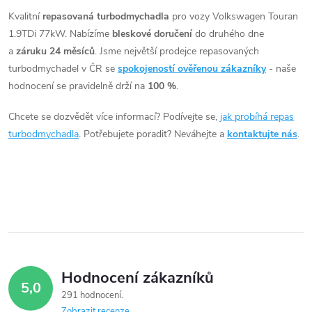
v
Kvalitní
repasovaná turbodmychadla
pro vozy Volkswagen Touran
1.9TDi 77kW. Nabízíme
bleskové doručení
do druhého dne
l
a
záruku 24 měsíců
. Jsme největší prodejce repasovaných
á
turbodmychadel v ČR se
spokojeností ověřenou zákazníky
- naše
hodnocení se pravidelně drží na
100 %
.
d
Chcete se dozvědět více informací? Podívejte se,
jak probíhá repas
a
turbodmychadla
. Potřebujete poradit? Neváhejte a
kontaktujte nás
.
c
í
p
r
v
Hodnocení zákazníků
5,0
k
291 hodnocení
Zobrazit recenze