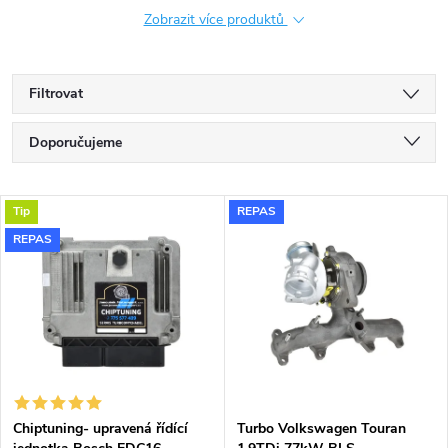
Zobrazit více produktů
Filtrovat
Ř
Doporučujeme
a
Nejlevnější
V
Tip
REPAS
Nejdražší
z
REPAS
ý
Nejprodávanější
e
p
Abecedně
n
i
í
s
p
Chiptuning- upravená řídící
Turbo Volkswagen Touran