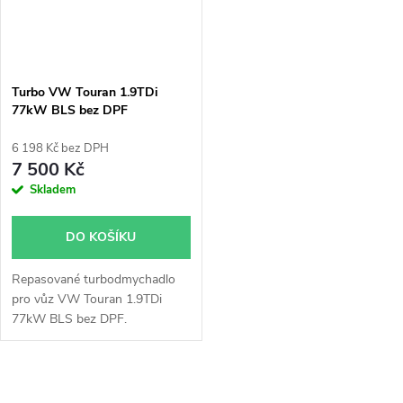
Turbo VW Touran 1.9TDi
77kW BLS bez DPF
54399700071 54399700048
6 198 Kč bez DPH
7 500 Kč
Skladem
DO KOŠÍKU
Repasované turbodmychadlo
pro vůz VW Touran 1.9TDi
77kW BLS bez DPF.
O