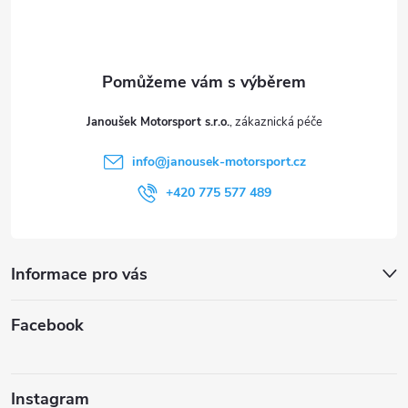
p
a
t
Janoušek Motorsport s.r.o.
í
info
@
janousek-motorsport.cz
+420 775 577 489
Informace pro vás
Facebook
Instagram