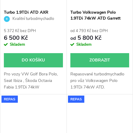
Turbo 1.9TDi ATD AXR
Turbo Volkswagen Polo
Octavia Golf Polo Fabia Ibiza
1.9TDi 74kW ATD Garrett
Kvalitní turbodmychadlo
KKK 54399700006
454232 713672 713673
54399700017
5 372 Kč bez DPH
od 4 793 Kč bez DPH
6 500 Kč
5 800 Kč
od
Skladem
Skladem
DO KOŠÍKU
ZOBRAZIT
Pro vozy VW Golf Bora Polo,
Repasované turbodmychadlo
Seat Ibiza , Škoda Octavia
pro vůz Volkswagen Polo
Fabia 1.9TDi 74kW
1.9TDi 74kW ATD.
REPAS
REPAS