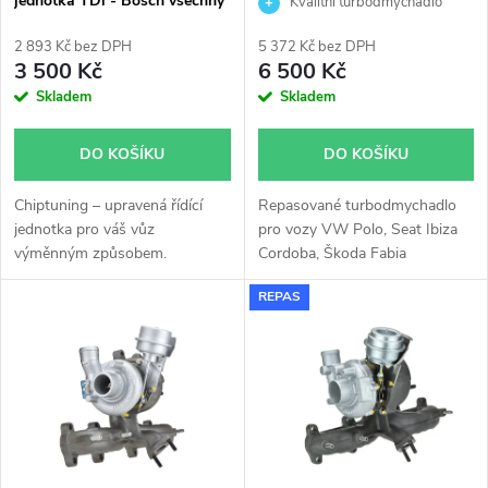
jednotka TDi - Bosch všechny
AXR BSW KKK 54399700019
Kvalitní turbodmychadlo
p
typy skladem
54399880019 54399700008
r
54399880008
2 893 Kč bez DPH
5 372 Kč bez DPH
r
3 500 Kč
6 500 Kč
o
Skladem
Skladem
o
d
DO KOŠÍKU
DO KOŠÍKU
d
u
Chiptuning – upravená řídící
Repasované turbodmychadlo
u
jednotka pro váš vůz
pro vozy VW Polo, Seat Ibiza
k
výměnným způsobem.
Cordoba, Škoda Fabia
k
Roomster 1.9TDi 74kW 77kW.
REPAS
t
t
ů
ů