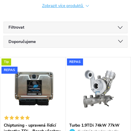
Zobrazit více produktů
Filtrovat
Ř
Doporučujeme
a
Nejlevnější
V
Tip
REPAS
Nejdražší
z
REPAS
ý
Nejprodávanější
e
p
Abecedně
n
i
í
s
p
Chiptuning - upravená řídící
Turbo 1.9TDi 74kW 77kW