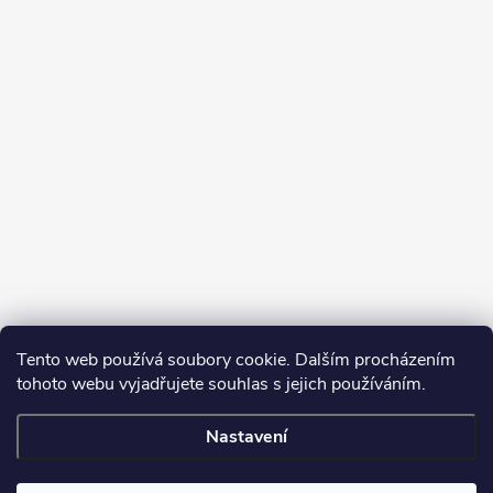
Tento web používá soubory cookie. Dalším procházením
tohoto webu vyjadřujete souhlas s jejich používáním.
Sledovat na Instagramu
Nastavení
Copyright 2026
Turbodmychadla Janoušek Motorsport s.r.o.
. Všechna
práva vyhrazena.
Upravit nastavení cookies