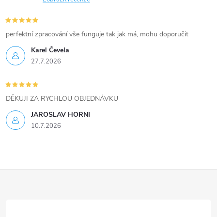
y
v
perfektní zpracování vše funguje tak jak má, mohu doporučit
ý
Karel Čevela
27.7.2026
p
i
DĚKUJI ZA RYCHLOU OBJEDNÁVKU
s
JAROSLAV HORNI
u
10.7.2026
Z
á