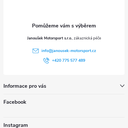
p
a
t
Janoušek Motorsport s.r.o.
í
info
@
janousek-motorsport.cz
+420 775 577 489
Informace pro vás
Facebook
Instagram