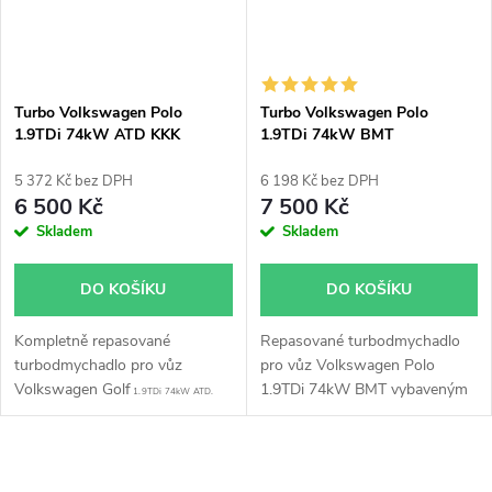
Turbo Volkswagen Polo
Turbo Volkswagen Polo
1.9TDi 74kW ATD KKK
1.9TDi 74kW BMT
54399700001 54399700003
54399700072 54399700068
54399700067 54399700029
5 372 Kč bez DPH
6 198 Kč bez DPH
6 500 Kč
7 500 Kč
Skladem
Skladem
DO KOŠÍKU
DO KOŠÍKU
Kompletně repasované
Repasované turbodmychadlo
turbodmychadlo pro vůz
pro vůz Volkswagen Polo
Volkswagen Golf
1.9TDi 74kW BMT vybaveným
1.9TDi 74kW ATD.
filtrem pevných částic(DPF).
O