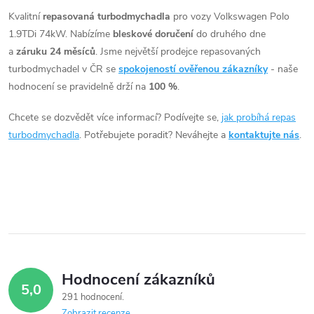
v
Kvalitní
repasovaná turbodmychadla
pro vozy Volkswagen Polo
1.9TDi 74kW. Nabízíme
bleskové doručení
do druhého dne
l
a
záruku 24 měsíců
. Jsme největší prodejce repasovaných
á
turbodmychadel v ČR se
spokojeností ověřenou zákazníky
- naše
hodnocení se pravidelně drží na
100 %
.
d
Chcete se dozvědět více informací? Podívejte se,
jak probíhá repas
a
turbodmychadla
. Potřebujete poradit? Neváhejte a
kontaktujte nás
.
c
í
p
r
v
Hodnocení zákazníků
5,0
k
291 hodnocení
Zobrazit recenze