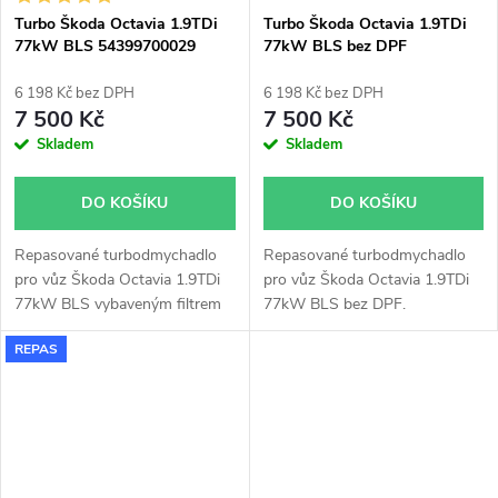
Turbo Škoda Octavia 1.9TDi
Turbo Škoda Octavia 1.9TDi
77kW BLS 54399700029
77kW BLS bez DPF
54399700068 54399700067
54399700071 54399700048
54399700072
6 198 Kč bez DPH
6 198 Kč bez DPH
7 500 Kč
7 500 Kč
Skladem
Skladem
DO KOŠÍKU
DO KOŠÍKU
Repasované turbodmychadlo
Repasované turbodmychadlo
pro vůz Škoda Octavia 1.9TDi
pro vůz Škoda Octavia 1.9TDi
77kW BLS vybaveným filtrem
77kW BLS bez DPF.
pevných částic(DPF).
REPAS