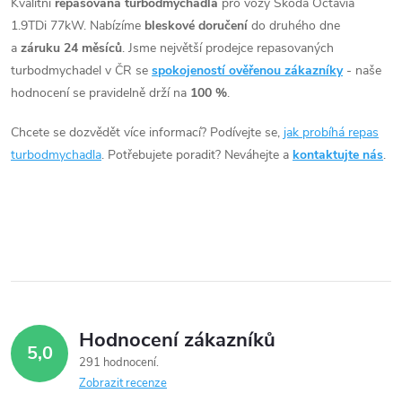
v
Kvalitní
repasovaná turbodmychadla
pro vozy Škoda Octavia
1.9TDi 77kW. Nabízíme
bleskové doručení
do druhého dne
l
a
záruku 24 měsíců
. Jsme největší prodejce repasovaných
á
turbodmychadel v ČR se
spokojeností ověřenou zákazníky
- naše
hodnocení se pravidelně drží na
100 %
.
d
Chcete se dozvědět více informací? Podívejte se,
jak probíhá repas
a
turbodmychadla
. Potřebujete poradit? Neváhejte a
kontaktujte nás
.
c
í
p
r
v
Hodnocení zákazníků
5,0
k
291 hodnocení
Zobrazit recenze