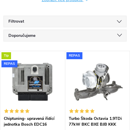
Filtrovat
Ř
Doporučujeme
a
Nejlevnější
V
Tip
REPAS
Nejdražší
z
REPAS
ý
Nejprodávanější
e
p
Abecedně
n
i
í
s
p
Chiptuning- upravená řídící
Turbo Škoda Octavia 1.9TDi
jednotka Bosch EDC16
77kW BKC BXE BJB KKK