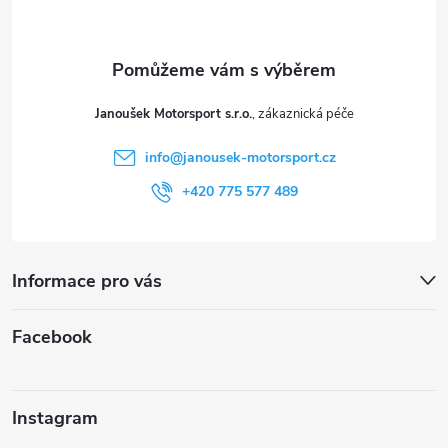
p
a
t
Janoušek Motorsport s.r.o.
í
info
@
janousek-motorsport.cz
+420 775 577 489
Informace pro vás
Facebook
Instagram