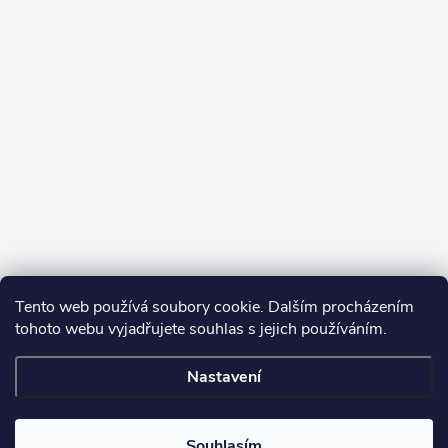
Tento web používá soubory cookie. Dalším procházením
tohoto webu vyjadřujete souhlas s jejich používáním.
Sledovat na Instagramu
Nastavení
Copyright 2026
Turbodmychadla Janoušek Motorsport s.r.o.
. Všechna
práva vyhrazena.
Upravit nastavení cookies
Souhlasím