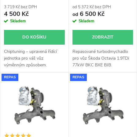
p
54399700022 54399700011
r
3 719 Kč bez DPH
od 5 372 Kč bez DPH
r
4 500 Kč
6 500 Kč
od
o
Skladem
Skladem
o
d
DO KOŠÍKU
ZOBRAZIT
d
u
Chiptuning – upravená řídící
Repasované turbodmychadlo
u
jednotka pro váš vůz
pro vůz Škoda Octavia 1.9TDi
k
výměnným způsobem.
77kW BKC BXE BJB.
k
REPAS
REPAS
t
t
ů
ů