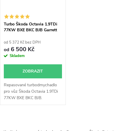
Turbo Škoda Octavia 1.9TDi
77KW BXE BKC BJB Garrett
751851
od 5 372 Kč bez DPH
6 500 Kč
od
Skladem
ZOBRAZIT
Repasované turbodmychadlo
pro vůz Škoda Octavia 1.9TDi
77KW BXE BKC BJB.
O