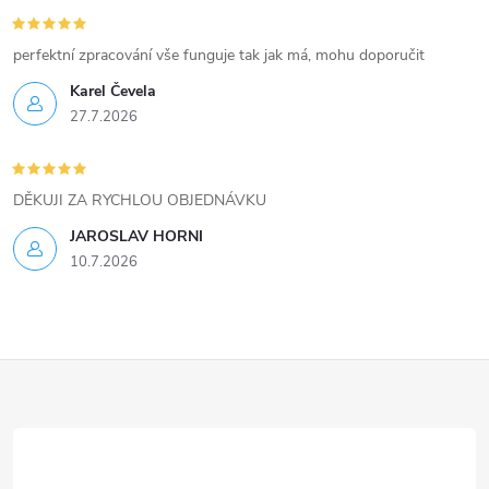
y
v
perfektní zpracování vše funguje tak jak má, mohu doporučit
ý
Karel Čevela
27.7.2026
p
i
DĚKUJI ZA RYCHLOU OBJEDNÁVKU
s
JAROSLAV HORNI
u
10.7.2026
Z
á