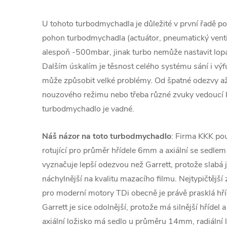
U tohoto turbodmychadla je důležité v první řadě pod
pohon turbodmychadla (actuátor, pneumatický venti
alespoň -500mbar, jinak turbo nemůže nastavit lopa
Dalším úskalím je těsnost celého systému sání i v
může způsobit velké problémy. Od špatné odezvy a
nouzového režimu nebo třeba různé zvuky vedoucí
turbodmychadlo je vadné.
Náš názor na toto turbodmychadlo
: Firma KKK použ
rotující pro průměr hřídele 6mm a axiální se sedl
vyznačuje lepší odezvou než Garrett, protože slabá je
náchylnější na kvalitu mazacího filmu. Nejtypičtěj
pro moderní motory TDi obecně je právě prasklá hříd
Garrett je sice odolnější, protože má silnější hřídel
axiální ložisko má sedlo u průměru 14mm, radiální 