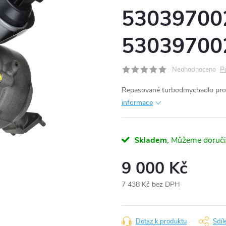
53039700
53039700
P
Neohodnoceno
Repasované turbodmychadlo pro
informace
Skladem
9 000 Kč
7 438 Kč bez DPH
Měrná
cena:
Dotaz k produktu
Sdíl