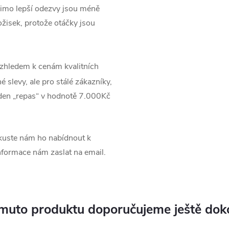
imo lepší odezvy jsou méně
ožisek, protože otáčky jsou
zhledem k cenám kvalitních
 slevy, ale pro stálé zákazníky,
jeden „repas“ v hodnotě 7.000Kč
uste nám ho nabídnout k
informace nám zaslat na email.
muto produktu doporučujeme ještě dok