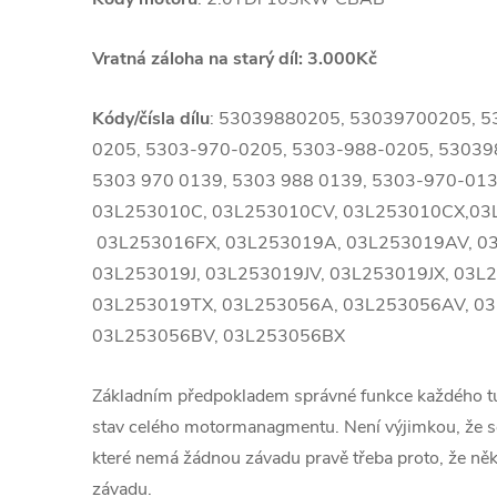
Vratná záloha na starý díl: 3.000Kč
Kódy/čísla dílu
: 53039880205, 53039700205, 5
0205, 5303-970-0205, 5303-988-0205, 53
5303 970 0139, 5303 988 0139, 5303-970-013
03L253010C, 03L253010CV, 03L253010CX,03
03L253016FX, 03L253019A, 03L253019AV, 0
03L253019J, 03L253019JV, 03L253019JX, 03L
03L253019TX, 03L253056A, 03L253056AV, 0
03L253056BV, 03L253056BX
Základním předpokladem správné funkce každého 
stav celého motormanagmentu. Není výjimkou, že se
které nemá žádnou závadu pravě třeba proto, že ně
závadu.