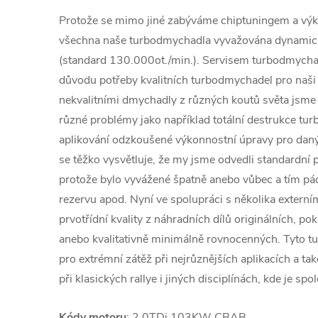
Protože se mimo jiné zabýváme chiptuningem a výk
všechna naše turbodmychadla vyvažována dynamic
(standard 130.000ot./min.). Servisem turbodmychad
důvodu potřeby kvalitních turbodmychadel pro naši 
nekvalitními dmychadly z různých koutů světa jsme č
různé problémy jako například totální destrukce tu
aplikování odzkoušené výkonnostní úpravy pro daný
se těžko vysvětluje, že my jsme odvedli standardní p
protože bylo vyvážené špatně anebo vůbec a tím 
rezervu apod. Nyní ve spolupráci s několika extern
prvotřídní kvality z náhradních dílů originálních, po
anebo kvalitativně minimálně rovnocenných. Tyto 
pro extrémní zátěž při nejrůznějších aplikacích a ta
při klasických rallye i jiných disciplínách, kde je spol
Kódy motoru
: 2.0TDi 103KW CBAB