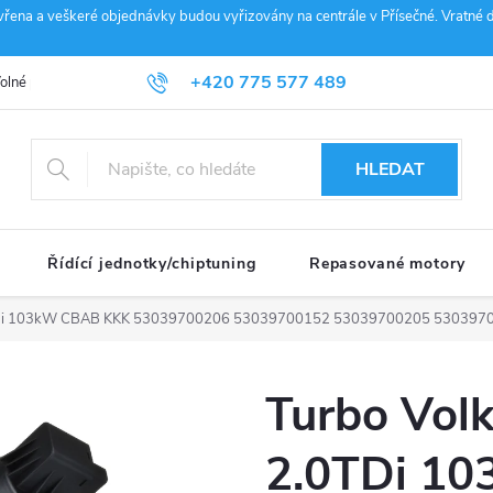
vřena a veškeré objednávky budou vyřizovány na centrále v Přísečné. Vratné d
+420 775 577 489
olné pozice
Obchodní podmínky
Reklamace
GDPR
Penz
info@janousek-motorsport.cz
HLEDAT
Řídící jednotky/chiptuning
Repasované motory
TDi 103kW CBAB KKK 53039700206 53039700152 53039700205 530397
Turbo Vol
2.0TDi 1