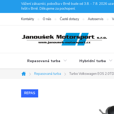
Přejít
Vážení zákazníci, pobočka v Brně bude od 3.8. - 7.8. 2026 uza
řešit v Brně. Děkujeme za pochopení.
na
obsah
Kontakty
O nás
Časté dotazy
Autoservis
V
Repasovaná turba
Hybridní turba
Repasovaná turba
Turbo Volkswagen EOS 2.0
Domů
REPAS