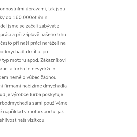
onnostními úpravami, tak jsou
ky do 160.000ot./min
el jsme se začali zabývat z
práci a při záplavě našeho trhu
asto při naší práci naráželi na
rbodmychadla krátce po
 typ motoru apod. Zákazníkovi
ráci a turbo to nevydrželo,
pádem nemělo vůbec žádnou
ími firmami nabízíme dmychadla
kud je výrobce turba poskytuje
turbodmychadla sami používáme
ké například v motorsportu, jak
ehlivost naší vizitkou.