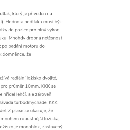
tlak, který je přiveden na
l). Hodnota podtlaku musí být
tky do pozice pro plný výkon.
ýfuku. Mnohdy drobná netěsnost
ž po padání motoru do
 k domněnce, že
ívá radiální ložisko dvojité,
em pro průměr 10mm. KKK se
 hřídel lehčí, ale zároveň
ší závada turbodmychadel KKK
el. Z praxe se ukazuje, že
 a mnohem robustnější ložiska,
ložisko je monoblok, zastavený