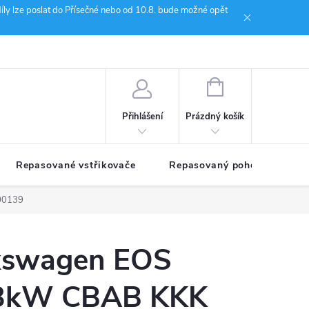
íly lze poslat do Přísečné nebo od 10.8. bude možné opět
ion Janoušek Motorsport Český Krumlov
NÁKUPNÍ
KOŠÍK
Prázdný košík
Přihlášení
Repasované vstřikovače
Repasovaný pohon TDM
00139
kswagen EOS
03kW CBAB KKK