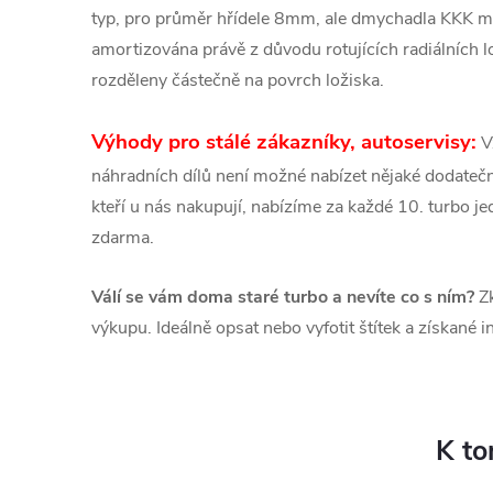
typ, pro průměr hřídele 8mm, ale dmychadla KKK m
amortizována právě z důvodu rotujících radiálních l
rozděleny částečně na povrch ložiska.
Výhody pro stálé zákazníky, autoservisy:
V
náhradních dílů není možné nabízet nějaké dodatečné
kteří u nás nakupují, nabízíme za každé 10. turbo 
zdarma.
Válí se vám doma staré turbo a nevíte co s ním?
Zk
výkupu. Ideálně opsat nebo vyfotit štítek a získané 
K to