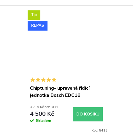
Tip
REPAS
Chiptuning- upravená řídící
jednotka Bosch EDC16
3 719 Kč bez DPH
4 500 Kč
DO KOŠÍKU
Skladem
Kód:
5415