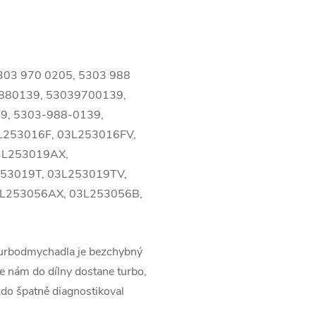
303 970 0205, 5303 988
039880139, 53039700139,
9, 5303-988-0139,
L253016F, 03L253016FV,
3L253019AX,
253019T, 03L253019TV,
3L253056AX, 03L253056B,
turbodmychadla je bezchybný
 nám do dílny dostane turbo,
kdo špatně diagnostikoval