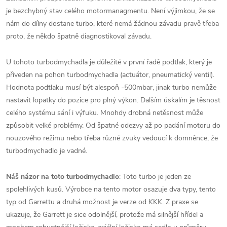
je bezchybný stav celého motormanagmentu. Není výjimkou, že se
nám do dílny dostane turbo, které nemá žádnou závadu pravě třeba
proto, že někdo špatně diagnostikoval závadu.
U tohoto turbodmychadla je důležité v první řadě podtlak, který je
přiveden na pohon turbodmychadla (actuátor, pneumatický ventil).
Hodnota podtlaku musí být alespoň -500mbar, jinak turbo nemůže
nastavit lopatky do pozice pro plný výkon. Dalším úskalím je těsnost
celého systému sání i výfuku. Mnohdy drobná netěsnost může
způsobit velké problémy. Od špatné odezvy až po padání motoru do
nouzového režimu nebo třeba různé zvuky vedoucí k domněnce, že
turbodmychadlo je vadné.
Náš názor na toto turbodmychadlo
: Toto turbo je jeden ze
spolehlivých kusů. Výrobce na tento motor osazuje dva typy, tento
typ od Garrettu a druhá možnost je verze od KKK. Z praxe se
ukazuje, že Garrett je sice odolnější, protože má silnější hřídel a