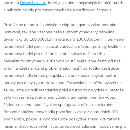
partnera
Diesel Levante
, který je jedním z nejsilnějších hráčů na trhu
s náhradními díly pro turbodmychadla a vstřikovací čerpadla.
Protože se mimo jiné zabýváme chiptuningem a výkonnostními
úpravami, tak jsou všechna naše turbodmychadla vyvažována
dynamicky do 160.000ot./min (standard 130.000ot./min.). Servisem
turbodmychadel jsme se začali zabývat z důvodu potřeby kvalitních
turbodmychadel pro naši práci a při záplavě našeho trhu
nekvalitními dmychadly z různých koutů světa jsme často při naší
práci naráželi na různé problémy jako například totální destrukce
turbodmychadla krátce po aplikování odzkoušené výkonnostní
úpravy pro daný typ motoru apod. Zákazníkovi se těžko vysvětluje,
že my jsme odvedli standardní práci a turbo to nevydrželo, protože
bylo vyvážené špatně anebo vůbec a tím pádem nemělo vůbec
žádnou rezervu apod. Nyní ve spolupráci s několika externími
firmami nabízíme dmychadla prvotřídní kvality z náhradních dílů
originálních, pokud je výrobce turba poskytuje anebo kvalitativně
minimálně rovnocenných. Tyto turbodmychadla sami používáme pro