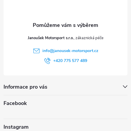
p
a
t
Janoušek Motorsport s.r.o.
í
info
@
janousek-motorsport.cz
+420 775 577 489
Informace pro vás
Facebook
Instagram