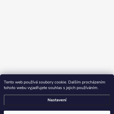
Tento web používá soubory cookie. Dalším procházením
tohoto webu vyjadřujete souhlas s jejich používáním.
Sledovat na Instagramu
Nastavení
Copyright 2026
Turbodmychadla Janoušek Motorsport s.r.o.
. Všechna
práva vyhrazena.
Upravit nastavení cookies