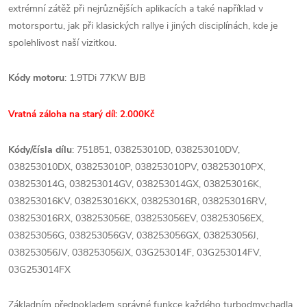
extrémní zátěž při nejrůznějších aplikacích a také například v
motorsportu, jak při klasických rallye i jiných disciplínách, kde je
spolehlivost naší vizitkou.
Kódy motoru
: 1.9TDi 77KW BJB
Vratná záloha na starý díl: 2.000Kč
Kódy/čísla dílu
: 751851, 038253010D, 038253010DV,
038253010DX, 038253010P, 038253010PV, 038253010PX,
038253014G, 038253014GV, 038253014GX, 038253016K,
038253016KV, 038253016KX, 038253016R, 038253016RV,
038253016RX, 038253056E, 038253056EV, 038253056EX,
038253056G, 038253056GV, 038253056GX, 038253056J,
038253056JV, 038253056JX, 03G253014F, 03G253014FV,
03G253014FX
Základním předpokladem správné funkce každého turbodmychadla