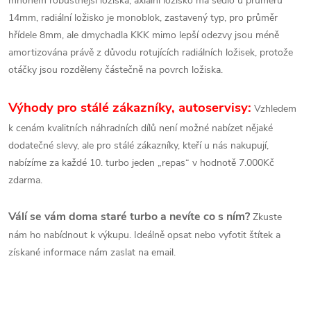
mnohem robustnější ložiska, axiální ložisko má sedlo u průměru
14mm, radiální ložisko je monoblok, zastavený typ, pro průměr
hřídele 8mm, ale dmychadla KKK mimo lepší odezvy jsou méně
amortizována právě z důvodu rotujících radiálních ložisek, protože
otáčky jsou rozděleny částečně na povrch ložiska.
Výhody pro stálé zákazníky, autoservisy:
Vzhledem
k cenám kvalitních náhradních dílů není možné nabízet nějaké
dodatečné slevy, ale pro stálé zákazníky, kteří u nás nakupují,
nabízíme za každé 10. turbo jeden „repas“ v hodnotě 7.000Kč
zdarma.
Válí se vám doma staré turbo a nevíte co s ním?
Zkuste
nám ho nabídnout k výkupu. Ideálně opsat nebo vyfotit štítek a
získané informace nám zaslat na email.