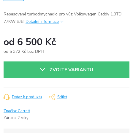
Repasované turbodmychadlo pro vůz Volkswagen Caddy 1.9TDi
77KW BJB.
Detailní informace
od
6 500 Kč
od
5 372 Kč
bez DPH
Měrná
cena:
ZVOLTE VARIANTU
Dotaz k produktu
Sdílet
Značka:
Garrett
Záruka
:
2 roky