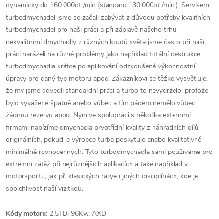
dynamicky do 160.000ot./min (standard 130.000ot./min.). Servisem
turbodmychadel jsme se začali zabývat z důvodu potřeby kvalitních
turbodmychadel pro naši práci a při záplavě našeho trhu
nekvalitními dmychadly z různých koutů světa jsme často při naší
práci naráželi na různé problémy jako například totální destrukce
turbodmychadla krátce po aplikování odzkoušené výkonnostní
úpravy pro daný typ motoru apod. Zákazníkovi se těžko vysvětluje,
že my jsme odvedli standardní práci a turbo to nevydrželo, protože
bylo vyvážené špatně anebo vůbec a tím pádem nemělo vůbec
žádnou rezervu apod. Nyní ve spolupráci s několika externími
firmami nabízíme dmychadla prvotřídní kvality z náhradních dílů
originálních, pokud je výrobce turba poskytuje anebo kvalitativně
minimálně rovnocenných. Tyto turbodmychadla sami používáme pro
extrémní zátěž při nejrůznějších aplikacích a také například v
motorsportu, jak při klasických rallye i jiných disciplínách, kde je
spolehlivost naší vizitkou.
Kódy motoru
: 2.5TDi 96Kw, AXD