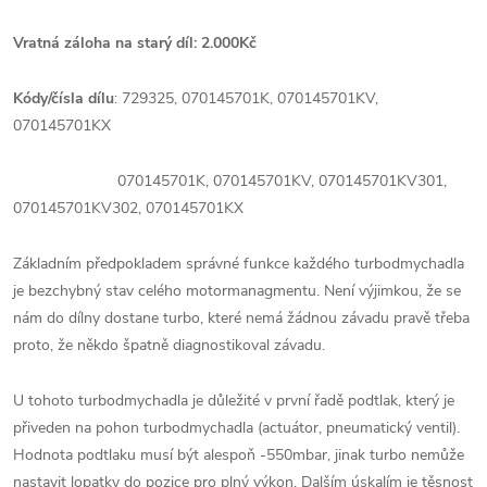
Vratná záloha na starý díl: 2.000Kč
Kódy/čísla dílu
: 729325, 070145701K, 070145701KV,
070145701KX
070145701K, 070145701KV, 070145701KV301,
070145701KV302, 070145701KX
Základním předpokladem správné funkce každého turbodmychadla
je bezchybný stav celého motormanagmentu. Není výjimkou, že se
nám do dílny dostane turbo, které nemá žádnou závadu pravě třeba
proto, že někdo špatně diagnostikoval závadu.
U tohoto turbodmychadla je důležité v první řadě podtlak, který je
přiveden na pohon turbodmychadla (actuátor, pneumatický ventil).
Hodnota podtlaku musí být alespoň -550mbar, jinak turbo nemůže
nastavit lopatky do pozice pro plný výkon. Dalším úskalím je těsnost