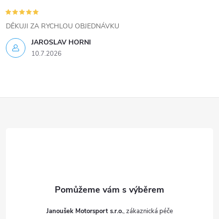
DĚKUJI ZA RYCHLOU OBJEDNÁVKU
JAROSLAV HORNI
10.7.2026
Z
á
p
a
t
Janoušek Motorsport s.r.o.