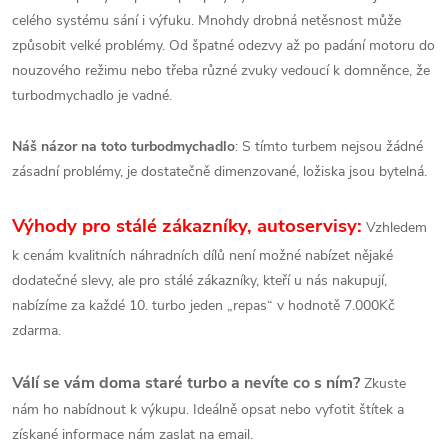
celého systému sání i výfuku. Mnohdy drobná netěsnost může
způsobit velké problémy. Od špatné odezvy až po padání motoru do
nouzového režimu nebo třeba různé zvuky vedoucí k domněnce, že
turbodmychadlo je vadné.
Náš názor na toto turbodmychadlo
: S tímto turbem nejsou žádné
zásadní problémy, je dostatečně dimenzované, ložiska jsou bytelná.
Výhody pro stálé zákazníky, autoservisy:
Vzhledem
k cenám kvalitních náhradních dílů není možné nabízet nějaké
dodatečné slevy, ale pro stálé zákazníky, kteří u nás nakupují,
nabízíme za každé 10. turbo jeden „repas“ v hodnotě 7.000Kč
zdarma.
Válí se vám doma staré turbo a nevíte co s ním?
Zkuste
nám ho nabídnout k výkupu. Ideálně opsat nebo vyfotit štítek a
získané informace nám zaslat na email.