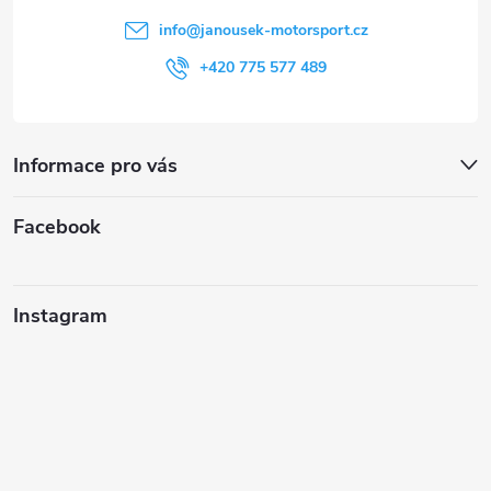
í
info
@
janousek-motorsport.cz
+420 775 577 489
Informace pro vás
Facebook
Instagram