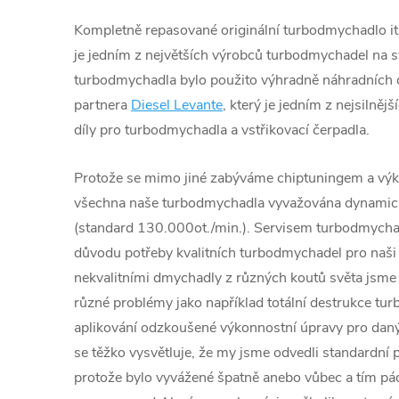
Kompletně repasované originální turbodmychadlo ita
je jedním z největších výrobců turbodmychadel na s
turbodmychadla bylo použito výhradně náhradních d
partnera
Diesel Levante
, který je jedním z nejsilněj
díly pro turbodmychadla a vstřikovací čerpadla.
Protože se mimo jiné zabýváme chiptuningem a výk
všechna naše turbodmychadla vyvažována dynamic
(standard 130.000ot./min.). Servisem turbodmychad
důvodu potřeby kvalitních turbodmychadel pro naši 
nekvalitními dmychadly z různých koutů světa jsme č
různé problémy jako například totální destrukce tu
aplikování odzkoušené výkonnostní úpravy pro daný
se těžko vysvětluje, že my jsme odvedli standardní p
protože bylo vyvážené špatně anebo vůbec a tím 