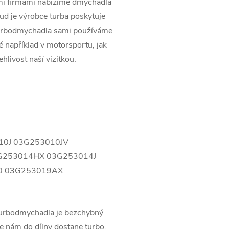
ími firmami nabízíme dmychadla
kud je výrobce turba poskytuje
turbodmychadla sami používáme
ké například v motorsportu, jak
ehlivost naší vizitkou.
10J 03G253010JV
G253014HX 03G253014J
0 03G253019AX
turbodmychadla je bezchybný
 nám do dílny dostane turbo,