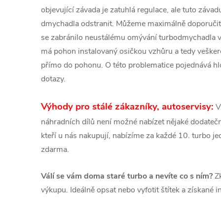
objevující závada je zatuhlá regulace, ale tuto záva
dmychadla odstranit. Můžeme maximálně doporučit
se zabránilo neustálému omývání turbodmychadla 
má pohon instalovaný osičkou vzhůru a tedy veškeré
přímo do pohonu. O této problematice pojednává hlo
dotazy.
Výhody pro stálé zákazníky, autoservisy:
V
náhradních dílů není možné nabízet nějaké dodatečné
kteří u nás nakupují, nabízíme za každé 10. turbo 
zdarma.
Válí se vám doma staré turbo a nevíte co s ním?
Zk
výkupu. Ideálně opsat nebo vyfotit štítek a získané 