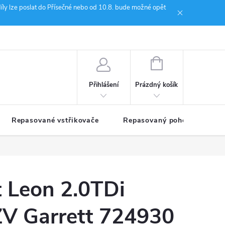
íly lze poslat do Přísečné nebo od 10.8. bude možné opět
ion Janoušek Motorsport Český Krumlov
NÁKUPNÍ
KOŠÍK
Prázdný košík
Přihlášení
Repasované vstřikovače
Repasovaný pohon TDM
t Leon 2.0TDi
V Garrett 724930