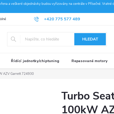
vřena a veškeré objednávky budou vyřizovány na centrále v Přísečné. Vratné d
+420 775 577 489
olné pozice
Obchodní podmínky
Reklamace
GDPR
Penz
info@janousek-motorsport.cz
HLEDAT
Řídící jednotky/chiptuning
Repasované motory
kW AZV Garrett 724930
Turbo Sea
100kW AZ