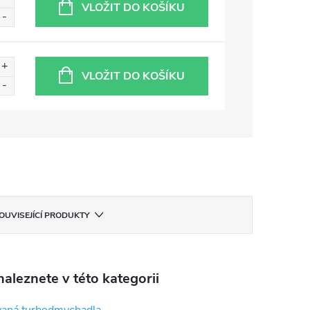
VLOŽIT DO KOŠÍKU
VLOŽIT DO KOŠÍKU
OUVISEJÍCÍ PRODUKTY
aleznete v této kategorii
aná turbodmychadla