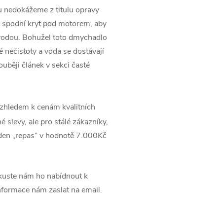
du nedokážeme z titulu opravy
 spodní kryt pod motorem, aby
vodou. Bohužel toto dmychadlo
 nečistoty a voda se dostávají
uběji článek v sekci časté
zhledem k cenám kvalitních
 slevy, ale pro stálé zákazníky,
jeden „repas“ v hodnotě 7.000Kč
uste nám ho nabídnout k
informace nám zaslat na email.