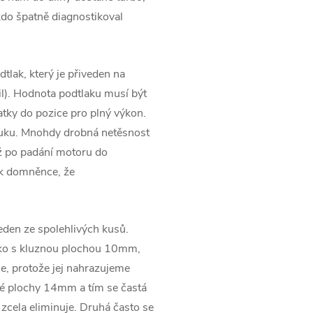
kdo špatně diagnostikoval
tlak, který je přiveden na
l). Hodnota podtlaku musí být
tky do pozice pro plný výkon.
ýfuku. Mnohdy drobná netěsnost
ž po padání motoru do
 k domněnce, že
jeden ze spolehlivých kusů.
sko s kluznou plochou 10mm,
e, protože jej nahrazujeme
né plochy 14mm a tím se častá
 zcela eliminuje. Druhá často se