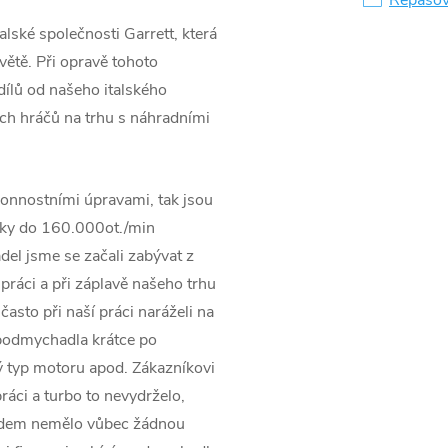
lské společnosti Garrett, která
větě. Při opravě tohoto
ílů od našeho italského
ších hráčů na trhu s náhradními
onnostními úpravami, tak jsou
ky do 160.000ot./min
el jsme se začali zabývat z
práci a při záplavě našeho trhu
asto při naší práci naráželi na
rbodmychadla krátce po
 typ motoru apod. Zákazníkovi
ráci a turbo to nevydrželo,
pádem nemělo vůbec žádnou