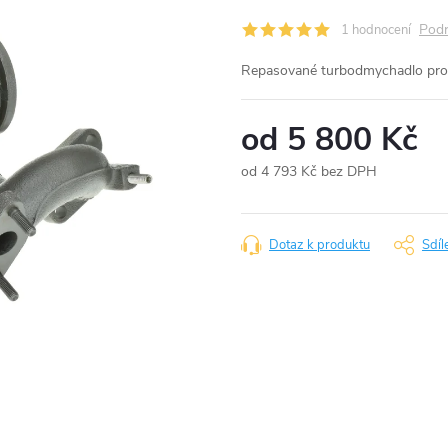
Podr
1 hodnocení
Repasované turbodmychadlo pro
od
5 800 Kč
od
4 793 Kč
bez DPH
Měrná
cena:
Dotaz k produktu
Sdíl