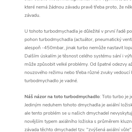
které nemá žádnou závadu pravě třeba proto, že ně
závadu.
U tohoto turbodmychadla je důležité v první řadě pod
pohon turbodmychadla (actuátor, pneumatický venti
alespoň -450mbar, jinak turbo nemůže nastavit lopa
Dalším úskalím je těsnost celého systému sání i v
může způsobit velké problémy. Od špatné odezvy a
nouzového režimu nebo třeba různé zvuky vedoucí
turbodmychadlo je vadné.
Náš názor na toto turbodmychadlo
: Toto turbo je 
Jediným neduhem tohoto dmychadla je axiální loži
ale tento problém se u našich dmychadel nevyskytuj
novějším typem axiálního ložiska s průměrem kluz
závada těchto dmychadel tzv. "zvýšená axiální vůle"