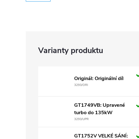
Originál: Originální díl
3293/ORI
GT1749VB: Upravené
turbo do 135kW
3293/UPR
GT1752V VELKÉ SÁNÍ: