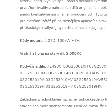
rezervu apod. Nyní ve spolupráci s několika extern
prvotřídní kvality z náhradních dílů originálních, po
anebo kvalitativně minimálně rovnocenných. Tyto 
pro extrémní zátěž při nejrůznějších aplikacích a ta
při klasických rallye i jiných disciplínách, kde je spol
Kódy motoru
: 2.0TDi 100kW AZV.
Vratná záloha na starý díl: 2.000Kč
Kódy/čísla dílu
: 724930, 03G253010H 03G2530
03G253010JX 03G253014H 03G253014HV 03
03G253019A 03G253019AV 03G253019AV55
03G253019H 03G253019HV 03G253019HX.
Základním předpokladem správné funkce každého 
stav celého motormanagmentu. Není výjimkou, že se