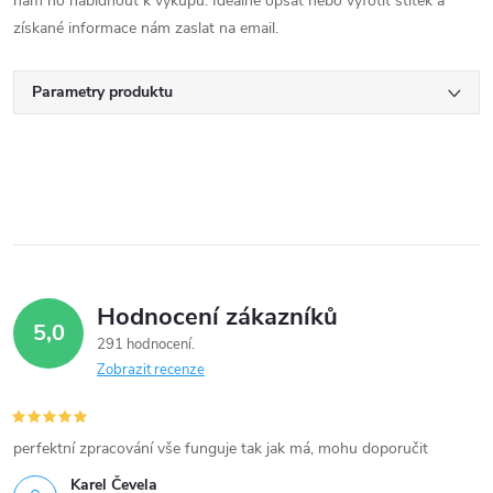
nám ho nabídnout k výkupu. Ideálně opsat nebo vyfotit štítek a
získané informace nám zaslat na email.
Parametry produktu
Hodnocení zákazníků
5,0
291 hodnocení
Zobrazit recenze
perfektní zpracování vše funguje tak jak má, mohu doporučit
Karel Čevela