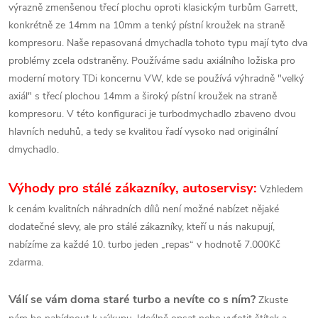
výrazně zmenšenou třecí plochu oproti klasickým turbům Garrett,
konkrétně ze 14mm na 10mm a tenký pístní kroužek na straně
kompresoru. Naše repasovaná dmychadla tohoto typu mají tyto dva
problémy zcela odstraněny. Používáme sadu axiálního ložiska pro
moderní motory TDi koncernu VW, kde se používá výhradně "velký
axiál" s třecí plochou 14mm a široký pístní kroužek na straně
kompresoru. V této konfiguraci je turbodmychadlo zbaveno dvou
hlavních neduhů, a tedy se kvalitou řadí vysoko nad originální
dmychadlo.
Výhody pro stálé zákazníky, autoservisy:
Vzhledem
k cenám kvalitních náhradních dílů není možné nabízet nějaké
dodatečné slevy, ale pro stálé zákazníky, kteří u nás nakupují,
nabízíme za každé 10. turbo jeden „repas“ v hodnotě 7.000Kč
zdarma.
Válí se vám doma staré turbo a nevíte co s ním?
Zkuste