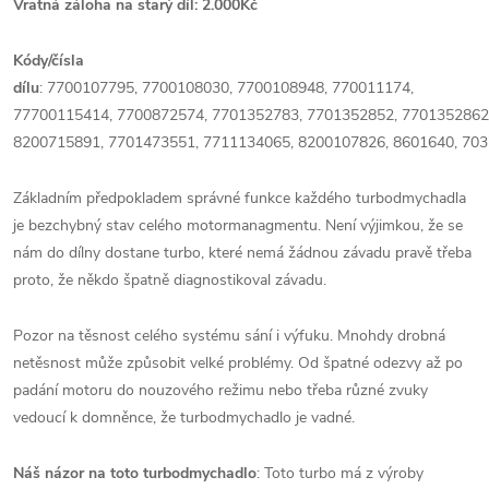
Vratná záloha na starý díl: 2.000Kč
Kódy/čísla
dílu
:
7700107795,
7700108030,
7700108948,
770011174,
7
7700115414,
7700872574,
7701352783,
7701352852,
7701352862
8200715891,
7701473551,
7711134065,
8200107826,
8601640, 70
Základním předpokladem správné funkce každého turbodmychadla
je bezchybný stav celého motormanagmentu. Není výjimkou, že se
nám do dílny dostane turbo, které nemá žádnou závadu pravě třeba
proto, že někdo špatně diagnostikoval závadu.
Pozor na těsnost celého systému sání i výfuku. Mnohdy drobná
netěsnost může způsobit velké problémy. Od špatné odezvy až po
padání motoru do nouzového režimu nebo třeba různé zvuky
vedoucí k domněnce, že turbodmychadlo je vadné.
Náš názor na toto turbodmychadlo
: Toto turbo má z výroby