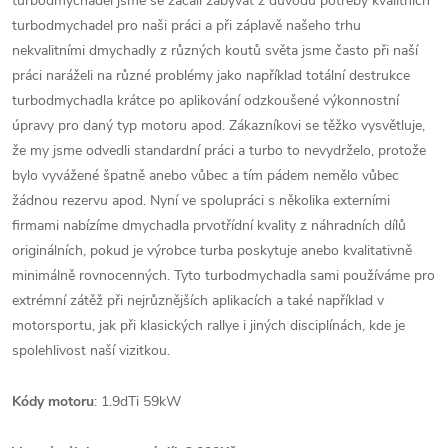
turbodmychadel jsme se začali zabývat z důvodu potřeby kvalitních
turbodmychadel pro naši práci a při záplavě našeho trhu
nekvalitními dmychadly z různých koutů světa jsme často při naší
práci naráželi na různé problémy jako například totální destrukce
turbodmychadla krátce po aplikování odzkoušené výkonnostní
úpravy pro daný typ motoru apod. Zákazníkovi se těžko vysvětluje,
že my jsme odvedli standardní práci a turbo to nevydrželo, protože
bylo vyvážené špatně anebo vůbec a tím pádem nemělo vůbec
žádnou rezervu apod. Nyní ve spolupráci s několika externími
firmami nabízíme dmychadla prvotřídní kvality z náhradních dílů
originálních, pokud je výrobce turba poskytuje anebo kvalitativně
minimálně rovnocenných. Tyto turbodmychadla sami používáme pro
extrémní zátěž při nejrůznějších aplikacích a také například v
motorsportu, jak při klasických rallye i jiných disciplínách, kde je
spolehlivost naší vizitkou.
Kódy motoru
: 1.9dTi 59kW