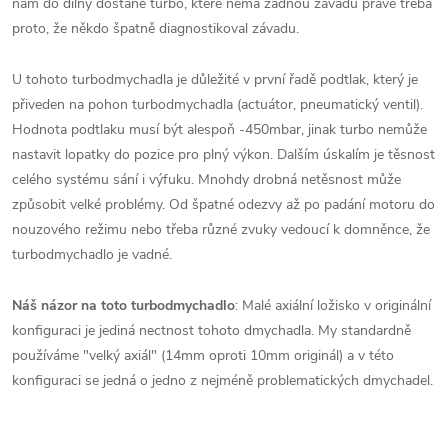
nám do dílny dostane turbo, které nemá žádnou závadu pravě třeba
proto, že někdo špatně diagnostikoval závadu.
U tohoto turbodmychadla je důležité v první řadě podtlak, který je
přiveden na pohon turbodmychadla (actuátor, pneumatický ventil).
Hodnota podtlaku musí být alespoň -450mbar, jinak turbo nemůže
nastavit lopatky do pozice pro plný výkon. Dalším úskalím je těsnost
celého systému sání i výfuku. Mnohdy drobná netěsnost může
způsobit velké problémy. Od špatné odezvy až po padání motoru do
nouzového režimu nebo třeba různé zvuky vedoucí k domněnce, že
turbodmychadlo je vadné.
Náš názor na toto turbodmychadlo
: Malé axiální ložisko v originální
konfiguraci je jediná nectnost tohoto dmychadla. My standardně
používáme "velký axiál" (14mm oproti 10mm originál) a v této
konfiguraci se jedná o jedno z nejméně problematických dmychadel.