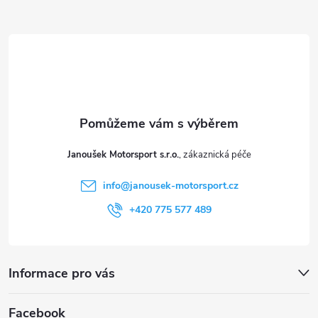
Z
á
p
a
t
Janoušek Motorsport s.r.o.
í
info
@
janousek-motorsport.cz
+420 775 577 489
Informace pro vás
Facebook