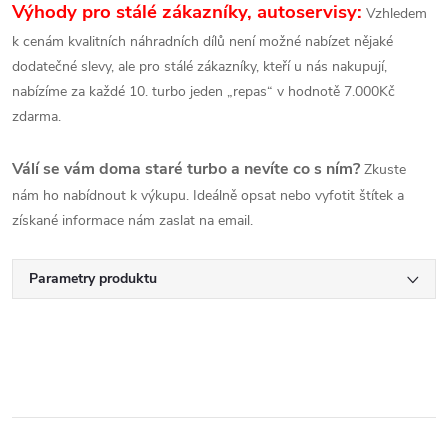
Výhody pro stálé zákazníky, autoservisy:
Vzhledem
k cenám kvalitních náhradních dílů není možné nabízet nějaké
dodatečné slevy, ale pro stálé zákazníky, kteří u nás nakupují,
nabízíme za každé 10. turbo jeden „repas“ v hodnotě 7.000Kč
zdarma.
Válí se vám doma staré turbo a nevíte co s ním?
Zkuste
nám ho nabídnout k výkupu. Ideálně opsat nebo vyfotit štítek a
získané informace nám zaslat na email.
Parametry produktu