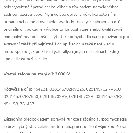
bylo vyvážené špatně anebo vůbec a tím pádem nemělo vůbec
žádnou rezervu apod. Nyní ve spolupráci s několika externími
firmami nabízíme dmychadla prvotřídní kvality z náhradních dílů
originálních, pokud je výrobce turba poskytuje anebo kvalitativně
minimálně rovnocenných. Tyto turbodmychadla sami používáme pro
extrémní zátěž při nejrůznějších aplikacích a také například v
motorsportu, jak při klasických rallye i jiných disciplínách, kde je
spolehlivost naší vizitkou.
Vratná záloha na starý díl: 2.000Kč
Kódy/čísla dílu
: 454231, 028145702RV225, 028145702RV500,
028145702RV550, 028145702RV, 028145702R, 038145702RX,
454158, 761437.
Základním předpokladem správné funkce každého turbodmychadla
je bezchybný stav celého motormanagmentu. Není výjimkou, že se