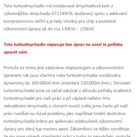
Toto turbodmychadlo má instalované dmychadlové kolo z
výkonnějšího dmychadla GT1749VB, dodávaný spolu s adekvátní
kompresorovou skříní a je tedy vhodný pro chip a podobné
výkonnostní úpravy až do cca 130kW - 135kW.
Toto turbodmychadlo nepasuje bez úprav na voze! Je potřeba
upravit sání.
Protože se mimo jiné zabýváme chiptuningem a výkonnostními
úpravami, tak jsou všechna naše turbodmychadla vyvažována
dynamicky do 160.000ot./min (standard 130.000ot./min.). Servisem
turbodmychadel jsme se začali zabývat z důvodu potřeby kvalitních
turbodmychadel pro naši práci a při záplavě našeho trhu
nekvalitními dmychadly z různých koutů světa jsme často při naší
práci naráželi na různé problémy jako například totální destrukce
turbodmychadla krátce po aplikování odzkoušené výkonnostní
úpravy pro daný typ motoru apod. Zákazníkovi se těžko vysvětluje,
že my jsme odvedli standardní práci a turbo to nevydrželo, protože