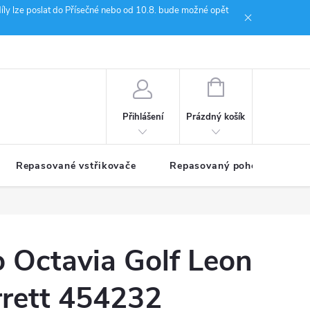
íly lze poslat do Přísečné nebo od 10.8. bude možné opět
ion Janoušek Motorsport Český Krumlov
NÁKUPNÍ
KOŠÍK
Prázdný košík
Přihlášení
Repasované vstřikovače
Repasovaný pohon TDM
 Octavia Golf Leon
rrett 454232