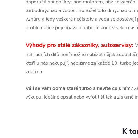
doporučit spodní kryt pod motorem, aby se zabrán
turbodmychadla vodou. Bohužel toto dmychadlo má
vzhůru a tedy veškeré nečistoty a voda se dostávají
problematice pojednává hlouběji článek v sekci čast
Výhody pro stálé zákazníky, autoservisy:
V
náhradních dílů není možné nabízet nějaké dodatečné
kteří u nás nakupují, nabízíme za každé 10. turbo 
zdarma.
Válí se vám doma staré turbo a nevíte co s ním?
Zk
výkupu. Ideálně opsat nebo vyfotit štítek a získané 
K to