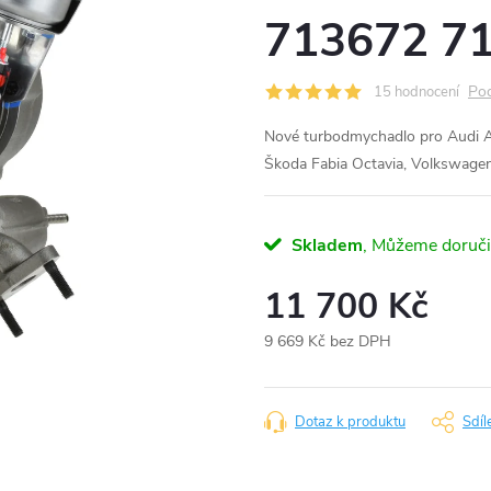
713672 7
Pod
15 hodnocení
Nové turbodmychadlo pro Audi A3
Škoda Fabia Octavia, Volkswagen
Skladem
11 700 Kč
9 669 Kč bez DPH
Měrná
cena:
Dotaz k produktu
Sdíl