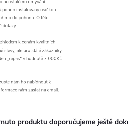
ilo neustálému omývání
 pohon instalovaný osičkou
 přímo do pohonu. O této
é dotazy.
zhledem k cenám kvalitních
 slevy, ale pro stálé zákazníky,
jeden „repas“ v hodnotě 7.000Kč
uste nám ho nabídnout k
informace nám zaslat na email.
muto produktu doporučujeme ještě dok