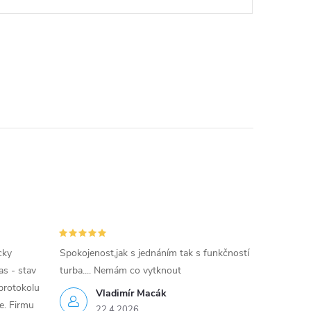
cky
Spokojenost,jak s jednáním tak s funkčností
as - stav
turba.... Nemám co vytknout
protokolu
Vladimír Macák
ce. Firmu
22.4.2026