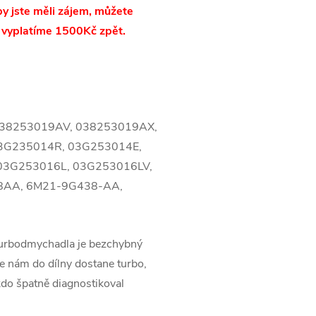
y jste měli zájem, můžete
 vyplatíme 1500Kč zpět.
038253019AV, 038253019AX,
3G235014R, 03G253014E,
03G253016L, 03G253016LV,
8AA, 6M21-9G438-AA,
turbodmychadla je bezchybný
 nám do dílny dostane turbo,
kdo špatně diagnostikoval