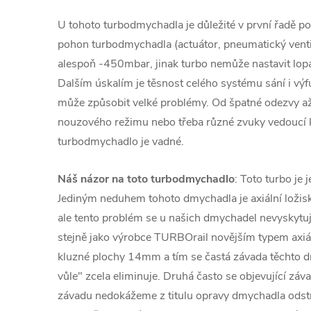
U tohoto turbodmychadla je důležité v první řadě pod
pohon turbodmychadla (actuátor, pneumatický venti
alespoň -450mbar, jinak turbo nemůže nastavit lopa
Dalším úskalím je těsnost celého systému sání i v
může způsobit velké problémy. Od špatné odezvy a
nouzového režimu nebo třeba různé zvuky vedoucí
turbodmychadlo je vadné.
Náš názor na toto turbodmychadlo
: Toto turbo je 
Jediným neduhem tohoto dmychadla je axiální loži
ale tento problém se u našich dmychadel nevyskytuj
stejně jako výrobce TURBOrail novějším typem axiá
kluzné plochy 14mm a tím se častá závada těchto dm
vůle" zcela eliminuje. Druhá často se objevující záva
závadu nedokážeme z titulu opravy dmychadla ods