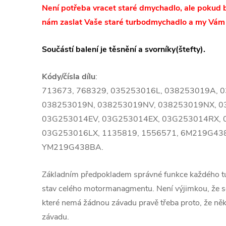
Není potřeba vracet staré dmychadlo, ale pokud b
nám zaslat Vaše staré turbodmychadlo a my Vám
Součástí balení je těsnění a svorníky(štefty).
Kódy/čísla dílu
:
713673, 768329, 035253016L, 038253019A, 
038253019N, 038253019NV, 038253019NX, 0
03G253014EV, 03G253014EX, 03G253014RX, 
03G253016LX, 1135819, 1556571, 6M219G43
YM219G438BA.
Základním předpokladem správné funkce každého 
stav celého motormanagmentu. Není výjimkou, že se
které nemá žádnou závadu pravě třeba proto, že ně
závadu.