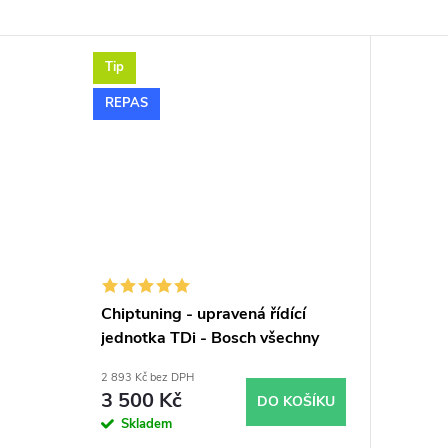
Tip
REPAS
Chiptuning - upravená řídící
jednotka TDi - Bosch všechny
typy skladem
2 893 Kč bez DPH
3 500 Kč
DO KOŠÍKU
Skladem