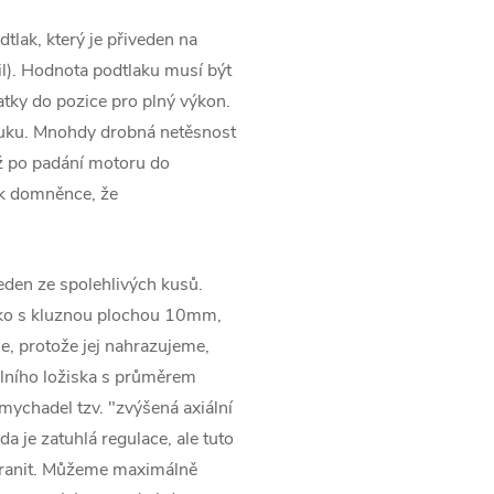
tlak, který je přiveden na
l). Hodnota podtlaku musí být
tky do pozice pro plný výkon.
ýfuku. Mnohdy drobná netěsnost
ž po padání motoru do
 k domněnce, že
jeden ze spolehlivých kusů.
sko s kluznou plochou 10mm,
e, protože jej nahrazujeme,
lního ložiska s průměrem
ychadel tzv. "zvýšená axiální
da je zatuhlá regulace, ale tuto
tranit. Můžeme maximálně