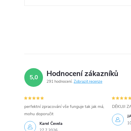
Hodnocení zákazníků
5,0
291 hodnocení
Zobrazit recenze
perfektní zpracování vše funguje tak jak má,
DĚKUJI 
mohu doporučit
J
1
Karel Čevela
27.7.2026