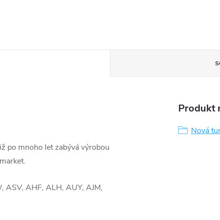
S
Produkt n
Nová tu
již po mnoho let zabývá výrobou
rmarket.
 ASV, AHF, ALH, AUY, AJM,