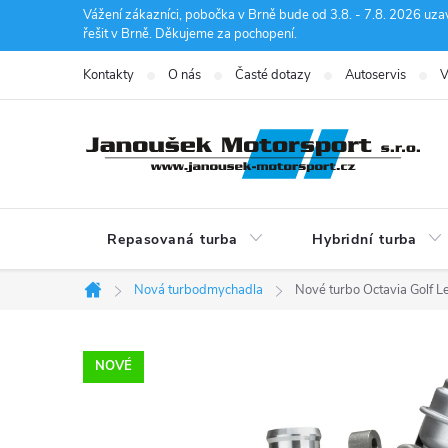
Přejít
Vážení zákazníci, pobočka v Brně bude od 3.8. - 7.8. 2026 uza
řešit v Brně. Děkujeme za pochopení.
na
obsah
Kontakty
O nás
Časté dotazy
Autoservis
V
Repasovaná turba
Hybridní turba
Nová turbodmychadla
Nové turbo Octavia Golf
Domů
NOVÉ