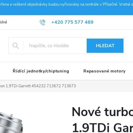
vřena a veškeré objednávky budou vyřizovány na centrále v Přísečné. Vratné d
+420 775 577 489
olné pozice
Obchodní podmínky
Reklamace
GDPR
Penz
info@janousek-motorsport.cz
HLEDAT
Řídící jednotky/chiptuning
Repasované motory
 Leon 1.9TDi Garrett 454232 713672 713673
Nové turbo
1.9TDi Ga