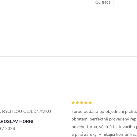
Kód:
5403
ZA RYCHLOU OBJEDNÁVKU
Turbo dodáno po objednání prakti
obratem, perfektně provedený rep
AROSLAV HORNI
nového turba, včetně testovacího 
0.7.2026
a plné záruky. Vinikající komunika