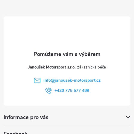
ý
Z
p
á
i
p
s
a
u
t
Janoušek Motorsport s.r.o.
í
info
@
janousek-motorsport.cz
+420 775 577 489
Informace pro vás
Facebook