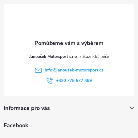
p
á
i
p
s
a
u
t
Janoušek Motorsport s.r.o.
í
info
@
janousek-motorsport.cz
+420 775 577 489
Informace pro vás
Facebook