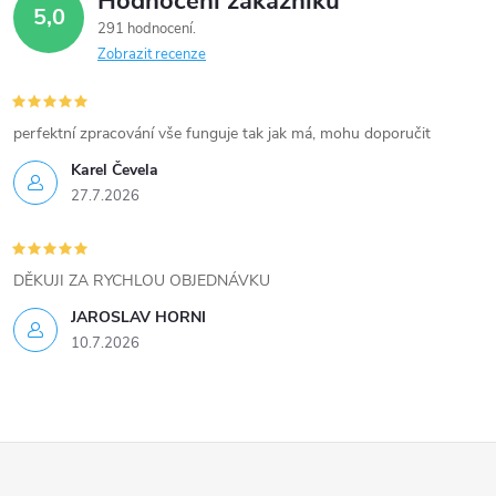
Hodnocení zákazníků
d
5,0
291 hodnocení
a
Zobrazit recenze
c
í
perfektní zpracování vše funguje tak jak má, mohu doporučit
Karel Čevela
p
27.7.2026
r
v
DĚKUJI ZA RYCHLOU OBJEDNÁVKU
k
JAROSLAV HORNI
10.7.2026
y
v
ý
Z