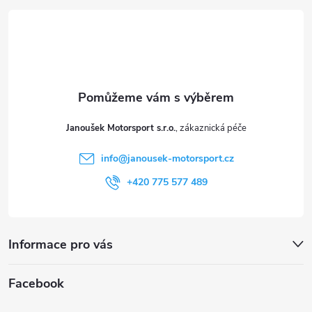
p
á
i
p
s
a
u
t
Janoušek Motorsport s.r.o.
í
info
@
janousek-motorsport.cz
+420 775 577 489
Informace pro vás
Facebook