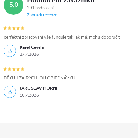
Hodnocení zákazníků
d
5,0
291 hodnocení
a
Zobrazit recenze
c
í
perfektní zpracování vše funguje tak jak má, mohu doporučit
Karel Čevela
p
27.7.2026
r
v
DĚKUJI ZA RYCHLOU OBJEDNÁVKU
k
JAROSLAV HORNI
10.7.2026
y
v
ý
Z