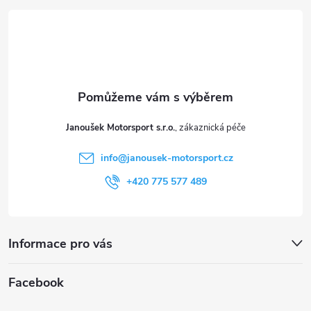
p
á
i
p
s
a
u
t
Janoušek Motorsport s.r.o.
í
info
@
janousek-motorsport.cz
+420 775 577 489
Informace pro vás
Facebook