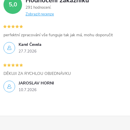
Hodnocení zákazníků
d
5,0
291 hodnocení
a
Zobrazit recenze
c
í
perfektní zpracování vše funguje tak jak má, mohu doporučit
Karel Čevela
p
27.7.2026
r
v
DĚKUJI ZA RYCHLOU OBJEDNÁVKU
k
JAROSLAV HORNI
10.7.2026
y
v
ý
Z