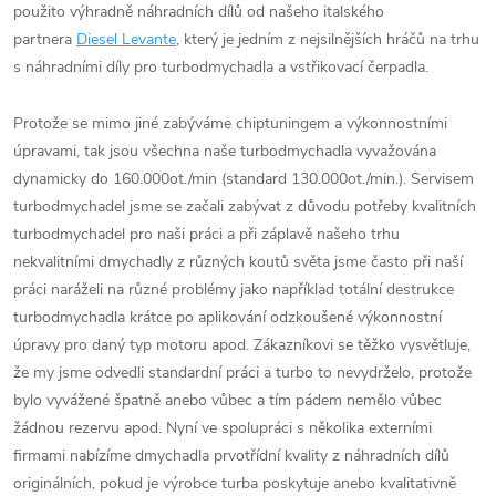
použito výhradně náhradních dílů od našeho italského
partnera
Diesel Levante
, který je jedním z nejsilnějších hráčů na trhu
s náhradními díly pro turbodmychadla a vstřikovací čerpadla.
Protože se mimo jiné zabýváme chiptuningem a výkonnostními
úpravami, tak jsou všechna naše turbodmychadla vyvažována
dynamicky do 160.000ot./min (standard 130.000ot./min.). Servisem
turbodmychadel jsme se začali zabývat z důvodu potřeby kvalitních
turbodmychadel pro naši práci a při záplavě našeho trhu
nekvalitními dmychadly z různých koutů světa jsme často při naší
práci naráželi na různé problémy jako například totální destrukce
turbodmychadla krátce po aplikování odzkoušené výkonnostní
úpravy pro daný typ motoru apod. Zákazníkovi se těžko vysvětluje,
že my jsme odvedli standardní práci a turbo to nevydrželo, protože
bylo vyvážené špatně anebo vůbec a tím pádem nemělo vůbec
žádnou rezervu apod. Nyní ve spolupráci s několika externími
firmami nabízíme dmychadla prvotřídní kvality z náhradních dílů
originálních, pokud je výrobce turba poskytuje anebo kvalitativně