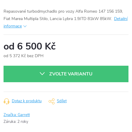
Repasované turbodmychadlo pro vozy Alfa Romeo 147 156 159,
Fiat Marea Multipla Stilo, Lancia Lybra 1.9JTD 81kW 85kW.
Detailní
informace
od
6 500 Kč
od
5 372 Kč
bez DPH
Měrná
cena:
ZVOLTE VARIANTU
Dotaz k produktu
Sdílet
Značka:
Garrett
Záruka
:
2 roky