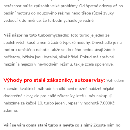
netěsnost může způsobit velké problémy. Od špatné odezvy až po
padání motoru do nouzového režimu nebo třeba různé zvuky
vedoucí k domněnce, že turbodmychadlo je vadné.
Náš názor na toto turbodmychadlo
: Toto turbo je jeden ze
spolehlivých kusů a nemá žádné typické neduhy. Dmychadlo je na
motoru umístěno nahoře, takže se do něho nedostávají žádné
nečistoty, ložiska jsou bytelná, silná hřídel. Pokud má správné
mazání a nejezdí v nevhodném režimu, tak je zcela spolehlivé.
Výhody pro stálé zákazníky, autoservisy:
Vzhledem
k cenám kvalitních náhradních dílů není možné nabízet nějaké
dodatečné slevy, ale pro stálé zákazníky, kteří u nás nakupují,
nabízíme za každé 10. turbo jeden „repas“ v hodnotě 7.000Kč
zdarma.
Válí se vám doma staré turbo a nevíte co s ním?
Zkuste nám ho