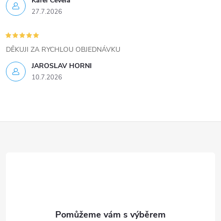
Karel Čevela
27.7.2026
DĚKUJI ZA RYCHLOU OBJEDNÁVKU
JAROSLAV HORNI
10.7.2026
Z
á
p
a