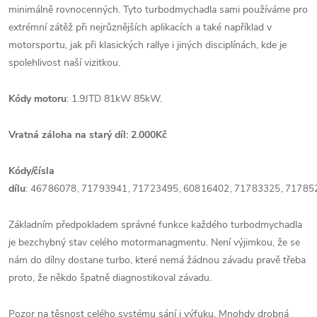
minimálně rovnocenných. Tyto turbodmychadla sami používáme pro
extrémní zátěž při nejrůznějších aplikacích a také například v
motorsportu, jak při klasických rallye i jiných disciplínách, kde je
spolehlivost naší vizitkou.
Kódy motoru
: 1.9JTD 81kW 85kW.
Vratná záloha na starý díl: 2.000Kč
Kódy/čísla
dílu
:
46786078,
71793941,
71723495,
60816402,
71783325,
71785
Základním předpokladem správné funkce každého turbodmychadla
je bezchybný stav celého motormanagmentu. Není výjimkou, že se
nám do dílny dostane turbo, které nemá žádnou závadu pravě třeba
proto, že někdo špatně diagnostikoval závadu.
Pozor na těsnost celého systému sání i výfuku. Mnohdy drobná