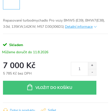
Repasované turbodmychadlo Pro vozy BMW5 (E39), BMW7(E38),
3.0d, 135KW,142KW, M57 D30(306D1)
Detailní informace
Skladem
11.8.2026
7 000 Kč
5 785 Kč bez DPH
Měrná
cena:
VLOŽIT DO KOŠÍKU
Dotaz k produktu
Sdílet