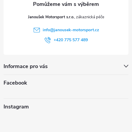
t
Janoušek Motorsport s.r.o.
í
info
@
janousek-motorsport.cz
+420 775 577 489
Informace pro vás
Facebook
Instagram