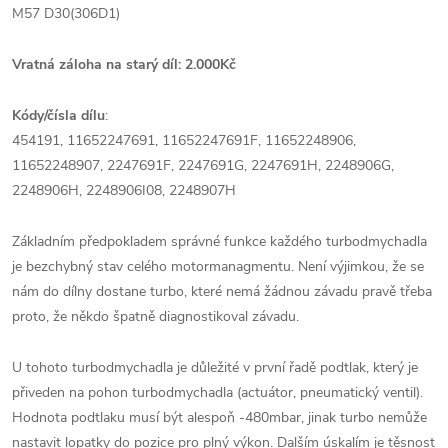
M57 D30(306D1)
Vratná záloha na starý díl: 2.000Kč
Kódy/čísla dílu
:
454191, 11652247691, 11652247691F, 11652248906,
11652248907, 2247691F, 2247691G, 2247691H, 2248906G,
2248906H, 2248906I08, 2248907H
Základním předpokladem správné funkce každého turbodmychadla
je bezchybný stav celého motormanagmentu. Není výjimkou, že se
nám do dílny dostane turbo, které nemá žádnou závadu pravě třeba
proto, že někdo špatně diagnostikoval závadu.
U tohoto turbodmychadla je důležité v první řadě podtlak, který je
přiveden na pohon turbodmychadla (actuátor, pneumatický ventil).
Hodnota podtlaku musí být alespoň -480mbar, jinak turbo nemůže
nastavit lopatky do pozice pro plný výkon. Dalším úskalím je těsnost