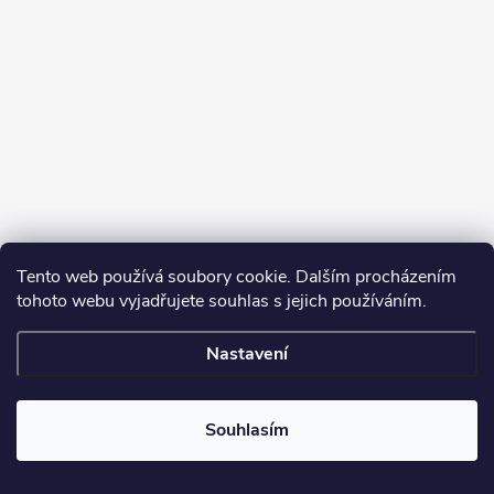
Tento web používá soubory cookie. Dalším procházením
tohoto webu vyjadřujete souhlas s jejich používáním.
Sledovat na Instagramu
Nastavení
Copyright 2026
Turbodmychadla Janoušek Motorsport s.r.o.
. Všechna
práva vyhrazena.
Upravit nastavení cookies
Souhlasím
Vytvořil Shoptet