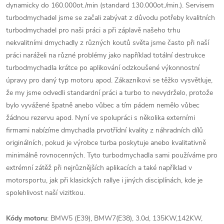
dynamicky do 160.000ot./min (standard 130.000ot./min.). Servisem
turbodmychadel jsme se začali zabývat z důvodu potřeby kvalitních
turbodmychadel pro naši práci a při záplavě našeho trhu
nekvalitními dmychadly z různých koutů světa jsme často při naší
práci naráželi na různé problémy jako například totální destrukce
turbodmychadla krátce po aplikování odzkoušené výkonnostní
úpravy pro daný typ motoru apod. Zákazníkovi se těžko vysvětluje,
že my jsme odvedli standardní práci a turbo to nevydrželo, protože
bylo vyvážené špatně anebo vůbec a tím pádem nemělo vůbec
žádnou rezervu apod. Nyní ve spolupráci s několika externími
firmami nabízíme dmychadla prvotřídní kvality z náhradních dílů
originálních, pokud je výrobce turba poskytuje anebo kvalitativně
minimálně rovnocenných. Tyto turbodmychadla sami používáme pro
extrémní zátěž při nejrůznějších aplikacích a také například v
motorsportu, jak při klasických rallye i jiných disciplínách, kde je
spolehlivost naší vizitkou.
Kódy motoru
: BMW5 (E39), BMW7(E38), 3.0d, 135KW,142KW,