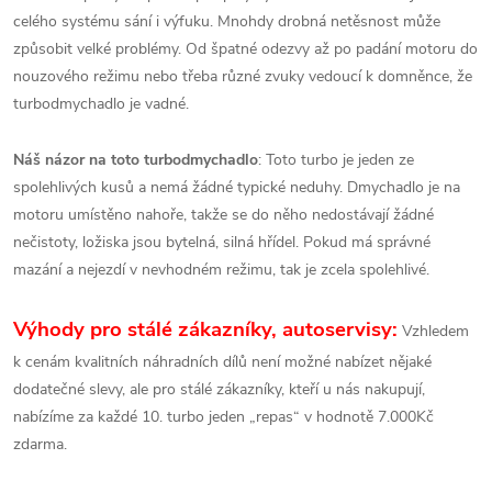
celého systému sání i výfuku. Mnohdy drobná netěsnost může
způsobit velké problémy. Od špatné odezvy až po padání motoru do
nouzového režimu nebo třeba různé zvuky vedoucí k domněnce, že
turbodmychadlo je vadné.
Náš názor na toto turbodmychadlo
: Toto turbo je jeden ze
spolehlivých kusů a nemá žádné typické neduhy. Dmychadlo je na
motoru umístěno nahoře, takže se do něho nedostávají žádné
nečistoty, ložiska jsou bytelná, silná hřídel. Pokud má správné
mazání a nejezdí v nevhodném režimu, tak je zcela spolehlivé.
Výhody pro stálé zákazníky, autoservisy:
Vzhledem
k cenám kvalitních náhradních dílů není možné nabízet nějaké
dodatečné slevy, ale pro stálé zákazníky, kteří u nás nakupují,
nabízíme za každé 10. turbo jeden „repas“ v hodnotě 7.000Kč
zdarma.