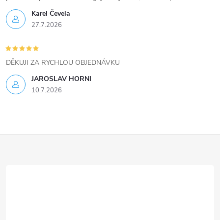
Karel Čevela
27.7.2026
DĚKUJI ZA RYCHLOU OBJEDNÁVKU
JAROSLAV HORNI
10.7.2026
Z
á
p
a