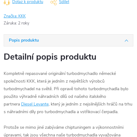
Dotaz k produktu
Sdílet
Značka:
KKK
Záruka
:
2 roky
Popis produktu
Detailní popis produktu
Kompletně repasované originální turbodmychadlo německé
společnosti KKK, která je jedním z největších výrobců
turbodmychadel na světě. Při opravě tohoto turbodmychadla bylo
použito výhradně náhradních dílů od našeho italského
partnera
Diesel Levante
, který je jedním z nejsilnějších hráčů na trhu
s náhradními díly pro turbodmychadla a vstřikovací čerpadla.
Protože se mimo jiné zabýváme chiptuningem a výkonnostními
úpravami, tak jsou všechna naše turbodmychadla vyvažována