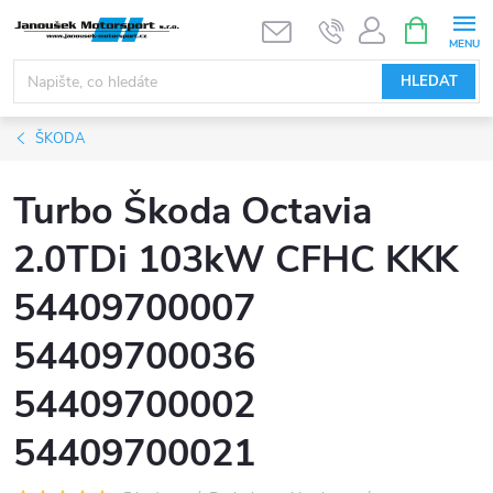
Přejít
NÁKUPNÍ
KOŠÍK
na
obsah
HLEDAT
ŠKODA
Turbo Škoda Octavia
2.0TDi 103kW CFHC KKK
54409700007
54409700036
54409700002
54409700021