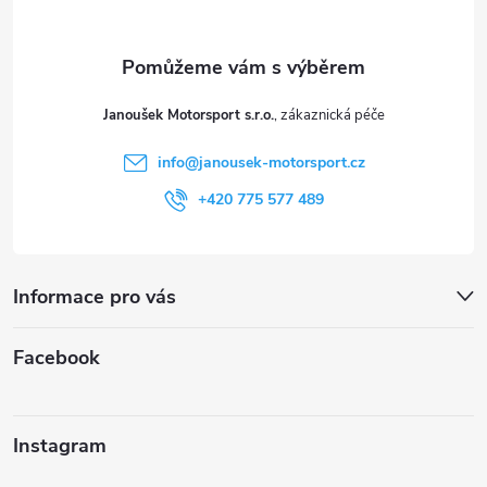
a
t
Janoušek Motorsport s.r.o.
í
info
@
janousek-motorsport.cz
+420 775 577 489
Informace pro vás
Facebook
Instagram