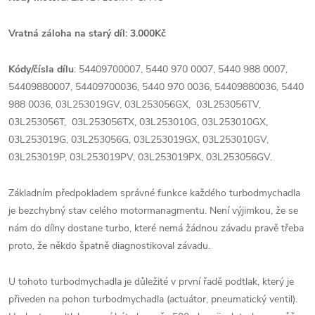
Vratná záloha na starý díl: 3.000Kč
Kódy/čísla dílu
: 54409700007, 5440 970 0007, 5440 988 0007,
54409880007, 54409700036, 5440 970 0036, 54409880036, 5440
988 0036, 03L253019GV, 03L253056GX, 03L253056TV,
03L253056T, 03L253056TX, 03L253010G, 03L253010GX,
03L253019G, 03L253056G, 03L253019GX, 03L253010GV,
03L253019P, 03L253019PV, 03L253019PX, 03L253056GV.
Základním předpokladem správné funkce každého turbodmychadla
je bezchybný stav celého motormanagmentu. Není výjimkou, že se
nám do dílny dostane turbo, které nemá žádnou závadu pravě třeba
proto, že někdo špatně diagnostikoval závadu.
U tohoto turbodmychadla je důležité v první řadě podtlak, který je
přiveden na pohon turbodmychadla (actuátor, pneumatický ventil).