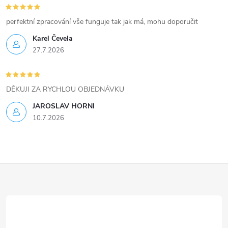
perfektní zpracování vše funguje tak jak má, mohu doporučit
Karel Čevela
27.7.2026
DĚKUJI ZA RYCHLOU OBJEDNÁVKU
JAROSLAV HORNI
10.7.2026
Z
á
p