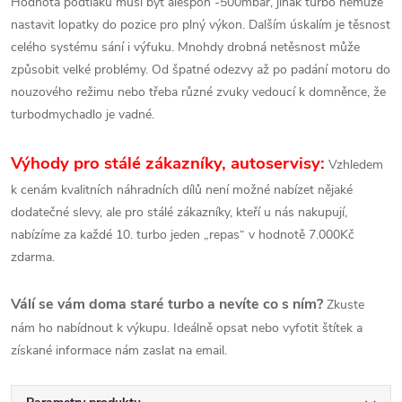
Hodnota podtlaku musí být alespoň -500mbar, jinak turbo nemůže
nastavit lopatky do pozice pro plný výkon. Dalším úskalím je těsnost
celého systému sání i výfuku. Mnohdy drobná netěsnost může
způsobit velké problémy. Od špatné odezvy až po padání motoru do
nouzového režimu nebo třeba různé zvuky vedoucí k domněnce, že
turbodmychadlo je vadné.
Výhody pro stálé zákazníky, autoservisy:
Vzhledem
k cenám kvalitních náhradních dílů není možné nabízet nějaké
dodatečné slevy, ale pro stálé zákazníky, kteří u nás nakupují,
nabízíme za každé 10. turbo jeden „repas“ v hodnotě 7.000Kč
zdarma.
Válí se vám doma staré turbo a nevíte co s ním?
Zkuste
nám ho nabídnout k výkupu. Ideálně opsat nebo vyfotit štítek a
získané informace nám zaslat na email.