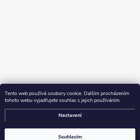
Tento web používá soubory cookie. Dalším procházením
tohoto webu vyjadřujete souhlas s jejich používáním.
Sledovat na Instagramu
Nastavení
Copyright 2026
Turbodmychadla Janoušek Motorsport s.r.o.
. Všechna
práva vyhrazena.
Upravit nastavení cookies
Souhlasím