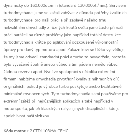
dynamicky do 160.000ot./min (standard 130.000ot./min.). Servisem
turbodmychadel jsme se začali zabývat z důvodu potřeby kvalitních
turbodmychadel pro naši práci a při záplavě našeho trhu
nekvalitními dmychadly z různých koutů světa jsme často při naší
práci naráželi na různé problémy jako například totální destrukce
turbodmychadla krátce po aplikování odzkoušené výkonnostní
úpravy pro daný typ motoru apod. Zákazníkovi se těžko vysvětluje,
že my jsme odvedli standardní práci a turbo to nevydrželo, protože
bylo vyvážené špatně anebo vůbec a tím pádem nemělo vůbec
žádnou rezervu apod. Nyní ve spolupráci s několika externími
firmami nabízíme dmychadla prvotřídní kvality z náhradních dílů
originálních, pokud je výrobce turba poskytuje anebo kvalitativně
minimálně rovnocenných. Tyto turbodmychadla sami používáme pro
extrémní zátěž při nejrůznějších aplikacích a také například v
motorsportu, jak při klasických rallye i jiných disciplínách, kde je
spolehlivost naší vizitkou.
Kódy motoru
: 2.0TDi 103kW CFHC