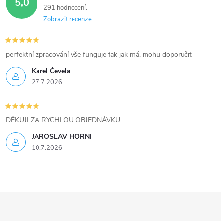
5,0
291 hodnocení
Zobrazit recenze
perfektní zpracování vše funguje tak jak má, mohu doporučit
Karel Čevela
27.7.2026
DĚKUJI ZA RYCHLOU OBJEDNÁVKU
JAROSLAV HORNI
10.7.2026
Z