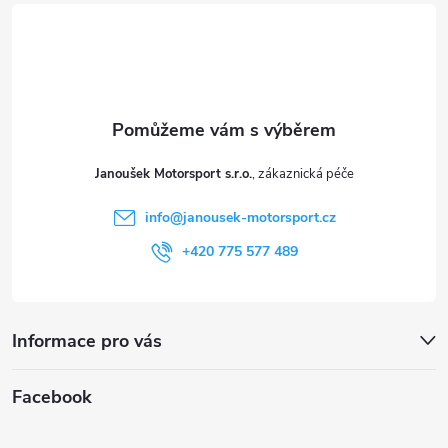
á
p
a
t
Janoušek Motorsport s.r.o.
í
info
@
janousek-motorsport.cz
+420 775 577 489
Informace pro vás
Facebook