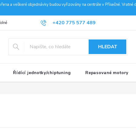
vřena a veškeré objednávky budou vyřizovány na centrále v Přísečné. Vratné d
+420 775 577 489
olné pozice
Obchodní podmínky
Reklamace
GDPR
Penz
info@janousek-motorsport.cz
HLEDAT
Řídící jednotky/chiptuning
Repasované motory