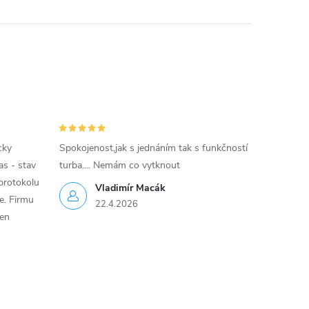
cky
Spokojenost,jak s jednáním tak s funkčností
as - stav
turba.... Nemám co vytknout
protokolu
Vladimír Macák
ce. Firmu
22.4.2026
jen