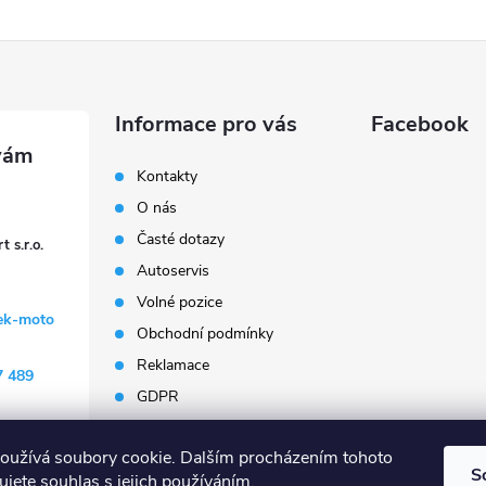
Informace pro vás
Facebook
Kontakty
O nás
Časté dotazy
 s.r.o.
Autoservis
Volné pozice
ek-moto
Obchodní podmínky
Reklamace
7 489
GDPR
Penzion Janoušek
Motorsport Český Krumlov
oužívá soubory cookie. Dalším procházením tohoto
S
jete souhlas s jejich používáním.