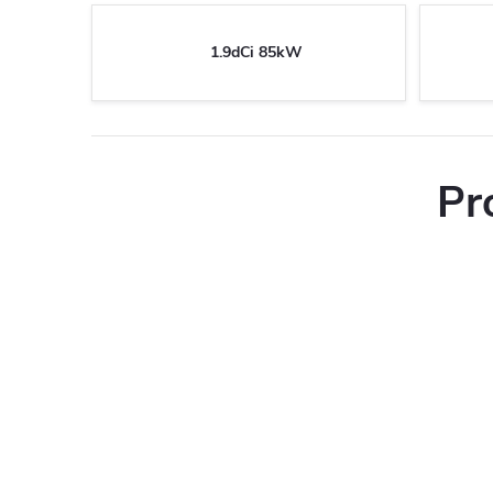
1.9dCi 85kW
Pr