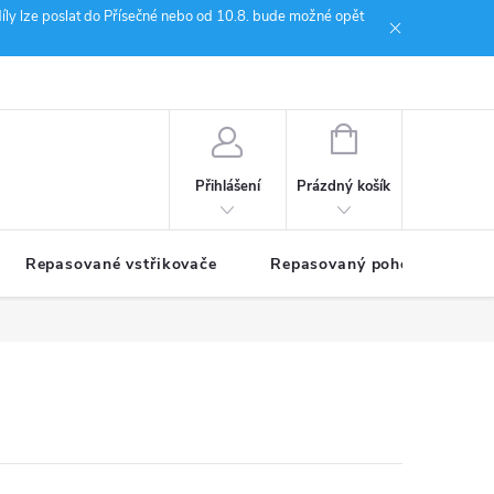
íly lze poslat do Přísečné nebo od 10.8. bude možné opět
ion Janoušek Motorsport Český Krumlov
NÁKUPNÍ
KOŠÍK
Prázdný košík
Přihlášení
Repasované vstřikovače
Repasovaný pohon TDM