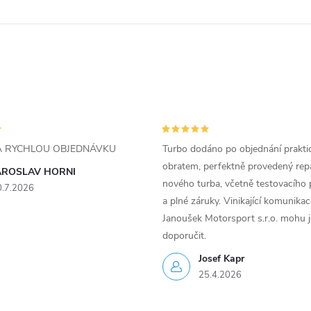
ZA RYCHLOU OBJEDNÁVKU
Turbo dodáno po objednání prakti
obratem, perfektně provedený rep
AROSLAV HORNI
nového turba, včetně testovacího 
0.7.2026
a plné záruky. Vinikající komunika
Janoušek Motorsport s.r.o. mohu 
doporučit.
Josef Kapr
25.4.2026