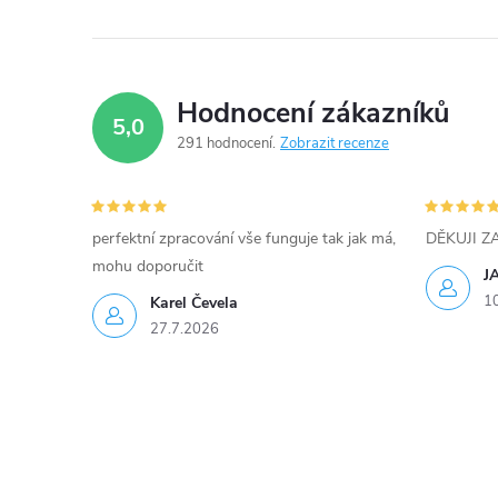
Hodnocení zákazníků
5,0
291 hodnocení
Zobrazit recenze
perfektní zpracování vše funguje tak jak má,
DĚKUJI 
mohu doporučit
J
1
Karel Čevela
27.7.2026