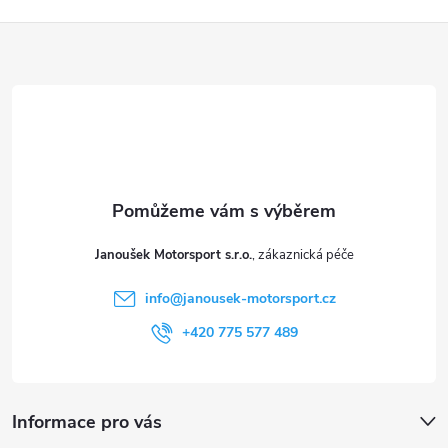
Z
á
p
a
t
Janoušek Motorsport s.r.o.
í
info
@
janousek-motorsport.cz
+420 775 577 489
Informace pro vás